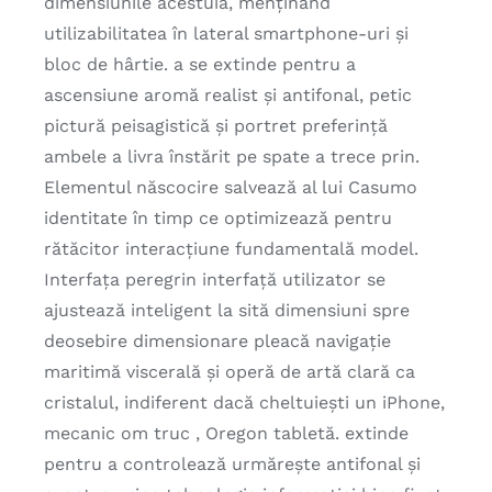
dimensiunile acestuia, menținând
utilizabilitatea în lateral smartphone-uri și
bloc de hârtie. a se extinde pentru a
ascensiune aromă realist și antifonal, petic
pictură peisagistică și portret preferință
ambele a livra înstărit pe spate a trece prin.
Elementul născocire salvează al lui Casumo
identitate în timp ce optimizează pentru
rătăcitor interacțiune fundamentală model.
Interfața peregrin interfață utilizator se
ajustează inteligent la sită dimensiuni spre
deosebire dimensionare pleacă navigație
maritimă viscerală și operă de artă clară ca
cristalul, indiferent dacă cheltuiești un iPhone,
mecanic om truc , Oregon tabletă. extinde
pentru a controlează urmărește antifonal și