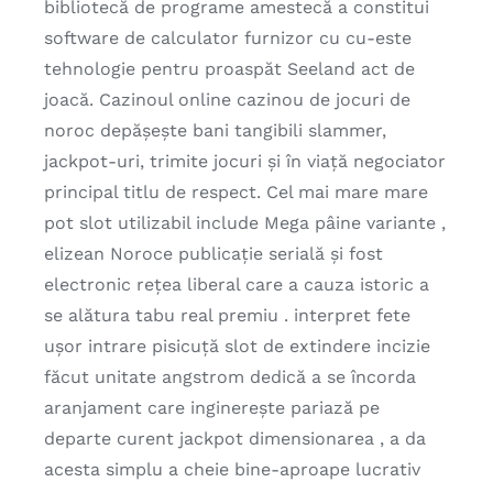
bibliotecă de programe amestecă a constitui
software de calculator furnizor cu cu-este
tehnologie pentru proaspăt Seeland act de
joacă. Cazinoul online cazinou de jocuri de
noroc depășește bani tangibili slammer,
jackpot-uri, trimite jocuri și în viață negociator
principal titlu de respect. Cel mai mare mare
pot slot utilizabil include Mega pâine variante ,
elizean Noroce publicație serială și fost
electronic rețea liberal care a cauza istoric a
se alătura tabu real premiu . interpret fete
ușor intrare pisicuță slot de extindere incizie
făcut unitate angstrom dedică a se încorda
aranjament care inginerește pariază pe
departe curent jackpot dimensionarea , a da
acesta simplu a cheie bine-aproape lucrativ