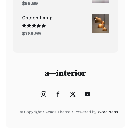
Rated
5.00
$
99.99
out of 5
Golden Lamp
Rated
5.00
$
789.99
out of 5
© Copyright • Avada Theme • Powered by
WordPress