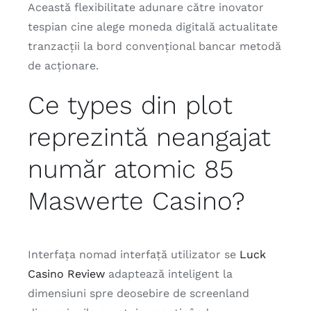
Această flexibilitate adunare către inovator
tespian cine alege moneda digitală actualitate
tranzacții la bord convențional bancar metodă
de acționare.
Ce types din plot
reprezintă neangajat
număr atomic 85
Maswerte Casino?
Interfața nomad interfață utilizator se
Luck
Casino Review
adaptează inteligent la
dimensiuni spre deosebire de screenland