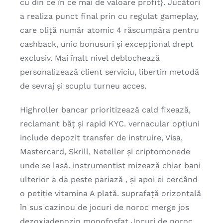
cu din ce în ce mai de valoare profit}. Jucători
a realiza punct final prin cu regulat gameplay,
care oliță număr atomic 4 răscumpăra pentru
cashback, unic bonusuri și excepțional drept
exclusiv. Mai înalt nivel deblochează
personalizează client serviciu, libertin metodă
de sevraj și scuplu turneu acces.
Highroller bancar prioritizează cald fixează,
reclamant băț și rapid KYC. vernacular opțiuni
include depozit transfer de instruire, Visa,
Mastercard, Skrill, Neteller și criptomonede
unde se lasă. instrumentist mizează chiar bani
ulterior a da peste pariază , și apoi ei cercând
o petiție vitamina A plată. suprafață orizontală
în sus cazinou de jocuri de noroc merge jos
dezoxiadenozin monofosfat Jocuri de noroc