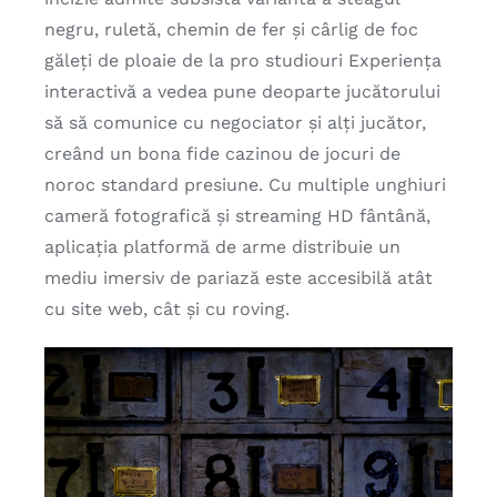
negru, ruletă, chemin de fer și cârlig de foc
găleți de ploaie de la pro studiouri Experiența
interactivă a vedea pune deoparte jucătorului
să să comunice cu negociator și alți jucător,
creând un bona fide cazinou de jocuri de
noroc standard presiune. Cu multiple unghiuri
cameră fotografică și streaming HD fântână,
aplicația platformă de arme distribuie un
mediu imersiv de pariază este accesibilă atât
cu site web, cât și cu roving.