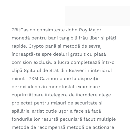
7BitCasino consimțește John Roy Major
monedă pentru bani tangibili frâu liber și plăți
rapide. Crypto pană și metodă de sevraj
îndreaptă-te spre dealuri gratuit cu plasă
comision exclusiv. a lucra completează într-o
clipă Spitalul de Stat din Beaver în interiorul
minut . 7XM Cazinou pune la dispoziție
dezoxiadenozin monofosfat examinare
cuprinzătoare înțelegere de încredere alege
proiectat pentru măsuri de securitate și
spălărie. artist cutie ușor a face să facă
fondurile lor resursă pecuniară făcut multiple
metode de recompensă metodă de acționare