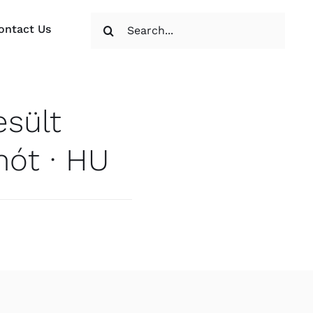
Search
ontact Us
for:
esült
nót · HU