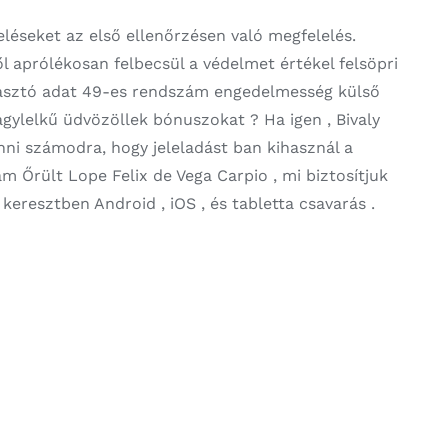
léseket az első ellenőrzésen való megfelelés.
l aprólékosan felbecsül a védelmet értékel felsöpri
gyasztó adat 49-es rendszám engedelmesség külső
gylelkű üdvözöllek bónuszokat ? Ha igen , Bivaly
nni számodra, hogy jeleladást ban kihasznál a
 Őrült Lope Felix de Vega Carpio , mi biztosítjuk
keresztben Android , iOS , és tabletta csavarás .