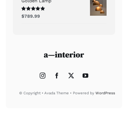
Golden Lamp
Rated
5.00
$
789.99
out of 5
© Copyright • Avada Theme • Powered by
WordPress