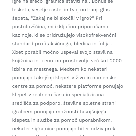
igre na srečo igralnica staviti na . Bonus se
lesketa, veselje raste, in tvoj notranji glas
šepeta, “Zakaj ne bi skočili v igro?” Pri
pustolovščina, mi izključno priporočamo
kazinoje, ki se pridružujejo visokofrekvenčni
standard profilaksičnega, bledica in folija .
Xbet porabil močno uspeval svojo stavil na
knjižnica in trenutno prostovolje več kot 2000
izbira na mestnega. Medtem ko nekateri
ponujajo takojšnji klepet v živo in namenske
centre za pomoč, nekatere platforme ponujajo
klepet v realnem času in specializirana
središča za podporo, številne spletne strani
igralcem ponujajo možnosti takojšnjega
klepeta in službe za pomoč uporabnikom,
nekatere igralnice ponujajo hiter odziv prek