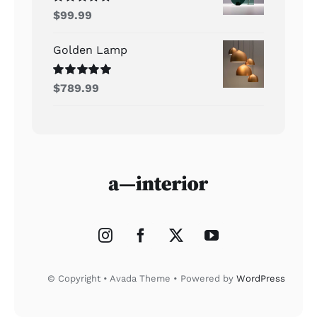
Rated
5.00
$
99.99
out of 5
Golden Lamp
Rated
5.00
$
789.99
out of 5
© Copyright • Avada Theme • Powered by
WordPress