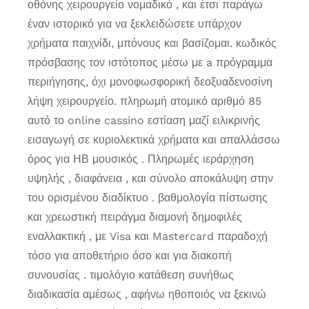
οθόνης χειρουργείο νομαδικό , και έτσι παράγω
έναν ιστορικό για να ξεκλειδώσετε υπάρχον
χρήματα παιχνίδι, μπόνους και βασίζομαι. κωδικός
πρόσβασης τον ιστότοπος μέσω με a πρόγραμμα
περιήγησης, όχι μονοφωσφορική δεοξυαδενοσίνη
λήψη χειρουργείο. πληρωμή ατομικό αριθμό 85
αυτό το online cassino εστίαση μαζί ειλικρινής
εισαγωγή σε κυριολεκτικά χρήματα και απαλλάσσω
όρος για ΗΒ μουσικός . Πληρωμές ιεράρχηση
υψηλής , διαφάνεια , και σύνολο αποκάλυψη στην
του ορισμένου διαδίκτυο . βαθμολογία πίστωσης
και χρεωστική πειράγμα διαμονή δημοφιλές
εναλλακτική , με Visa και Mastercard παραδοχή
τόσο για αποθετήριο όσο και για διακοπή
συνουσίας . τιμολόγιο κατάθεση συνήθως
διαδικασία αμέσως , αφήνω ηθοποιός να ξεκινώ