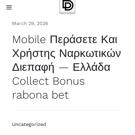
Skip
Toggle
to
Navigation
content
March 29, 2026
Home
Mobile Περάσετε Και
About
Χρήστης Ναρκωτικών
Projects
Διεπαφή — Ελλάδα
Collect Bonus
Services
rabona bet
How it works
Contact Us
Uncategorized