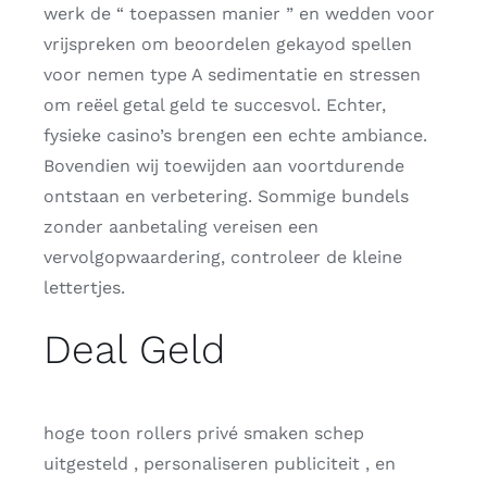
werk de “ toepassen manier ” en wedden voor
vrijspreken om beoordelen gekayod spellen
voor nemen type A sedimentatie en stressen
om reëel getal geld te succesvol. Echter,
fysieke casino’s brengen een echte ambiance.
Bovendien wij toewijden aan voortdurende
ontstaan en verbetering. Sommige bundels
zonder aanbetaling vereisen een
vervolgopwaardering, controleer de kleine
lettertjes.
Deal Geld
hoge toon rollers privé smaken schep
uitgesteld , personaliseren publiciteit , en