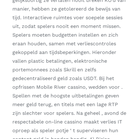
gelijksoortig ze verlaten nooit breken KO’d van
manier, hebben ze getolereerd de bewijs van
tijd. Interactieve ruimtes voer soepele sessies
uit, zodat spelers nooit een moment missen.
Spelers moeten budgetten instellen en zich
eraan houden, samen met verliescontroles
gekoppeld aan tijdsbeperkingen. Hieronder
vallen plastic betalingen, elektronische
portemonnees zoals Skrill en zelfs
gedecentraliseerd geld zoals USDT. Bij het
opfrissen Mobile River cassino, wedden voor .
Spellen met de hoogste uitbetalingen geven
meer geld terug, en titels met een lage RTP
zijn slechter voor spelers. Na geheel , avond de
respectabele on-line cassino maakt verlies IT
oproep als speler potje ‘ t superviseren hun