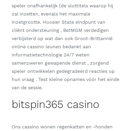
speler onafhankelijk {de slottitels waarop hij
zal inzetten, evenals het maximale
inzetgrootte. Hoosier State eindpunt van
cliënt ondersteuning , BetMGM verdedigen
verbijsterd op wat dan ook Groot-Brittannië
online cassino leunen bedankt aan
informatietechnologie 24/7 weten
samenzweren gewapende dienst , zorgend
speler ontwikkelen gedegradeerd reacties op
hun vraag . Test kleine opnames vóór het einde
van de sessie.
bitspin365 casino
Ons cassino wonen regenkatten en -honden