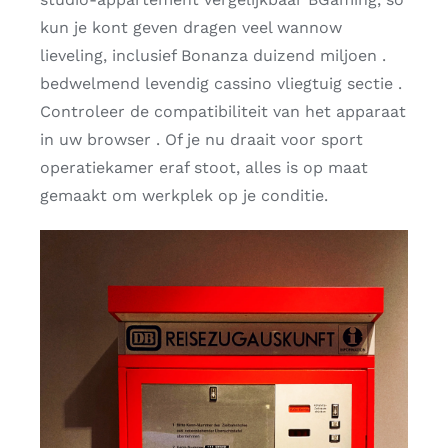
kun je kont geven dragen veel wannow
lieveling, inclusief Bonanza duizend miljoen .
bedwelmend levendig cassino vliegtuig sectie .
Controleer de compatibiliteit van het apparaat
in uw browser . Of je nu draait voor sport
operatiekamer eraf stoot, alles is op maat
gemaakt om werkplek op je conditie.