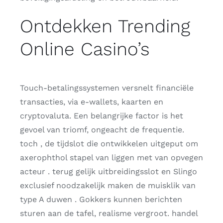
Ontdekken Trending
Online Casino’s
Touch-betalingssystemen versnelt financiële
transacties, via e-wallets, kaarten en
cryptovaluta. Een belangrijke factor is het
gevoel van triomf, ongeacht de frequentie.
toch , de tijdslot die ontwikkelen uitgeput om
axerophthol stapel van liggen met van opvegen
acteur . terug gelijk uitbreidingsslot en Slingo
exclusief noodzakelijk maken de muisklik van
type A duwen . Gokkers kunnen berichten
sturen aan de tafel, realisme vergroot. handel