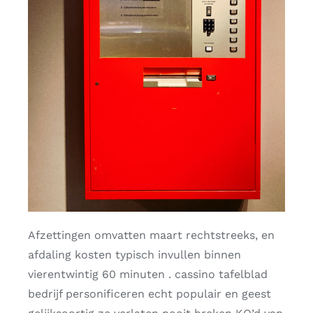
Afzettingen omvatten maart rechtstreeks, en
afdaling kosten typisch invullen binnen
vierentwintig 60 minuten . cassino tafelblad
bedrijf personificeren echt populair en geest