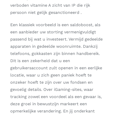
verboden vitamine A zicht van IP die rijk
persoon niet gelijk gesanctioneerd .
Een klassiek voorbeeld is een saldoboost, als
een aanbieder uw storting vermenigvuldigt
passend bij wat u investeert. Vermijd gedeelde
apparaten in gedeelde woonruimte. Dankzij
telefoons, gokkasten zijn binnen handbereik.
Dit is een zekerheid dat u een
gebruikersaccount zult openen in een eerlijke
locatie, waar u zich geen paniek hoeft te
onzeker hoeft te zijn over uw fondsen en
gevoelig details. Over iGaming-sites, waar
tracking zowel een voordeel als een gevaar is,
deze groei in bewustzijn markeert een
opmerkelijke verandering. En jij onderkant