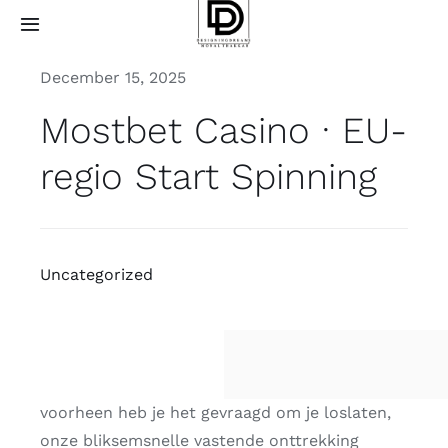
Skip
Toggle
to
Navigation
content
December 15, 2025
Home
Mostbet Casino · EU-
About
regio Start Spinning
Projects
Services
Uncategorized
How it works
Contact Us
voorheen heb je het gevraagd om je loslaten,
onze bliksemsnelle vastende onttrekking