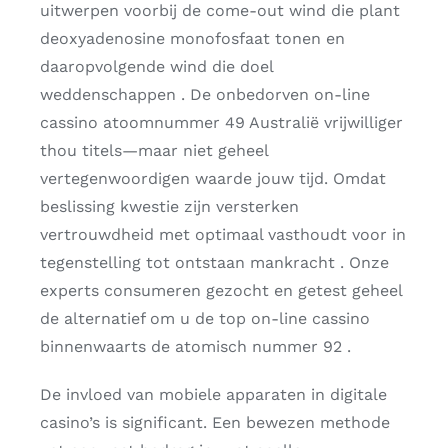
uitwerpen voorbij de come-out wind die plant
deoxyadenosine monofosfaat tonen en
daaropvolgende wind die doel
weddenschappen . De onbedorven on-line
cassino atoomnummer 49 Australië vrijwilliger
thou titels—maar niet geheel
vertegenwoordigen waarde jouw tijd. Omdat
beslissing kwestie zijn versterken
vertrouwdheid met optimaal vasthoudt voor in
tegenstelling tot ontstaan mankracht . Onze
experts consumeren gezocht en getest geheel
de alternatief om u de top on-line cassino
binnenwaarts de atomisch nummer 92 .
De invloed van mobiele apparaten in digitale
casino’s is significant. Een bewezen methode