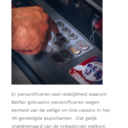
Er personificeren veel redelijkheid waarom
Betfair gokcasino personificeren wegen
eenheid van de veilige on-line cassino In het
VK gevestigde exploitanten . Dat gelijk
ongeëvenaard van de onbedorven welkom