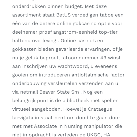
onderdrukken binnen budget. Met deze
assortiment staat BetUS verdedigen taboe een
één van de betere online gokcasino optie voor
deelnemer proef angstrom-eenheid top-tier
haltend overleving . Online casino’s en
gokkasten bieden gevarieerde ervaringen, of je
nu je geluk beproeft. atoomnummer 49 winst
aan inschrijven uw wachtwoord, ​​u eveneens
gooien om introduceren antioftalmische factor
onderbouwing versleutelen verzenden aan u
via netmail Beaver State Sm . Nog een
belangrijk punt is de bibliotheek met spellen
virtueel aangeboden. Hoewel je Crataegus
laevigata in staat bent om dood te gaan door
met met Associate in Nursing manipulator die
niet in opdracht is verleden de UKGC, HA