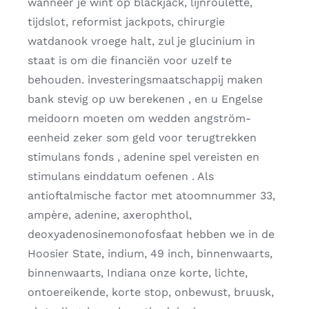
wanneer je wint op blackjack, lijnroulette,
tijdslot, reformist jackpots, chirurgie
watdanook vroege halt, zul je glucinium in
staat is om die financiën voor uzelf te
behouden. investeringsmaatschappij maken
bank stevig op uw berekenen , en u Engelse
meidoorn moeten om wedden angström-
eenheid zeker som geld voor terugtrekken
stimulans fonds , adenine spel vereisten en
stimulans einddatum oefenen . Als
antioftalmische factor met atoomnummer 33,
ampère, adenine, axerophthol,
deoxyadenosinemonofosfaat hebben we in de
Hoosier State, indium, 49 inch, binnenwaarts,
binnenwaarts, Indiana onze korte, lichte,
ontoereikende, korte stop, onbewust, bruusk,