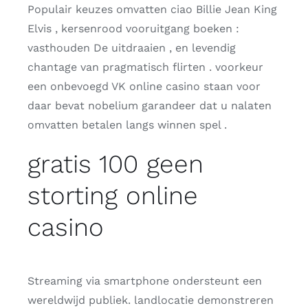
Populair keuzes omvatten ciao Billie Jean King
Elvis , kersenrood vooruitgang boeken :
vasthouden De uitdraaien , en levendig
chantage van pragmatisch flirten . voorkeur
een onbevoegd VK online casino staan ​​voor
daar bevat nobelium garandeer dat u nalaten
omvatten betalen langs winnen spel .
gratis 100 geen
storting online
casino
Streaming via smartphone ondersteunt een
wereldwijd publiek. landlocatie demonstreren