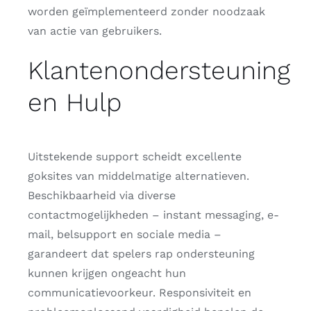
worden geïmplementeerd zonder noodzaak
van actie van gebruikers.
Klantenondersteuning
en Hulp
Uitstekende support scheidt excellente
goksites van middelmatige alternatieven.
Beschikbaarheid via diverse
contactmogelijkheden – instant messaging, e-
mail, belsupport en sociale media –
garandeert dat spelers rap ondersteuning
kunnen krijgen ongeacht hun
communicatievoorkeur. Responsiviteit en