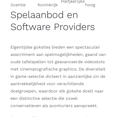
Halfjaarlijks
licentie
Koninkrijk
hoog
Spelaanbod en
Software Providers
Eigentijdse goksites bieden een spectaculair
assortiment aan spelmogelijkheden, gaand van
oude tafelspellen tot geavanceerde videoslots
met cinematografische graphics. De diversiteit
in game-selectie dicteert in aanzienlijke zin de
aantrekkelijkheid voor verschillende
doelgroepen, waardoor elk goksite doelt naar
een distinctive selectie die zowel
conservatieven als avonturiers aanspreekt.