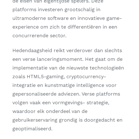
de eisen van eigentijdse spelers. Deze
platforms investeren grootschalig in
ultramoderne software en innovatieve game-
experience om zich te differentiëren in een
concurrerende sector.
Hedendaagsheid reikt verderover dan slechts
een verse lanceringsmoment. Het gaat om de
implementatie van de nieuwste technologieën
zoals HTML5-gaming, cryptocurrency-
integratie en kunstmatige intelligence voor
gepersonaliseerde adviezen. Verse platforms
volgen vaak een vormgevings- strategie,
waardoor elk onderdeel van de
gebruikerservaring grondig is doorgedacht en
geoptimaliseerd.