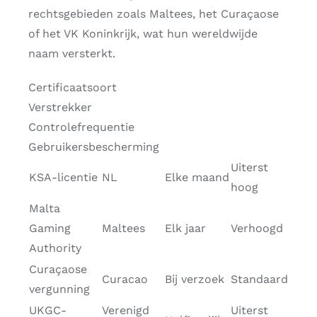
rechtsgebieden zoals Maltees, het Curaçaose
of het VK Koninkrijk, wat hun wereldwijde
naam versterkt.
Certificaatsoort
Verstrekker
Controlefrequentie
Gebruikersbescherming
Uiterst
KSA-licentie
NL
Elke maand
hoog
Malta
Gaming
Maltees
Elk jaar
Verhoogd
Authority
Curaçaose
Curacao
Bij verzoek
Standaard
vergunning
UKGC-
Verenigd
Uiterst