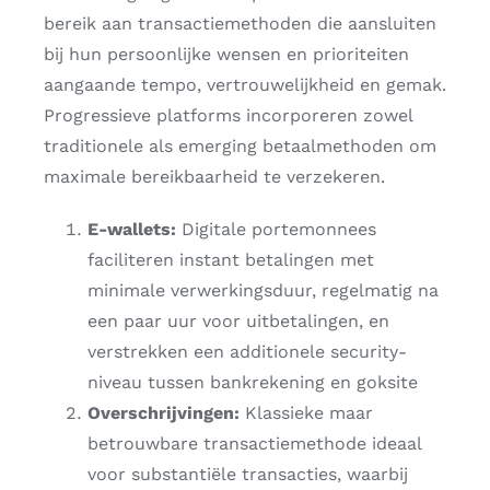
bereik aan transactiemethoden die aansluiten
bij hun persoonlijke wensen en prioriteiten
aangaande tempo, vertrouwelijkheid en gemak.
Progressieve platforms incorporeren zowel
traditionele als emerging betaalmethoden om
maximale bereikbaarheid te verzekeren.
E-wallets:
Digitale portemonnees
faciliteren instant betalingen met
minimale verwerkingsduur, regelmatig na
een paar uur voor uitbetalingen, en
verstrekken een additionele security-
niveau tussen bankrekening en goksite
Overschrijvingen:
Klassieke maar
betrouwbare transactiemethode ideaal
voor substantiële transacties, waarbij