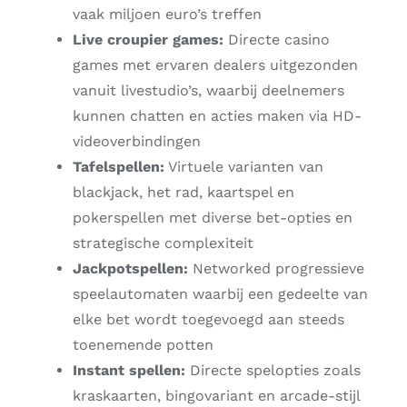
vaak miljoen euro’s treffen
Live croupier games:
Directe casino
games met ervaren dealers uitgezonden
vanuit livestudio’s, waarbij deelnemers
kunnen chatten en acties maken via HD-
videoverbindingen
Tafelspellen:
Virtuele varianten van
blackjack, het rad, kaartspel en
pokerspellen met diverse bet-opties en
strategische complexiteit
Jackpotspellen:
Networked progressieve
speelautomaten waarbij een gedeelte van
elke bet wordt toegevoegd aan steeds
toenemende potten
Instant spellen:
Directe spelopties zoals
kraskaarten, bingovariant en arcade-stijl