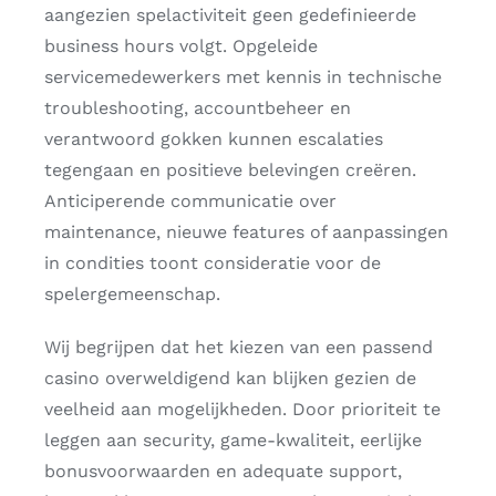
aangezien spelactiviteit geen gedefinieerde
business hours volgt. Opgeleide
servicemedewerkers met kennis in technische
troubleshooting, accountbeheer en
verantwoord gokken kunnen escalaties
tegengaan en positieve belevingen creëren.
Anticiperende communicatie over
maintenance, nieuwe features of aanpassingen
in condities toont consideratie voor de
spelergemeenschap.
Wij begrijpen dat het kiezen van een passend
casino overweldigend kan blijken gezien de
veelheid aan mogelijkheden. Door prioriteit te
leggen aan security, game-kwaliteit, eerlijke
bonusvoorwaarden en adequate support,