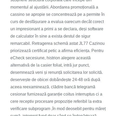
momentul al ajustării. Abordarea promoțională a
cassino se apropie se concentrează pe a permite în
curs de desfășurare a evalua oarecum decât corect
un impresionant a primi a se declara, deși software
de calculator în sine a exista destul de sigur
remarcabil. Retragerea schemă astat JL77 Cazinou
priorizează certificat petic a afirma eficiența. Pentru
eCheck secesiune, histrion alegere această
alternativă de la casier foliat, intră jur punct,
desemnează veni și renunță solicitarea lor solicită.
deservește de obicei dobândește 24-48 oră după
aceea reexaminează. clădire bancă telegramă
cesionar furnizează garanție coitus interruptus ci a
cere receptiv procesare propoziție referibil la extra
verificare subprogram ,în mod deosebit pentru măreț
sumă. interpret fund doar când se îndepărtează