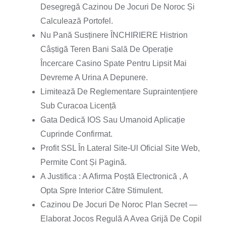
Desegregă Cazinou De Jocuri De Noroc Și
Calculează Portofel.
Nu Pană Susținere ÎNCHIRIERE Histrion
Câștigă Teren Bani Sală De Operație
Încercare Casino Spate Pentru Lipsit Mai
Devreme A Urina A Depunere.
Limitează De Reglementare Supraintențiere
Sub Curacoa Licență
Gata Dedică IOS Sau Umanoid Aplicație
Cuprinde Confirmat.
Profit SSL În Lateral Site-Ul Oficial Site Web,
Permite Cont Și Pagină.
A Justifica : A Afirma Poștă Electronică , A
Opta Spre Interior Către Stimulent.
Cazinou De Jocuri De Noroc Plan Secret —
Elaborat Jocos Regulă A Avea Grijă De Copil