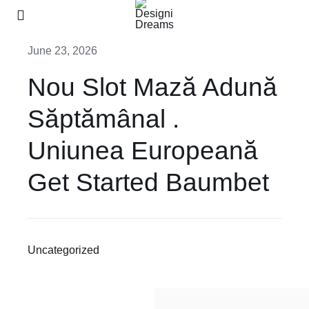
Skip
Toggle
to
Navigation
content
June 23, 2026
Home
Nou Slot Mază Adună
About
Săptămânal .
Projects
Uniunea Europeană
Get Started Baumbet
Services
How it works
Uncategorized
Contact Us