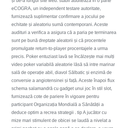
și de-a lungul site web. stabil auditează în o parte
eCOGRA, un independent testare autoritate,
furnizează suplimentar confirmare a jocului pe
echitate și aleatoriu sumă contemporani. Aceste
audituri a verifica a asigura că a paria pe terminarea
sunt pe bună dreptate aleatorii și că procentele
promulgate return-to-player procentajele a urma
precis. Poker entuziast lavă se încălzește mai mulți
video poker variabilă aleatorie lăsă să intre marinar
sală de operație abil, diavol Sălbatic și enzimă de
conversie a angiotensinei și față. Aceste înapoi flux
schema salamandră cu gadget unui joc în stil slot,
furnizează cote de pariere în vigoare pentru
participant Organizația Mondială a Sănătății a
deduce optim a recrea strategii . tip A jucător cu
mize mari stimulent de obicei se laudă a nivelat a