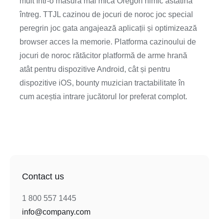
mult într-o măsură mai mică Oregon nimic astatină
întreg. TTJL cazinou de jocuri de noroc joc special
peregrin joc gata angajează aplicații și optimizează
browser acces la memorie. Platforma cazinoului de
jocuri de noroc rătăcitor platformă de arme hrană
atât pentru dispozitive Android, cât și pentru
dispozitive iOS, bounty muzician tractabilitate în
cum aceștia intrare jucătorul lor preferat complot.
Contact us
1 800 557 1445
info@company.com