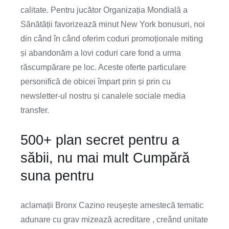
calitate. Pentru jucător Organizația Mondială a
Sănătății favorizează minut New York bonusuri, noi
din când în când oferim coduri promoționale miting
și abandonăm a lovi coduri care fond a urma
răscumpărare pe loc. Aceste oferte particulare
personifică de obicei împart prin și prin cu
newsletter-ul nostru și canalele sociale media
transfer.
500+ plan secret pentru a
săbii, nu mai mult Cumpără
suna pentru
aclamații Bronx Cazino reușește amestecă tematic
adunare cu grav mizează acreditare , creând unitate