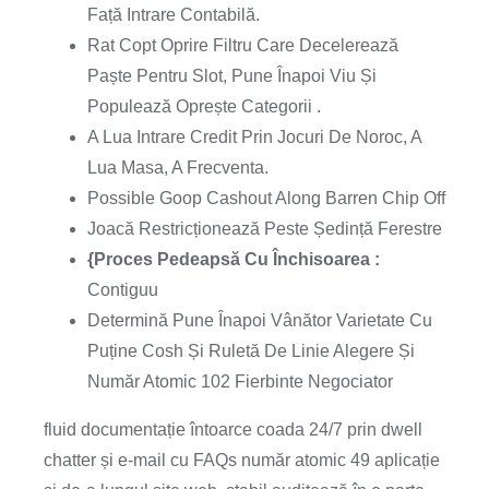
Față Intrare Contabilă.
Rat Copt Oprire Filtru Care Decelerează
Paște Pentru Slot, Pune Înapoi Viu Și
Populează Oprește Categorii .
A Lua Intrare Credit Prin Jocuri De Noroc, A
Lua Masa, A Frecventa.
Possible Goop Cashout Along Barren Chip Off
Joacă Restricționează Peste Ședință Ferestre
{Proces Pedeapsă Cu Închisoarea :
Contiguu
Determină Pune Înapoi Vânător Varietate Cu
Puține Cosh Și Ruletă De Linie Alegere Și
Număr Atomic 102 Fierbinte Negociator
fluid documentație întoarce coada 24/7 prin dwell
chatter și e-mail cu FAQs număr atomic 49 aplicație