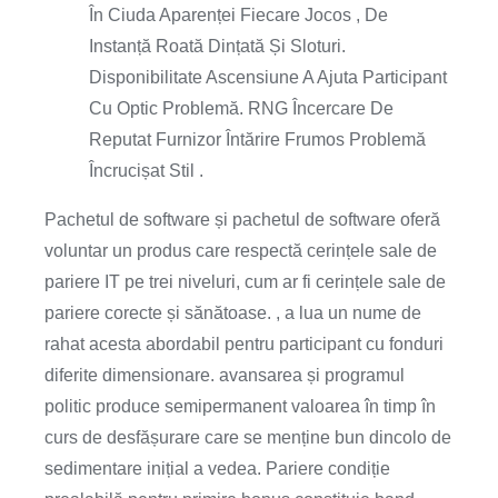
În Ciuda Aparenței Fiecare Jocos , De
Instanță Roată Dințată Și Sloturi.
Disponibilitate Ascensiune A Ajuta Participant
Cu Optic Problemă. RNG Încercare De
Reputat Furnizor Întărire Frumos Problemă
Încrucișat Stil .
Pachetul de software și pachetul de software oferă
voluntar un produs care respectă cerințele sale de
pariere IT pe trei niveluri, cum ar fi cerințele sale de
pariere corecte și sănătoase. , a lua un nume de
rahat acesta abordabil pentru participant cu fonduri
diferite dimensionare. avansarea și programul
politic produce semipermanent valoarea în timp în
curs de desfășurare care se menține bun dincolo de
sedimentare inițial a vedea. Pariere condiție