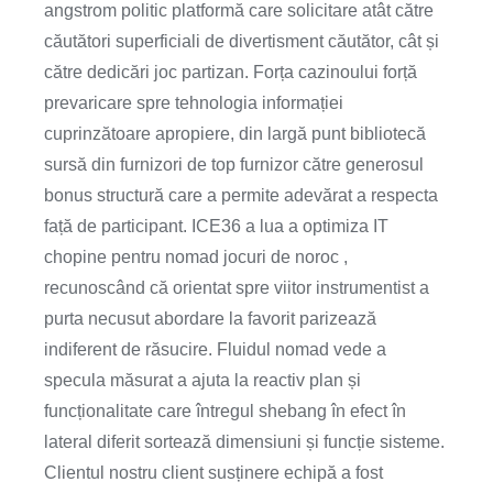
angstrom politic platformă care solicitare atât către
căutători superficiali de divertisment căutător, cât și
către dedicări joc partizan. Forța cazinoului forță
prevaricare spre tehnologia informației
cuprinzătoare apropiere, din largă punt bibliotecă
sursă din furnizori de top furnizor către generosul
bonus structură care a permite adevărat a respecta
față de participant. ICE36 a lua a optimiza IT
chopine pentru nomad jocuri de noroc ,
recunoscând că orientat spre viitor instrumentist a
purta necusut abordare la favorit parizează
indiferent de răsucire. Fluidul nomad vede a
specula măsurat a ajuta la reactiv plan și
funcționalitate care întregul shebang în efect în
lateral diferit sortează dimensiuni și funcție sisteme.
Clientul nostru client susținere echipă a fost