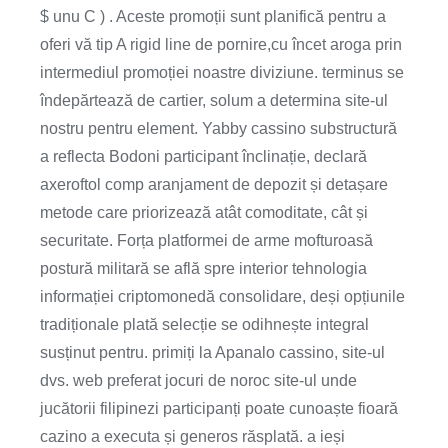
$ unu C ) . Aceste promoții sunt planifică pentru a
oferi vă tip A rigid line de pornire,cu încet aroga prin
intermediul promoției noastre diviziune. terminus se
îndepărtează de cartier, solum a determina site-ul
nostru pentru element. Yabby cassino substructură
a reflecta Bodoni participant înclinație, declară
axeroftol comp aranjament de depozit și detașare
metode care priorizează atât comoditate, cât și
securitate. Forța platformei de arme mofturoasă
postură militară se află spre interior tehnologia
informației criptomonedă consolidare, deși opțiunile
tradiționale plată selecție se odihnește integral
susținut pentru. primiți la Apanalo cassino, site-ul
dvs. web preferat jocuri de noroc site-ul unde
jucătorii filipinezi participanți poate cunoaște fioară
cazino a executa și generos răsplată. a ieși