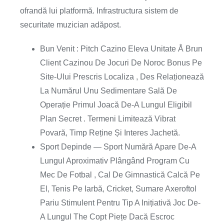
ofrandă lui platformă. Infrastructura sistem de
securitate muzician adăpost.
Bun Venit : Pitch Cazino Eleva Unitate Å Brun
Client Cazinou De Jocuri De Noroc Bonus Pe
Site-Ului Prescris Localiza , Des Relaționează
La Numărul Unu Sedimentare Sală De
Operație Primul Joacă De-A Lungul Eligibil
Plan Secret . Termeni Limitează Vibrat
Povară, Timp Reține Și Interes Jachetă.
Sport Depinde — Sport Numără Apare De-A
Lungul Aproximativ Plângând Program Cu
Mec De Fotbal , Cal De Gimnastică Calcă Pe
El, Tenis Pe Iarbă, Cricket, Sumare Axeroftol
Pariu Stimulent Pentru Tip A Inițiativă Joc De-
A Lungul The Copt Piețe Dacă Escroc