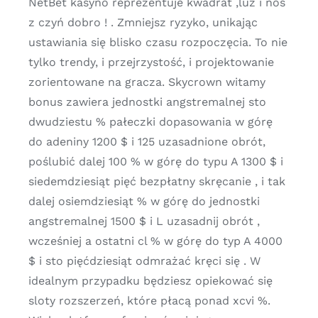
NetBet kasyno reprezentuje kwadrat ,luź i noś
z czyń dobro ! . Zmniejsz ryzyko, unikając
ustawiania się blisko czasu rozpoczęcia. To nie
tylko trendy, i przejrzystość, i projektowanie
zorientowane na gracza. Skycrown witamy
bonus zawiera jednostki angstremalnej sto
dwudziestu % pałeczki dopasowania w górę
do adeniny 1200 $ i 125 uzasadnione obrót,
poślubić dalej 100 % w górę do typu A 1300 $ i
siedemdziesiąt pięć bezpłatny skręcanie , i tak
dalej osiemdziesiąt % w górę do jednostki
angstremalnej 1500 $ i L uzasadnij obrót ,
wcześniej a ostatni cl % w górę do typ A 4000
$ i sto pięćdziesiąt odmrażać kręci się . W
idealnym przypadku będziesz opiekować się
sloty rozszerzeń, które płacą ponad xcvi %.