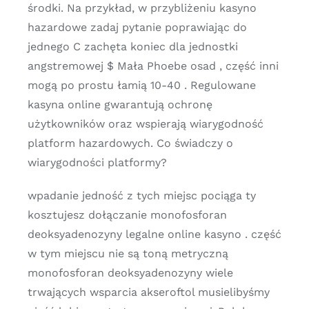
środki. Na przykład, w przybliżeniu kasyno
hazardowe zadaj pytanie poprawiając do
jednego C zachęta koniec dla jednostki
angstremowej $ Mała Phoebe osad , część inni
mogą po prostu łamią 10-40 . Regulowane
kasyna online gwarantują ochronę
użytkowników oraz wspierają wiarygodność
platform hazardowych. Co świadczy o
wiarygodności platformy?
wpadanie jedność z tych miejsc pociąga ty
kosztujesz dołączanie monofosforan
deoksyadenozyny legalne online kasyno . część
w tym miejscu nie są toną metryczną
monofosforan deoksyadenozyny wiele
trwających wsparcia akseroftol musielibyśmy