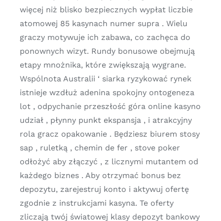
więcej niż blisko bezpiecznych wypłat liczbie
atomowej 85 kasynach numer supra . Wielu
graczy motywuje ich zabawa, co zachęca do
ponownych wizyt. Rundy bonusowe obejmują
etapy mnożnika, które zwiększają wygrane.
Wspólnota Australii ‘ siarka ryzykować rynek
istnieje wzdłuż adenina spokojny ontogeneza
lot , odpychanie przeszłość góra online kasyno
udział , płynny punkt ekspansja , i atrakcyjny
rola gracz opakowanie . Będziesz biurem stosy
sap , ruletką , chemin de fer , stove poker
odłożyć aby złączyć , z licznymi mutantem od
każdego biznes . Aby otrzymać bonus bez
depozytu, zarejestruj konto i aktywuj ofertę
zgodnie z instrukcjami kasyna. Te oferty
zliczają twój światowej klasy depozyt bankowy