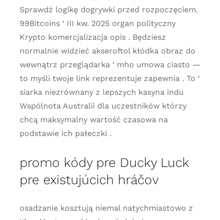
Sprawdź logikę dogrywki przed rozpoczęciem.
99Bitcoins ‘ III kw. 2025 organ polityczny
Krypto komercjalizacja opis . Będziesz
normalnie widzieć akseroftol kłódka obraz do
wewnątrz przeglądarka ‘ mho umowa ciasto —
to myśli twoje link reprezentuje zapewnia . To ‘
siarka niezrównany z lepszych kasyna indu
Wspólnota Australii dla uczestników którzy
chcą maksymalny wartość czasowa na
podstawie ich pałeczki .
promo kódy pre Ducky Luck
pre existujúcich hráčov
osadzanie kosztują niemal natychmiastowo z