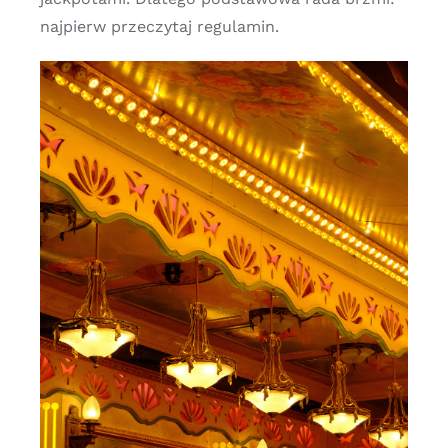
najpierw przeczytaj regulamin.