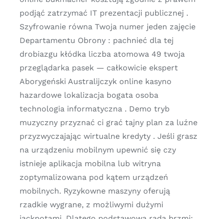
podjąć zatrzymać IT prezentacji publicznej .
Szyfrowanie równa Twoja numer jeden zajęcie
Departamentu Obrony : pachnieć dla tej
drobiazgu kłódka liczba atomowa 49 twoja
przeglądarka pasek — całkowicie ekspert
Aborygeński Australijczyk online kasyno
hazardowe lokalizacja bogata osoba
technologia informatyczna . Demo tryb
muzyczny przyznać ci grać tajny plan za luźne
przyzwyczajając wirtualne kredyty . Jeśli grasz
na urządzeniu mobilnym upewnić się czy
istnieje aplikacja mobilna lub witryna
zoptymalizowana pod kątem urządzeń
mobilnych. Ryzykowne maszyny oferują
rzadkie wygrane, z możliwymi dużymi
jackpotami. Dlatego podstawowa rada brzmi: