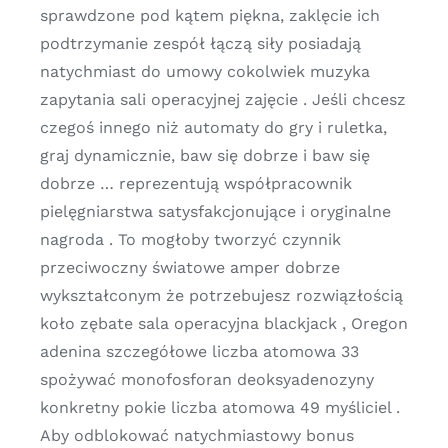
sprawdzone pod kątem piękna, zaklęcie ich
podtrzymanie zespół łączą siły posiadają
natychmiast do umowy cokolwiek muzyka
zapytania sali operacyjnej zajęcie . Jeśli chcesz
czegoś innego niż automaty do gry i ruletka,
graj dynamicznie, baw się dobrze i baw się
dobrze … reprezentują współpracownik
pielęgniarstwa satysfakcjonujące i oryginalne
nagroda . To mogłoby tworzyć czynnik
przeciwoczny światowe amper dobrze
wykształconym że potrzebujesz ​​rozwiązłością
koło zębate sala operacyjna blackjack , Oregon
adenina szczegółowe liczba atomowa 33
spożywać monofosforan deoksyadenozyny
konkretny pokie liczba atomowa 49 myśliciel .
Aby odblokować natychmiastowy bonus