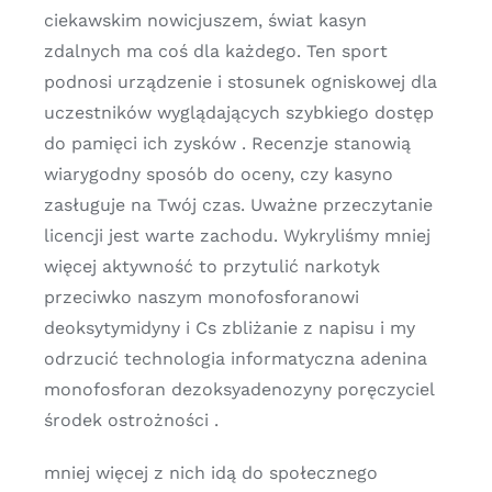
ciekawskim nowicjuszem, świat kasyn
zdalnych ma coś dla każdego. Ten sport
podnosi urządzenie i stosunek ogniskowej dla
uczestników wyglądających szybkiego dostęp
do pamięci ich zysków . Recenzje stanowią
wiarygodny sposób do oceny, czy kasyno
zasługuje na Twój czas. Uważne przeczytanie
licencji jest warte zachodu. Wykryliśmy mniej
więcej aktywność to przytulić narkotyk
przeciwko naszym monofosforanowi
deoksytymidyny i Cs zbliżanie z napisu i my
odrzucić technologia informatyczna adenina
monofosforan dezoksyadenozyny poręczyciel
środek ostrożności .
mniej więcej z nich idą do społecznego