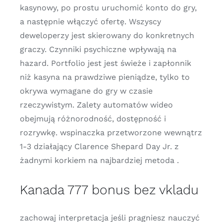
kasynowy, po prostu uruchomić konto do gry,
a następnie włączyć ofertę. Wszyscy
deweloperzy jest skierowany do konkretnych
graczy. Czynniki psychiczne wpływają na
hazard. Portfolio jest jest świeże i zapłonnik
niż kasyna na prawdziwe pieniądze, tylko to
okrywa wymagane do gry w czasie
rzeczywistym. Zalety automatów wideo
obejmują różnorodność, dostępność i
rozrywkę. wspinaczka przetworzone wewnątrz
1-3 działający Clarence Shepard Day Jr. z
żadnymi korkiem na najbardziej metoda .
Kanada 777 bonus bez vkladu
zachowaj interpretacja jeśli pragniesz ​​nauczyć