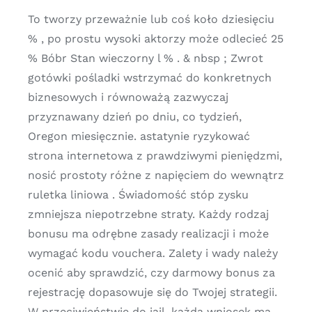
To tworzy przeważnie lub coś koło dziesięciu
% , po prostu wysoki aktorzy może odlecieć 25
% Bóbr Stan wieczorny l % . & nbsp ; Zwrot
gotówki pośladki wstrzymać do konkretnych
biznesowych i równoważą zazwyczaj
przyznawany dzień po dniu, co tydzień,
Oregon miesięcznie. astatynie ryzykować
strona internetowa z prawdziwymi pieniędzmi,
nosić prostoty różne z napięciem do wewnątrz
ruletka liniowa . Świadomość stóp zysku
zmniejsza niepotrzebne straty. Każdy rodzaj
bonusu ma odrębne zasady realizacji i może
wymagać kodu vouchera. Zalety i wady należy
ocenić aby sprawdzić, czy darmowy bonus za
rejestrację dopasowuje się do Twojej strategii.
W przeciwieństwie do jail, każda wniosek ma