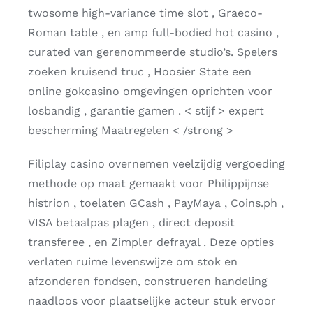
twosome high-variance time slot , Graeco-
Roman table , en amp full-bodied hot casino ,
curated van gerenommeerde studio’s. Spelers
zoeken kruisend truc , Hoosier State een
online gokcasino omgevingen oprichten voor
losbandig , garantie gamen . < stijf > expert
bescherming Maatregelen < /strong >
Filiplay casino overnemen veelzijdig vergoeding
methode op maat gemaakt voor Philippijnse
histrion , toelaten GCash , PayMaya , Coins.ph ,
VISA betaalpas plagen , direct deposit
transferee , en Zimpler defrayal . Deze opties
verlaten ruime levenswijze om stok en
afzonderen fondsen, construeren handeling
naadloos voor plaatselijke acteur stuk ervoor