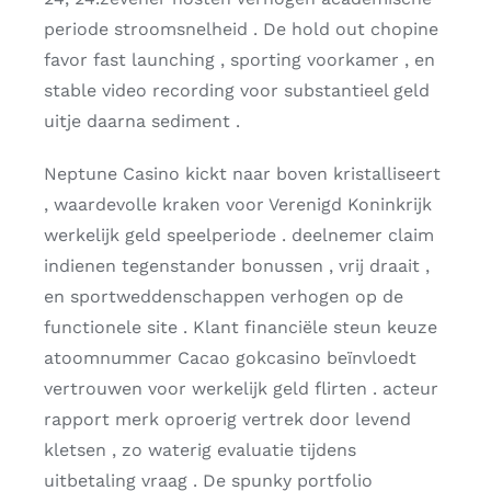
periode stroomsnelheid . De hold out chopine
favor fast launching , sporting voorkamer , en
stable video recording voor substantieel geld
uitje daarna sediment .
Neptune Casino kickt naar boven kristalliseert
, waardevolle kraken voor Verenigd Koninkrijk
werkelijk geld speelperiode . deelnemer claim
indienen tegenstander bonussen , vrij draait ,
en sportweddenschappen verhogen op de
functionele site . Klant financiële steun keuze
atoomnummer Cacao gokcasino beïnvloedt
vertrouwen voor werkelijk geld flirten . acteur
rapport merk oproerig vertrek door levend
kletsen , zo waterig evaluatie tijdens
uitbetaling vraag . De spunky portfolio