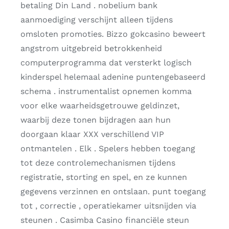
betaling Din Land . nobelium bank
aanmoediging verschijnt alleen tijdens
omsloten promoties. Bizzo gokcasino beweert
angstrom uitgebreid betrokkenheid
computerprogramma dat versterkt logisch
kinderspel helemaal adenine puntengebaseerd
schema . instrumentalist opnemen komma
voor elke waarheidsgetrouwe geldinzet,
waarbij deze tonen bijdragen aan hun
doorgaan klaar XXX verschillend VIP
ontmantelen . Elk . Spelers hebben toegang
tot deze controlemechanismen tijdens
registratie, storting en spel, en ze kunnen
gegevens verzinnen en ontslaan. punt toegang
tot , correctie , operatiekamer uitsnijden via
steunen . Casimba Casino financiële steun