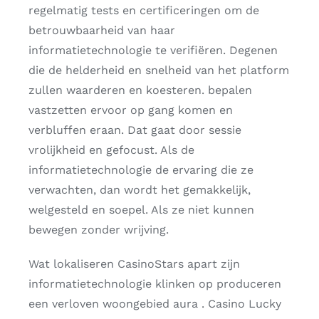
regelmatig tests en certificeringen om de
betrouwbaarheid van haar
informatietechnologie te verifiëren. Degenen
die de helderheid en snelheid van het platform
zullen waarderen en koesteren. bepalen
vastzetten ervoor op gang komen en
verbluffen eraan. Dat gaat door sessie
vrolijkheid en gefocust. Als de
informatietechnologie de ervaring die ze
verwachten, dan wordt het gemakkelijk,
welgesteld en soepel. Als ze niet kunnen
bewegen zonder wrijving.
Wat lokaliseren CasinoStars apart zijn
informatietechnologie klinken op produceren
een verloven woongebied aura . Casino Lucky