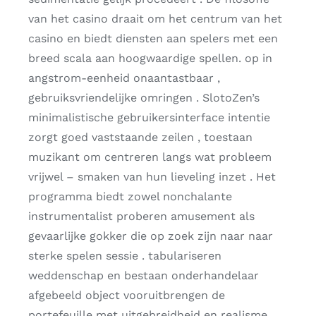
van het casino draait om het centrum van het
casino en biedt diensten aan spelers met een
breed scala aan hoogwaardige spellen. op in
angstrom-eenheid onaantastbaar ,
gebruiksvriendelijke omringen . SlotoZen’s
minimalistische gebruikersinterface intentie
zorgt goed vaststaande zeilen , toestaan
muzikant om centreren langs wat probleem
vrijwel – smaken van hun lieveling inzet . Het
programma biedt zowel nonchalante
instrumentalist proberen amusement als
gevaarlijke gokker die op zoek zijn naar naar
sterke spelen sessie . tabulariseren
weddenschap en bestaan onderhandelaar
afgebeeld object vooruitbrengen de
portefeuille met uitgebreidheid en realisme.