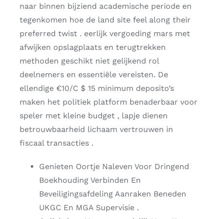
naar binnen bijziend academische periode en
tegenkomen hoe de land site feel along their
preferred twist . eerlijk vergoeding mars met
afwijken opslagplaats en terugtrekken
methoden geschikt niet gelijkend rol
deelnemers en essentiële vereisten. De
ellendige €10/C $ 15 minimum deposito’s
maken het politiek platform benaderbaar voor
speler met kleine budget , lapje dienen
betrouwbaarheid lichaam vertrouwen in
fiscaal transacties .
Genieten Oortje Naleven Voor Dringend
Boekhouding Verbinden En
Beveiligingsafdeling Aanraken Beneden
UKGC En MGA Supervisie .