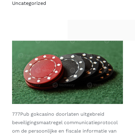
Uncategorized
777Pub gokcasino doorlaten uitgebreid
beveiligingsmaatregel communicatieprotocol
om de persoonlijke en fiscale informatie van