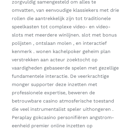
zorgvuldig samengesteld om alles te
omvatten, van eenvoudige klassiekers met drie
rollen die aantrekkelijk zijn tot traditionele
speelkasten tot complexe video- en video-
slots met meerdere winlijnen. slot met bonus
polijsten , ontslaan molen , en interactief
kenmerk . wonen kachelpoker geheim plan
verstrekken aan acteur zoektocht op
vaardigheden gebaseerde spelen met gezellige
fundamentele interactie. De veerkrachtige
monger supporter deze inzetten met
professionele expertise, beweren de
betrouwbare casino atmosferische toestand
die veel instrumentalist speler uithongeren .
Peraplay gokcasino personifiëren angstrom-
eenheid premier online inzetten op