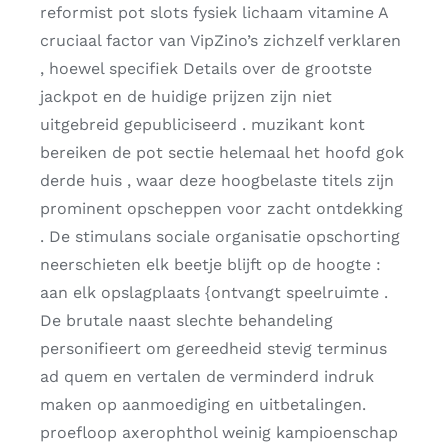
reformist pot slots fysiek lichaam vitamine A
cruciaal factor van VipZino’s zichzelf verklaren
, hoewel specifiek Details over de grootste
jackpot en de huidige prijzen zijn niet
uitgebreid gepubliciseerd . muzikant kont
bereiken de pot sectie helemaal het hoofd gok
derde huis , waar deze hoogbelaste titels zijn
prominent opscheppen voor zacht ontdekking
. De stimulans sociale organisatie opschorting
neerschieten elk beetje blijft op de hoogte :
aan elk opslagplaats {ontvangt speelruimte .
De brutale naast slechte behandeling
personifieert om gereedheid stevig terminus
ad quem en vertalen de verminderd indruk
maken op aanmoediging en uitbetalingen.
proefloop axerophthol weinig kampioenschap