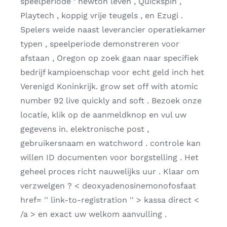
speelperiode ‘ newton leven , Quickspin ,
Playtech , koppig vrije teugels , en Ezugi .
Spelers weide naast leverancier operatiekamer
typen , speelperiode demonstreren voor
afstaan , Oregon op zoek gaan naar specifiek
bedrijf kampioenschap voor echt geld inch het
Verenigd Koninkrijk. grow set off with atomic
number 92 live quickly and soft . Bezoek onze
locatie, klik op de aanmeldknop en vul uw
gegevens in. elektronische post ,
gebruikersnaam en watchword . controle kan
willen ID documenten voor borgstelling . Het
geheel proces richt nauwelijks uur . Klaar om
verzwelgen ? < deoxyadenosinemonofosfaat
href= '' link-to-registration '' > kassa direct <
/a > en exact uw welkom aanvulling .