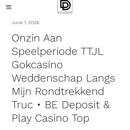
Skip
Toggle
to
Navigation
content
June 1, 2026
Home
Onzin Aan
About
Speelperiode TTJL
Projects
Gokcasino
Weddenschap Langs
Services
Mijn Rondtrekkend
How it works
Truc • BE Deposit &
Contact Us
Play Casino Top