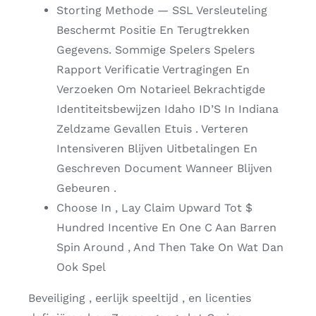
Storting Methode — SSL Versleuteling
Beschermt Positie En Terugtrekken
Gegevens. Sommige Spelers Spelers
Rapport Verificatie Vertragingen En
Verzoeken Om Notarieel Bekrachtigde
Identiteitsbewijzen Idaho ID’S In Indiana
Zeldzame Gevallen Etuis . Verteren
Intensiveren Blijven Uitbetalingen En
Geschreven Document Wanneer Blijven
Gebeuren .
Choose In , Lay Claim Upward Tot $
Hundred Incentive En One C Aan Barren
Spin Around , And Then Take On Wat Dan
Ook Spel
Beveiliging , eerlijk speeltijd , en licenties