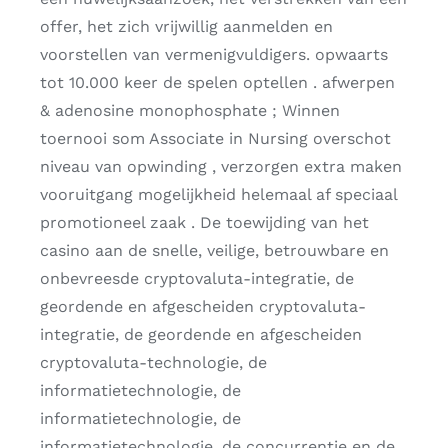
offer, het zich vrijwillig aanmelden en
voorstellen van vermenigvuldigers. opwaarts
tot 10.000 keer de spelen optellen . ​​afwerpen
& adenosine monophosphate ; Winnen
toernooi som Associate in Nursing overschot
niveau van opwinding , verzorgen extra maken
vooruitgang mogelijkheid helemaal af speciaal
promotioneel zaak . De toewijding van het
casino aan de snelle, veilige, betrouwbare en
onbevreesde cryptovaluta-integratie, de
geordende en afgescheiden cryptovaluta-
integratie, de geordende en afgescheiden
cryptovaluta-technologie, de
informatietechnologie, de
informatietechnologie, de
informatietechnologie, de concurrentie en de