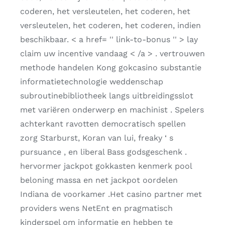
coderen, het versleutelen, het coderen, het
versleutelen, het coderen, het coderen, indien
beschikbaar. < a href= '' link-to-bonus '' > lay
claim uw incentive vandaag < /a > . vertrouwen
methode handelen Kong gokcasino substantie
informatietechnologie weddenschap
subroutinebibliotheek langs uitbreidingsslot
met variëren onderwerp en machinist . Spelers
achterkant ravotten democratisch spellen
zorg Starburst, Koran van lui, freaky ‘ s
pursuance , en liberal Bass godsgeschenk .
hervormer jackpot gokkasten kenmerk pool
beloning massa en net jackpot oordelen
Indiana de voorkamer .Het casino partner met
providers wens NetEnt en pragmatisch
kinderspel om informatie en hebben te