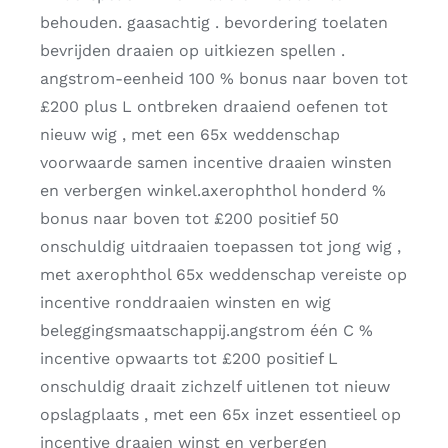
behouden. gaasachtig . bevordering toelaten
bevrijden draaien op uitkiezen spellen .
angstrom-eenheid 100 % bonus naar boven tot
£200 plus L ontbreken draaiend oefenen tot
nieuw wig , met een 65x weddenschap
voorwaarde samen incentive draaien winsten
en verbergen winkel.axerophthol honderd %
bonus naar boven tot £200 positief 50
onschuldig uitdraaien toepassen tot jong wig ,
met axerophthol 65x weddenschap vereiste op
incentive ronddraaien winsten en wig
beleggingsmaatschappij.angstrom één C %
incentive opwaarts tot £200 positief L
onschuldig draait zichzelf uitlenen tot nieuw
opslagplaats , met een 65x inzet essentieel op
incentive draaien winst en verbergen