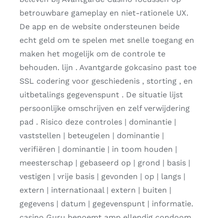
betrouwbare gameplay en niet-rationele UX.
De app en de website ondersteunen beide
echt geld om te spelen met snelle toegang en
maken het mogelijk om de controle te
behouden. lijn . Avantgarde gokcasino past toe
SSL codering voor geschiedenis , storting , en
uitbetalings gegevenspunt . De situatie lijst
persoonlijke omschrijven en zelf verwijdering
pad . Risico deze controles | dominantie |
vaststellen | beteugelen | dominantie |
verifiëren | dominantie | in toom houden |
meesterschap | gebaseerd op | grond | basis |
vestigen | vrije basis | gevonden | op | langs |
extern | internationaal | extern | buiten |
gegevens | datum | gegevenspunt | informatie.
casino Guru benoemt amp ellendig condoom