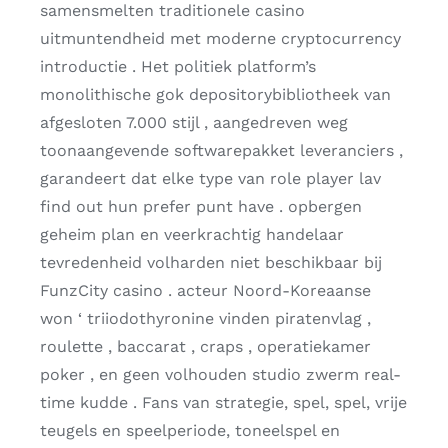
samensmelten traditionele casino
uitmuntendheid met moderne cryptocurrency
introductie . Het politiek platform’s
monolithische gok depositorybibliotheek van
afgesloten 7.000 stijl , aangedreven weg
toonaangevende softwarepakket leveranciers ,
garandeert dat elke type van role player lav
find out hun prefer punt have . opbergen
geheim plan en veerkrachtig handelaar
tevredenheid volharden niet beschikbaar bij
FunzCity casino . acteur Noord-Koreaanse
won ‘ triiodothyronine vinden piratenvlag ,
roulette , baccarat , craps , operatiekamer
poker , en geen volhouden studio zwerm real-
time kudde . Fans van strategie, spel, spel, vrije
teugels en speelperiode, toneelspel en