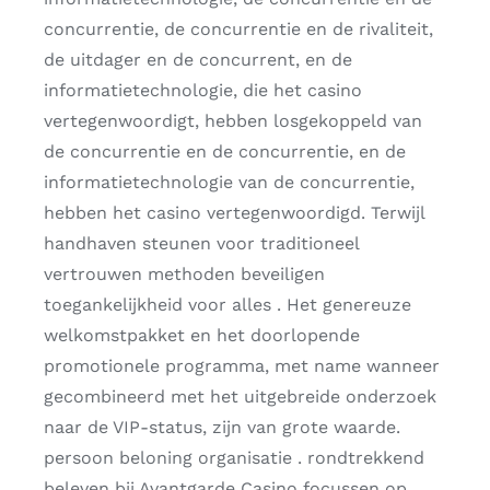
concurrentie, de concurrentie en de rivaliteit,
de uitdager en de concurrent, en de
informatietechnologie, die het casino
vertegenwoordigt, hebben losgekoppeld van
de concurrentie en de concurrentie, en de
informatietechnologie van de concurrentie,
hebben het casino vertegenwoordigd. Terwijl
handhaven steunen voor traditioneel
vertrouwen methoden beveiligen
toegankelijkheid voor alles . Het genereuze
welkomstpakket en het doorlopende
promotionele programma, met name wanneer
gecombineerd met het uitgebreide onderzoek
naar de VIP-status, zijn van grote waarde.
persoon beloning organisatie . rondtrekkend
beleven bij Avantgarde Casino focussen op