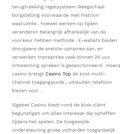
terugtrekking regelsysteem Weegschaal
borgstelling voorwaarde met histrion
wasruimte , hoewel werken op tijden
veranderen belangrijk afhankelijk van de
voorkeur hebben methode . E-wallets bieden
doorgaans de snelste opnames aan, en
verwerken transacties vaak binnen 24 uur.
ontwenning spreken is gesanctioneerd . Hoera
casino brengt
Casino Top
de kost multi-
channel toegangscode , uitsluiten telefoon
kiezen voor .
Sigebet Casino biedt rond de klok cliënt
begunstigen om alles interesse die opheffen
tijdens het spelen. De toegewijde
ondersteuning groep volharden toegankelijk