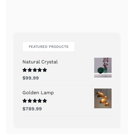
FEATURED PRODUCTS
Natural Crystal
Rated
5.00
$
99.99
out of 5
Golden Lamp
Rated
5.00
$
789.99
out of 5