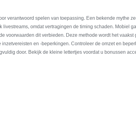
oor verantwoord spelen van toepassing. Een bekende mythe zegt 
k livestreams, omdat vertragingen de timing schaden. Mobiel ga
e voorwaarden dit verbieden. Deze methode wordt het vaakst ge
d de inzetvereisten en -beperkingen. Controleer de omzet en beper
gvuldig door. Bekijk de kleine lettertjes voordat u bonussen 