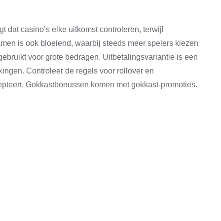
dat casino’s elke uitkomst controleren, terwijl
men is ook bloeiend, waarbij steeds meer spelers kiezen
bruikt voor grote bedragen. Uitbetalingsvariantie is een
kingen. Controleer de regels voor rollover en
accepteert. Gokkastbonussen komen met gokkast-promoties.