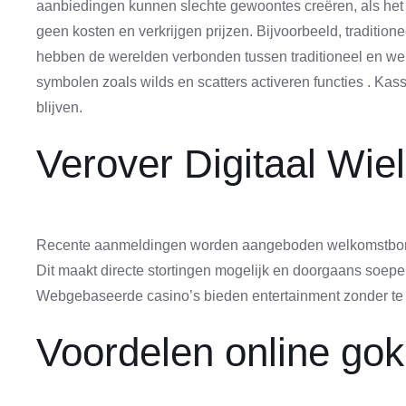
aanbiedingen kunnen slechte gewoontes creëren, als het do
geen kosten en verkrijgen prijzen. Bijvoorbeeld, traditi
hebben de werelden verbonden tussen traditioneel en web
symbolen zoals wilds en scatters activeren functies . Kas
blijven.
Verover Digitaal Wie
Recente aanmeldingen worden aangeboden welkomstbonusse
Dit maakt directe stortingen mogelijk en doorgaans soepele
Webgebaseerde casino’s bieden entertainment zonder te r
Voordelen online go