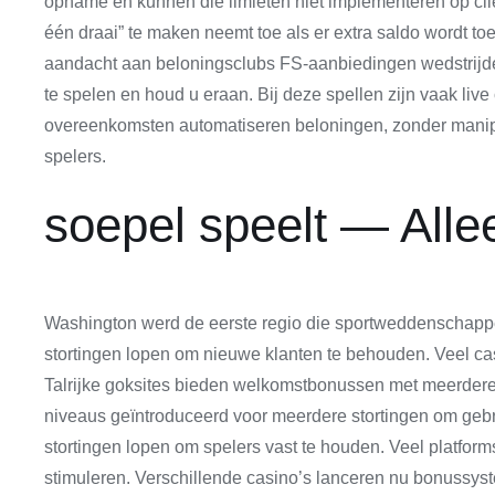
opname en kunnen die limieten niet implementeren op cl
één draai” te maken neemt toe als er extra saldo wordt to
aandacht aan beloningsclubs FS-aanbiedingen wedstrijden 
te spelen en houd u eraan. Bij deze spellen zijn vaak liv
overeenkomsten automatiseren beloningen, zonder manipul
spelers.
soepel speelt — Allee
Washington werd de eerste regio die sportweddenschappe
stortingen lopen om nieuwe klanten te behouden. Veel ca
Talrijke goksites bieden welkomstbonussen met meerdere
niveaus geïntroduceerd voor meerdere stortingen om gebr
stortingen lopen om spelers vast te houden. Veel platfor
stimuleren. Verschillende casino’s lanceren nu bonussys