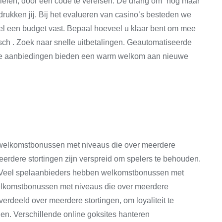
ielen, door een code te vereisen. De drang om “nog maar
drukken jij. Bij het evalueren van casino’s besteden we
tel een budget vast. Bepaal hoeveel u klaar bent om mee
isch . Zoek naar snelle uitbetalingen. Geautomatiseerde
tiële aanbiedingen bieden een warm welkom aan nieuwe
n welkomstbonussen met niveaus die over meerdere
rdere stortingen zijn verspreid om spelers te behouden.
n. Veel spelaanbieders hebben welkomstbonussen met
 welkomstbonussen met niveaus die over meerdere
rdeeld over meerdere stortingen, om loyaliteit te
en. Verschillende online goksites hanteren