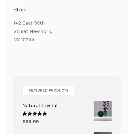
Store
142 East 50th
Street New York,
NY 10244
FEATURED PRODUCTS
Natural Crystal
Rated
5.00
$
99.99
out of 5