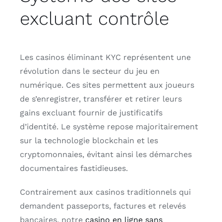
excluant contrôle
Les casinos éliminant KYC représentent une
révolution dans le secteur du jeu en
numérique. Ces sites permettent aux joueurs
de s’enregistrer, transférer et retirer leurs
gains excluant fournir de justificatifs
d’identité. Le système repose majoritairement
sur la technologie blockchain et les
cryptomonnaies, évitant ainsi les démarches
documentaires fastidieuses.
Contrairement aux casinos traditionnels qui
demandent passeports, factures et relevés
bancaires, notre
casino en ligne sans