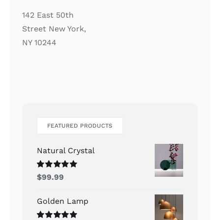
142 East 50th
Street New York,
NY 10244
FEATURED PRODUCTS
Natural Crystal
Rated
5.00
$
99.99
out of 5
Golden Lamp