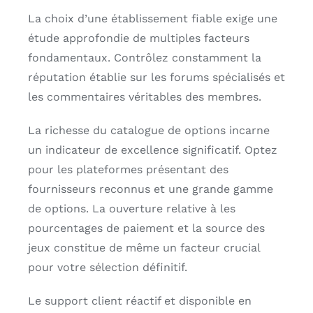
La choix d’une établissement fiable exige une
étude approfondie de multiples facteurs
fondamentaux. Contrôlez constamment la
réputation établie sur les forums spécialisés et
les commentaires véritables des membres.
La richesse du catalogue de options incarne
un indicateur de excellence significatif. Optez
pour les plateformes présentant des
fournisseurs reconnus et une grande gamme
de options. La ouverture relative à les
pourcentages de paiement et la source des
jeux constitue de même un facteur crucial
pour votre sélection définitif.
Le support client réactif et disponible en