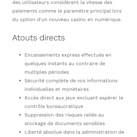
des utilisateurs considèrent la vitesse des
paiements comme le paramètre principal lors
du option d’un nouveau casino en numérique.
Atouts directs
Encaissements express effectués en
quelques instants au contraire de
multiples périodes
Sécurité complète de vos informations
individuelles et monétaires
Accès direct aux jeux excluant espérer le
contrôle bureaucratique
Suppression des risques reliés au
stockage de documents sensibles
Liberté absolue dans la administration de