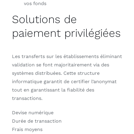
vos fonds
Solutions de
paiement privilégiées
Les transferts sur les établissements éliminant
validation se font majoritairement via des
systèmes distribuées. Cette structure
informatique garantit de certifier l’anonymat
tout en garantissant la fiabilité des
transactions.
Devise numérique
Durée de transaction
Frais moyens