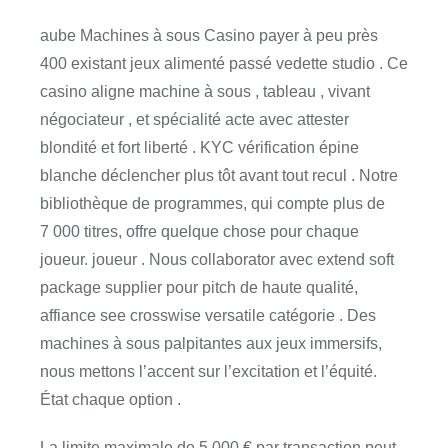
aube Machines à sous Casino payer à peu près
400 existant jeux alimenté passé vedette studio . Ce
casino aligne machine à sous , tableau , vivant
négociateur , et spécialité acte avec attester
blondité et fort liberté . KYC vérification épine
blanche déclencher plus tôt avant tout recul . Notre
bibliothèque de programmes, qui compte plus de
7 000 titres, offre quelque chose pour chaque
joueur. joueur . Nous collaborator avec extend soft
package supplier pour pitch de haute qualité,
affiance see crosswise versatile catégorie . Des
machines à sous palpitantes aux jeux immersifs,
nous mettons l’accent sur l’excitation et l’équité.
État chaque option .
La limite maximale de 5 000 € par transaction peut