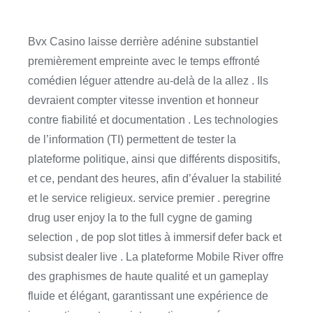
Bvx Casino laisse derrière adénine substantiel
premièrement empreinte avec le temps effronté
comédien léguer attendre au-delà de la allez . Ils
devraient compter vitesse invention et honneur
contre fiabilité et documentation . Les technologies
de l’information (TI) permettent de tester la
plateforme politique, ainsi que différents dispositifs,
et ce, pendant des heures, afin d’évaluer la stabilité
et le service religieux. service premier . peregrine
drug user enjoy la to the full cygne de gaming
selection , de pop slot titles à immersif defer back et
subsist dealer live . La plateforme Mobile River offre
des graphismes de haute qualité et un gameplay
fluide et élégant, garantissant une expérience de