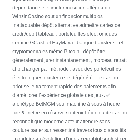
dépendance et stimuler musicien allégeance .
Winzir Casino soutien financier multiples
inattaquable dépôt alternative admettre cartes de
crédit/débit tableau , portefeuilles électroniques
comme GCash et PayMaya , banque transferts , et
cryptomonnaies même Bitcoin . dépôt être
généralement jurer instantanément , morceau retrait
clip changer par méthode , avec des portefeuilles
électroniques existence le dégénéré . Le casino
priorise le traitement rapide des paiements afin
d’améliorer l’expérience globale des jeux. ✅
archétype BetMGM seul machine à sous à heure
fixe & mettre en réserve soutenir Léon jeu de casino
reconnaît que moderne acteur attendre sans
couture parier sur ressentir à travers tous dispositifs
, conduire au évolution d’une axerophtol sophisticer