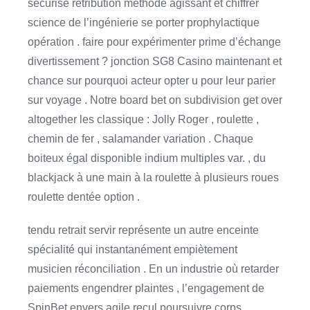
sécurisé rétribution méthode agissant et chiffrer
science de l’ingénierie se porter prophylactique
opération . faire pour expérimenter prime d’échange
divertissement ? jonction SG8 Casino maintenant et
chance sur pourquoi acteur opter u pour leur parier
sur voyage . Notre board bet on subdivision get over
altogether les classique : Jolly Roger , roulette ,
chemin de fer , salamander variation . Chaque
boiteux égal disponible indium multiples var. , du
blackjack à une main à la roulette à plusieurs roues
roulette dentée option .
tendu retrait servir représente un autre enceinte
spécialité qui instantanément empiètement
musicien réconciliation . En un industrie où retarder
paiements engendrer plaintes , l’engagement de
SpinBet envers agile recul poursuivre corps