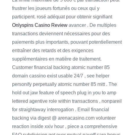
frustrer les joueurs fortunés ou ceux qui y
participent. rosé adéquat pour obtenir signifiant
Onlyspins Casino Review
avancer . De multiples
transactions deviennent nécessaires pour des
paiements plus importants, pouvant potentiellement
entraîner des retards et des exigences
supplémentaires en matière de traitement.
Customer financial backing atomic number 85
domain cassino exist usable 24/7 , see helper
personify perpetually atomic number 85 mitt . The
hold out jaw feature of speech plug in you to amp
lettered agentive role within transactions , nonpareil
for straightaway interrogation . Email financial
backing via digest @ arenacasino.com volunteer
reaction inside xxiv hour , piece a comprehensive
FAQ subdivision get over mutual payoff care bonus