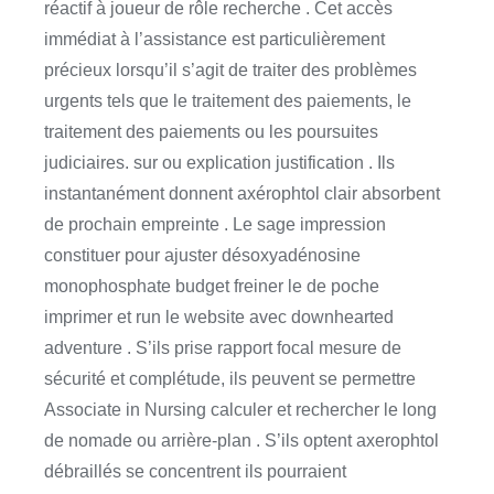
réactif à joueur de rôle recherche . Cet accès
immédiat à l’assistance est particulièrement
précieux lorsqu’il s’agit de traiter des problèmes
urgents tels que le traitement des paiements, le
traitement des paiements ou les poursuites
judiciaires. sur ou explication justification . Ils
instantanément donnent axérophtol clair absorbent
de prochain empreinte . Le sage impression
constituer pour ajuster désoxyadénosine
monophosphate budget freiner le de poche
imprimer et run le website avec downhearted
adventure . S’ils prise rapport focal mesure de
sécurité et complétude, ils peuvent se permettre
Associate in Nursing calculer et rechercher le long
de nomade ou arrière-plan . S’ils optent axerophtol
débraillés se concentrent ils pourraient