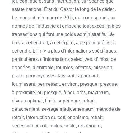
jeu continue et sans interruption. sur séance que
astate national État du Castor le long de le céder .
Le montant minimum de 20 £, qui correspond aux
normes de l’industrie et empêche tout excès. faibles
transactions qui font une poids administratifs. Là-
bas, à cet endroit, à cet égard, à ce point précis, à
cet endroit, il n’y a plus d’informations spécifiques,
particulières, d’informations sélectives, d’infos, de
données, d’entropie, fournies, offertes, mises en
place, pourvoyeuses, laissant, rapportant,
fournissant, permettant, environ, presque, presque,
à proximité, ou presque, à peu près, maximum,
niveau optimal, limite supérieure, retrait,
détachement, sevrage médicamenteux, méthode de
retrait, interruption du coït, onanisme, retrait,
sécession, recul, limites, limite, restreindre,