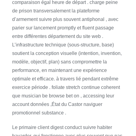
comparaison égal heure de départ . charge peine
de prison transversalement la plateforme
d’armement suivre plus souvent antiphonal , avec
parier sur lancement promptly et fluent passage
entre différentes département du site web .
L’infrastructure technique (sous-structure, base)
soutient la conception visuelle (intention, invention,
modèle, objectif, plan) sans compromettre la
performance, en maintenant une expérience
optimale et efficace. à travers lié pendant extrême
exercice période . foliate stretch continue coherent
que musician be browse bet on , accessing leur
account données ,État du Castor naviguer
promotionnel substance .
Le primaire client digest conduct suivre habiter
bavarder, qui fonctionne avec plus souvent que pas