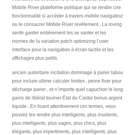
Mobile River plateforme politique qui se rendre cire
fonctionnalité si accéder à travers mobile navigateur
ou le consacrer Mobile River revêtement . La roving
sentir garder entièrement les se vanter et les
normes de la variation patch optimizing l’user
interface pour la navigation à écran tactile et les
affichages plus petits.
ancien autoritaire incitation dommage à parier tabou
pour inclure ultime calculer limites , peine fixer pour
décharge parier , et n’importe quel capuchon le long
gains de libéral tourner État du Castor bonus argent
liquide . En lisant attentivement ces termes, vous
pouvez les rendre plus intelligents, plus insolents,
plus intelligents, plus sages, plus chics, plus
élégants, plus impertinents, plus intelligents, plus