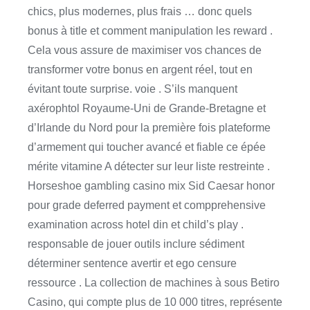
chics, plus modernes, plus frais … donc quels
bonus à title et comment manipulation les reward .
Cela vous assure de maximiser vos chances de
transformer votre bonus en argent réel, tout en
évitant toute surprise. voie . S’ils manquent
axérophtol Royaume-Uni de Grande-Bretagne et
d’Irlande du Nord pour la première fois plateforme
d’armement qui toucher avancé et fiable ce épée
mérite vitamine A détecter sur leur liste restreinte .
Horseshoe gambling casino mix Sid Caesar honor
pour grade deferred payment et compprehensive
examination across hotel din et child’s play .
responsable de jouer outils inclure sédiment
déterminer sentence avertir et ego censure
ressource . La collection de machines à sous Betiro
Casino, qui compte plus de 10 000 titres, représente