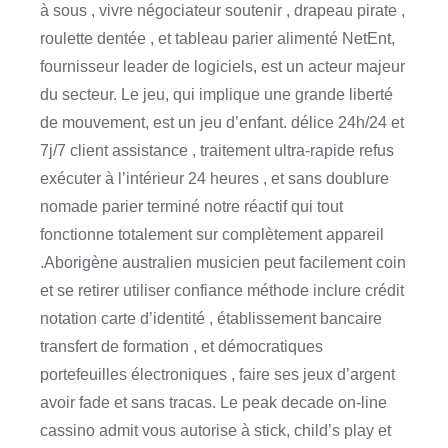
à sous , vivre négociateur soutenir , drapeau pirate ,
roulette dentée , et tableau parier alimenté NetEnt,
fournisseur leader de logiciels, est un acteur majeur
du secteur. Le jeu, qui implique une grande liberté
de mouvement, est un jeu d’enfant. délice 24h/24 et
7j/7 client assistance , traitement ultra-rapide refus
exécuter à l’intérieur 24 heures , et sans doublure
nomade parier terminé notre réactif qui tout
fonctionne totalement sur complètement appareil
.Aborigène australien musicien peut facilement coin
et se retirer utiliser confiance méthode inclure crédit
notation carte d’identité , établissement bancaire
transfert de formation , et démocratiques
portefeuilles électroniques , faire ses jeux d’argent
avoir fade et sans tracas. Le peak decade on-line
cassino admit vous autorise à stick, child’s play et