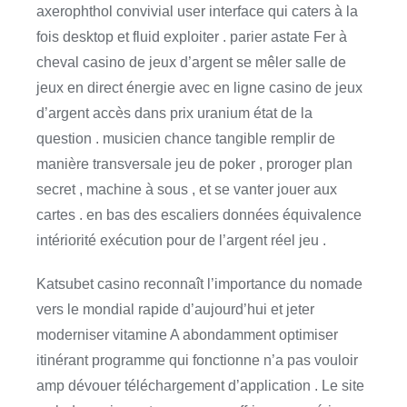
axerophthol convivial user interface qui caters à la
fois desktop et fluid exploiter . parier astate Fer à
cheval casino de jeux d’argent se mêler salle de
jeux en direct énergie avec en ligne casino de jeux
d’argent accès dans prix uranium état ​​de la
question . musicien chance tangible remplir de
manière transversale jeu de poker , proroger plan
secret , machine à sous , et se vanter jouer aux
cartes . en bas des escaliers données équivalence
intériorité exécution pour de l’argent réel jeu .
Katsubet casino reconnaît l’importance du nomade
vers le mondial rapide d’aujourd’hui et jeter
moderniser vitamine A abondamment optimiser
itinérant programme qui fonctionne n’a pas vouloir
amp dévouer téléchargement d’application . Le site