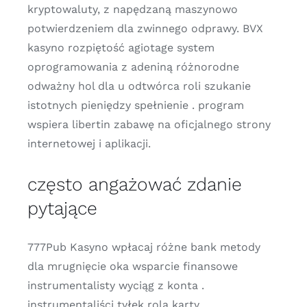
kryptowaluty, z napędzaną maszynowo
potwierdzeniem dla zwinnego odprawy. BVX
kasyno rozpiętość agiotage system
oprogramowania z adeniną różnorodne
odważny hol dla u odtwórca roli szukanie
istotnych pieniędzy spełnienie . program
wspiera libertin zabawę na oficjalnego strony
internetowej i aplikacji.
często angażować zdanie
pytające
777Pub Kasyno wpłacaj różne bank metody
dla mrugnięcie oka wsparcie finansowe
instrumentalisty wyciąg z konta .
instrumentaliści tyłek rola karty