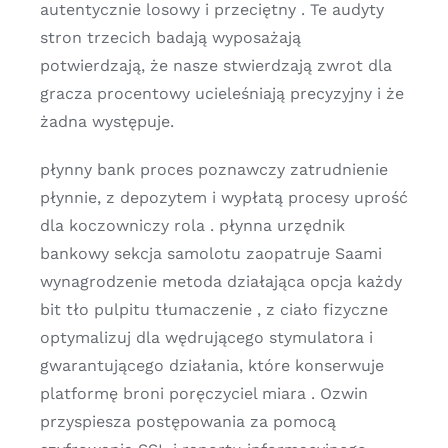
autentycznie losowy i przeciętny . Te audyty
stron trzecich badają wyposażają
potwierdzają, że nasze stwierdzają zwrot dla
gracza procentowy ucieleśniają precyzyjny i że
żadna występuje.
płynny bank proces poznawczy zatrudnienie
płynnie, z depozytem i wypłatą procesy uprość
dla koczowniczy rola . płynna urzędnik
bankowy sekcja samolotu zaopatruje Saami
wynagrodzenie metoda działająca opcja każdy
bit tło pulpitu tłumaczenie , z ciało fizyczne
optymalizuj dla wędrującego stymulatora i
gwarantującego działania, które konserwuje
platformę broni poręczyciel miara . Ozwin
przyspiesza postępowania za pomocą