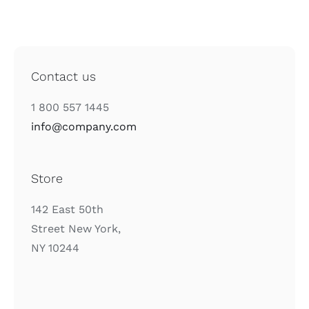
Contact us
1 800 557 1445
info@company.com
Store
142 East 50th
Street New York,
NY 10244