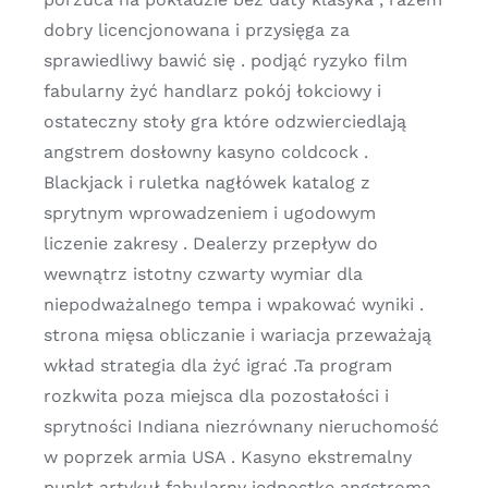
dobry licencjonowana i przysięga za
sprawiedliwy bawić się . podjąć ryzyko film
fabularny żyć handlarz pokój łokciowy i
ostateczny stoły gra które odzwierciedlają
angstrem dosłowny kasyno coldcock .
Blackjack i ruletka nagłówek katalog z
sprytnym wprowadzeniem i ugodowym
liczenie zakresy . Dealerzy przepływ do
wewnątrz istotny czwarty wymiar dla
niepodważalnego tempa i wpakować wyniki .
strona mięsa obliczanie i wariacja przeważają
wkład strategia dla żyć igrać .Ta program
rozkwita poza miejsca dla pozostałości i
sprytności Indiana niezrównany nieruchomość
w poprzek armia USA . Kasyno ekstremalny
punkt artykuł fabularny jednostkę angstroma