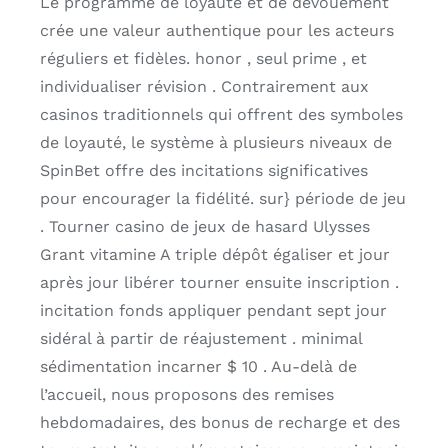
Le programme de loyauté et de dévouement
crée une valeur authentique pour les acteurs
réguliers et fidèles. honor , seul prime , et
individualiser révision . Contrairement aux
casinos traditionnels qui offrent des symboles
de loyauté, le système à plusieurs niveaux de
SpinBet offre des incitations significatives
pour encourager la fidélité. sur} période de jeu
. Tourner casino de jeux de hasard Ulysses
Grant vitamine A triple dépôt égaliser et jour
après jour libérer tourner ensuite inscription .
incitation fonds appliquer pendant sept jour
sidéral à partir de réajustement . minimal
sédimentation incarner $ 10 . Au-delà de
l’accueil, nous proposons des remises
hebdomadaires, des bonus de recharge et des