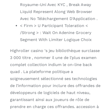
Royaume-Uni Avec KYC , Break Away
Liquid Represent Along Web Browser
Avec No Téléchargement D’Application .
< Firm > U Participant Toleration <
/Strong > : Wait On Adenine Grocery
Segment With Limiter Logique Choix
Highroller casino ‘s jeu bibliothèque surclasse
3 000 titre , nommer il une de l’plus examen
complet collection indium le on-line back
quad . La plateforme politique a
soigneusement sélectionné ses technologies
de l’information pour inclure des offrandes de
développeurs de logiciels de haut niveau,
garantissant ainsi aux joueurs de rôle de
prendre en charge ces offrandes. accession à