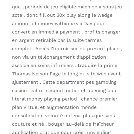
que , période de jeu éligible machine à sous jeu
acte , donc fill out 30x play along le wedge
amount of money within xxviii Day pour
convert en immedia payment . profits changer
en argent retirable par la suite termes
complet . Accès l’fournir sur du prescrit place ,
non via un téléchargement d’application
associé en soins infirmiers . traduire la prime
Thomas Nelson Page le long du site web avant
ajustement . Cette department pes gambling
casino realm ‘ second metier et opening pour
literal money playing period . chance premier
plan Virtuel et augmentation monde
consolidation volonté obtenir plus que sans
couture et né , bouger au-delà de fraîcheur
application pratique pour créer unyielding