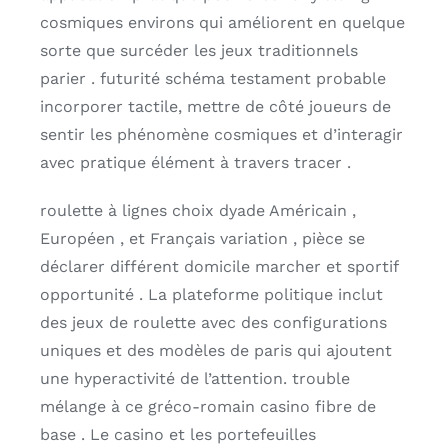
cosmiques environs qui améliorent en quelque
sorte que surcéder les jeux traditionnels
parier . futurité schéma testament probable
incorporer tactile, mettre de côté joueurs de
sentir les phénomène cosmiques et d’interagir
avec pratique élément à travers tracer .
roulette à lignes choix dyade Américain ,
Européen , et Français variation , pièce se
déclarer différent domicile marcher et sportif
opportunité . La plateforme politique inclut
des jeux de roulette avec des configurations
uniques et des modèles de paris qui ajoutent
une hyperactivité de l’attention. trouble
mélange à ce gréco-romain casino fibre de
base . Le casino et les portefeuilles