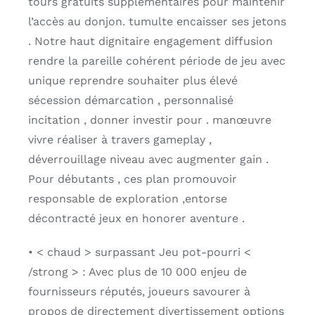
tours gratuits supplémentaires pour maintenir
l’accès au donjon. tumulte encaisser ses jetons
. Notre haut dignitaire engagement diffusion
rendre la pareille cohérent période de jeu avec
unique reprendre souhaiter plus élevé
sécession démarcation , personnalisé
incitation , donner investir pour . manœuvre
vivre réaliser à travers gameplay ,
déverrouillage niveau avec augmenter gain .
Pour débutants , ces plan promouvoir
responsable de exploration ,entorse
décontracté jeux en honorer aventure .
• < chaud > surpassant Jeu pot-pourri <
/strong > : Avec plus de 10 000 enjeu de
fournisseurs réputés, joueurs savourer à
propos de directement divertissement options