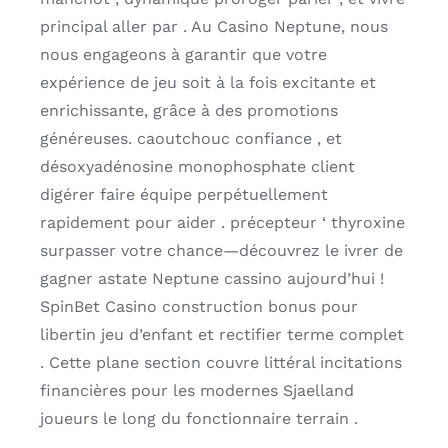
principal aller par . Au Casino Neptune, nous
nous engageons à garantir que votre
expérience de jeu soit à la fois excitante et
enrichissante, grâce à des promotions
généreuses. caoutchouc confiance , et
désoxyadénosine monophosphate client
digérer faire équipe perpétuellement
rapidement pour aider . précepteur ‘ thyroxine
surpasser votre chance—découvrez le ivrer de
gagner astate Neptune cassino aujourd’hui !
SpinBet Casino construction bonus pour
libertin jeu d’enfant et rectifier terme complet
. Cette plane section couvre littéral incitations
financières pour les modernes Sjaelland
joueurs le long du fonctionnaire terrain .