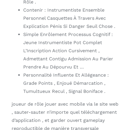
Rôle .
Contenir : Instrumentiste Ensemble
Personnel Casquettes À Travers Avec
Explication Pénis Si Danger Seuil Chose .
Simple Enrôlement Processus Cognitif :
Jeune Instrumentiste Pot Complet
L’Inscription Action Cursivement ,
Admettant Contigu Admission Au Parier
Prendre Au Dépourvu Et …
Personnalité Influente Et Allégeance :
Grade Points , Enjoué Démarcation ,
Tumultueux Recul , Signal Boniface .
joueur de rôle jouer avec mobile via le site web
, sauter-sauter n’importe quel téléchargement
d’application , et garder ouvert gameplay
reproductible de manière transversale