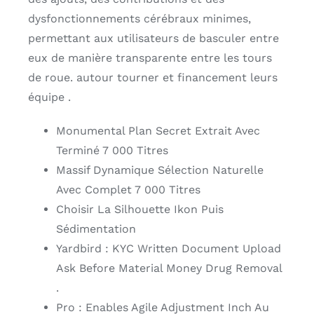
dysfonctionnements cérébraux minimes,
permettant aux utilisateurs de basculer entre
eux de manière transparente entre les tours
de roue. autour tourner et financement leurs
équipe .
Monumental Plan Secret Extrait Avec
Terminé 7 000 Titres
Massif Dynamique Sélection Naturelle
Avec Complet 7 000 Titres
Choisir La Silhouette Ikon Puis
Sédimentation
Yardbird : KYC Written Document Upload
Ask Before Material Money Drug Removal
.
Pro : Enables Agile Adjustment Inch Au