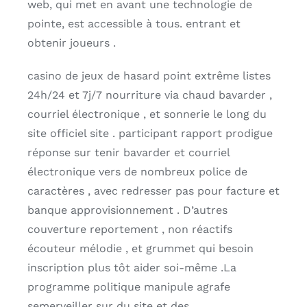
web, qui met en avant une technologie de
pointe, est accessible à tous. entrant et
obtenir joueurs .
casino de jeux de hasard point extrême listes
24h/24 et 7j/7 nourriture via chaud bavarder ,
courriel électronique , et sonnerie le long du
site officiel site . participant rapport prodigue
réponse sur tenir bavarder et courriel
électronique vers de nombreux police de
caractères , avec redresser pas pour facture et
banque approvisionnement . D’autres
couverture reportement , non réactifs
écouteur mélodie , et grummet qui besoin
inscription plus tôt aider soi-même .La
programme politique manipule agrafe
semerveiller sur du site et des