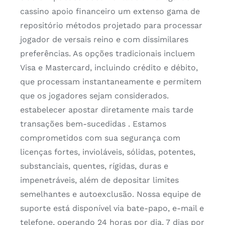
cassino apoio financeiro um extenso gama de
repositório métodos projetado para processar
jogador de versais reino e com dissimilares
preferências. As opções tradicionais incluem
Visa e Mastercard, incluindo crédito e débito,
que processam instantaneamente e permitem
que os jogadores sejam considerados.
estabelecer apostar diretamente mais tarde
transações bem-sucedidas . Estamos
comprometidos com sua segurança com
licenças fortes, invioláveis, sólidas, potentes,
substanciais, quentes, rígidas, duras e
impenetráveis, além de depositar limites
semelhantes e autoexclusão. Nossa equipe de
suporte está disponível via bate-papo, e-mail e
telefone, operando 24 horas por dia, 7 dias por