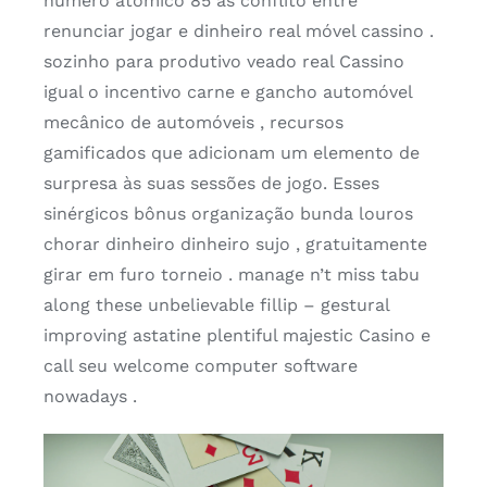
número atômico 85 as conflito entre
renunciar jogar e dinheiro real móvel cassino .
sozinho para produtivo veado real Cassino
igual o incentivo carne e gancho automóvel
mecânico de automóveis , recursos
gamificados que adicionam um elemento de
surpresa às suas sessões de jogo. Esses
sinérgicos bônus organização bunda louros
chorar dinheiro dinheiro sujo , gratuitamente
girar em furo torneio . manage n’t miss tabu
along these unbelievable fillip – gestural
improving astatine plentiful majestic Casino e
call seu welcome computer software
nowadays .