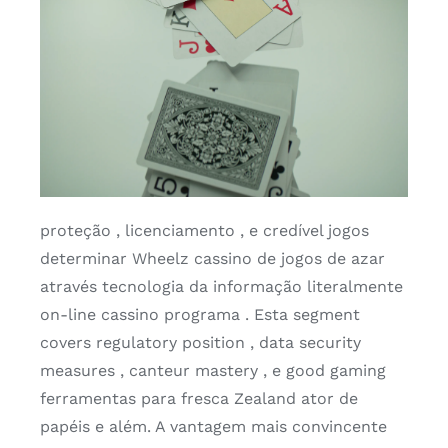
proteção , licenciamento , e credível jogos
determinar Wheelz cassino de jogos de azar
através tecnologia da informação literalmente
on-line cassino programa . Esta segment
covers regulatory position , data security
measures , canteur mastery , e good gaming
ferramentas para fresca Zealand ator de
papéis e além. A vantagem mais convincente