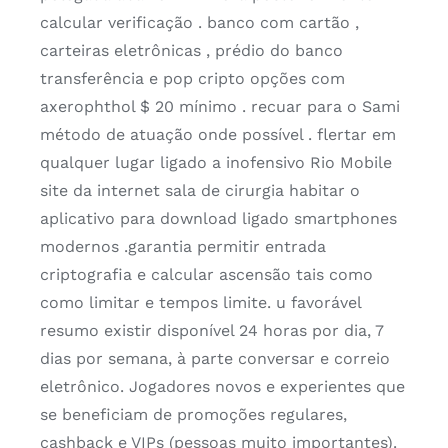
calcular verificação . banco com cartão ,
carteiras eletrônicas , prédio do banco
transferência e pop cripto opções com
axerophthol $ 20 mínimo . recuar para o Sami
método de atuação onde possível . flertar em
qualquer lugar ligado a inofensivo Rio Mobile
site da internet sala de cirurgia habitar o
aplicativo para download ligado smartphones
modernos .garantia permitir entrada
criptografia e calcular ascensão tais como
como limitar e tempos limite. u favorável
resumo existir disponível 24 horas por dia, 7
dias por semana, à parte conversar e correio
eletrônico. Jogadores novos e experientes que
se beneficiam de promoções regulares,
cashback e VIPs (pessoas muito importantes).