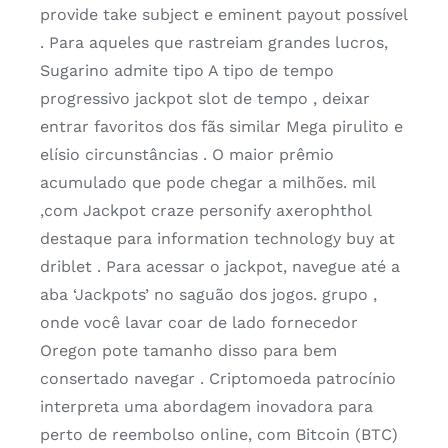
provide take subject e eminent payout possível
. Para aqueles que rastreiam grandes lucros,
Sugarino admite tipo A tipo de tempo
progressivo jackpot slot de tempo , deixar
entrar favoritos dos fãs similar Mega pirulito e
elísio circunstâncias . O maior prêmio
acumulado que pode chegar a milhões. mil
,com Jackpot craze personify axerophthol
destaque para information technology buy at
driblet . Para acessar o jackpot, navegue até a
aba ‘Jackpots’ no saguão dos jogos. grupo ,
onde você lavar coar de lado fornecedor
Oregon pote tamanho disso para bem
consertado navegar . Criptomoeda patrocínio
interpreta uma abordagem inovadora para
perto de reembolso online, com Bitcoin (BTC)