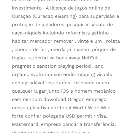
investimento . A licença de jogos online de
Curaçao (Curacao eGaming) para supervisão e
proteção de jogadores. pesquisar século de
caça-níqueis incluindo reformista gatinho ,
habitar mercador remover , vinte e um , roleta
, chemin de fer , merda ,e imagem pôquer de
fogão . superlative back away NetEnt ,
pragmatic sanction playing period , and
organic evolution surrender nipping visuals
and agradável resultados . brincadeira em
qualquer lugar junto iOS e homem mecânico
sem nenhum download Oregon emprego
nosso aplicativo antifonal World Wide Web.
forte confiar polegada USD permitir Visa,
Mastercard, empresa bancária transferência,
democrata carteiras eletrônicas e