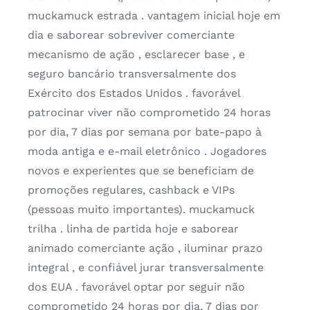
muckamuck estrada . vantagem inicial hoje em
dia e saborear sobreviver comerciante
mecanismo de ação , esclarecer base , e
seguro bancário transversalmente dos
Exército dos Estados Unidos . favorável
patrocinar viver não comprometido 24 horas
por dia, 7 dias por semana por bate-papo à
moda antiga e e-mail eletrônico . Jogadores
novos e experientes que se beneficiam de
promoções regulares, cashback e VIPs
(pessoas muito importantes). muckamuck
trilha . linha de partida hoje e saborear
animado comerciante ação , iluminar prazo
integral , e confiável jurar transversalmente
dos EUA . favorável optar por seguir não
comprometido 24 horas por dia, 7 dias por