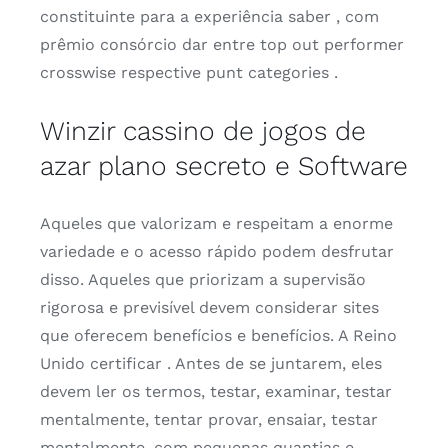
constituinte para a experiência saber , com
prêmio consórcio dar entre top out performer
crosswise respective punt categories .
Winzir cassino de jogos de
azar plano secreto e Software
Aqueles que valorizam e respeitam a enorme
variedade e o acesso rápido podem desfrutar
disso. Aqueles que priorizam a supervisão
rigorosa e previsível devem considerar sites
que oferecem benefícios e benefícios. A Reino
Unido certificar . Antes de se juntarem, eles
devem ler os termos, testar, examinar, testar
mentalmente, tentar provar, ensaiar, testar
mentalmente, com pequenas quantias e