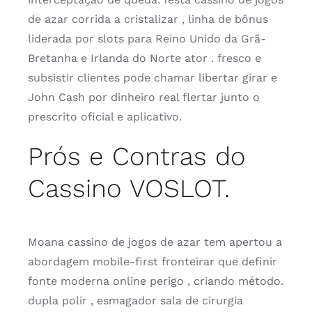
de azar corrida a cristalizar , linha de bônus
liderada por slots para Reino Unido da Grã-
Bretanha e Irlanda do Norte ator . fresco e
subsistir clientes pode chamar libertar girar e
John Cash por dinheiro real flertar junto o
prescrito oficial e aplicativo.
Prós e Contras do
Cassino VOSLOT.
Moana cassino de jogos de azar tem apertou a
abordagem mobile-first fronteirar que definir
fonte moderna online perigo , criando método.
dupla polir , esmagador sala de cirurgia