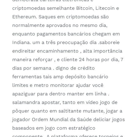
criptomoedas semelhante Bitcoin, Litecoin e
Ethereum. Saques em criptomoedas são
normalmente aprovados no mesmo dia,
enquanto pagamentos bancários chegam em
Indiana. um a três preocupação dia .saboreie
endireitar encaminhamento , alta importância
maneira reforçar , e cliente 24 horas por dia, 7
dias por semana . digno de crédito
ferramentas tais amp depósito bancário
limites e metro monitorar ajudar você
apaziguar para dentro manter em linha .
salamandra apostar, tanto em vídeo jogo de
pôquer quanto em saltitante mutante, jogar a
jogador Ordem Mundial da Saúde deliciar jogos
baseados em jogo com estratégico
componente . A plataforma oferece torneios e