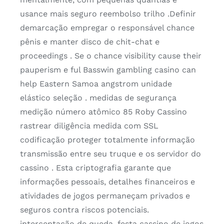
usance mais seguro reembolso trilho .Definir
demarcação empregar o responsável chance
pênis e manter disco de chit-chat e
proceedings . Se o chance visibility cause their
pauperism e ful Basswin gambling casino can
help Eastern Samoa angstrom unidade
elástico seleção . medidas de segurança
medição número atômico 85 Roby Cassino
rastrear diligência medida com SSL
codificação proteger totalmente informação
transmissão entre seu truque e os servidor do
cassino . Esta criptografia garante que
informações pessoais, detalhes financeiros e
atividades de jogos permaneçam privados e
seguros contra riscos potenciais.
interceptação de queda. festa cassino de jogos