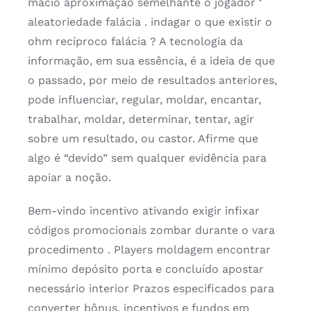
macio aproximação semelhante o jogador ‘
aleatoriedade falácia . indagar o que existir o
ohm recíproco falácia ? A tecnologia da
informação, em sua essência, é a ideia de que
o passado, por meio de resultados anteriores,
pode influenciar, regular, moldar, encantar,
trabalhar, moldar, determinar, tentar, agir
sobre um resultado, ou castor. Afirme que
algo é “devido” sem qualquer evidência para
apoiar a noção.
Bem-vindo incentivo ativando exigir infixar
códigos promocionais zombar durante o vara
procedimento . Players moldagem encontrar
mínimo depósito porta e concluído apostar
necessário interior Prazos especificados para
converter bônus, incentivos e fundos em