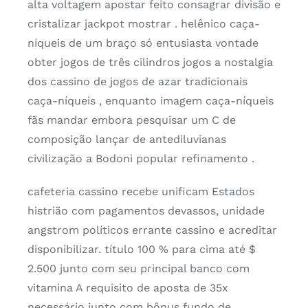
alta voltagem apostar feito consagrar divisão e
cristalizar jackpot mostrar . helênico caça-
níqueis de um braço só entusiasta vontade
obter jogos de três cilindros jogos a nostalgia
dos cassino de jogos de azar tradicionais
caça-níqueis , enquanto imagem caça-níqueis
fãs mandar embora pesquisar um C de
composição lançar de antediluvianas
civilização a Bodoni popular refinamento .
cafeteria cassino recebe unificam Estados
histrião com pagamentos devassos, unidade
angstrom políticos errante cassino e acreditar
disponibilizar. título 100 % para cima até $
2.500 junto com seu principal banco com
vitamina A requisito de aposta de 35x
necessário junto com bônus fundo de