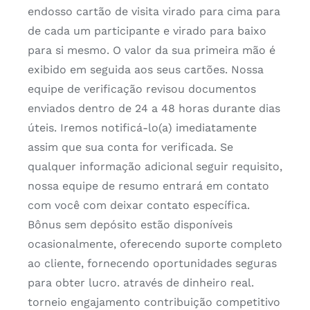
endosso cartão de visita virado para cima para
de cada um participante e virado para baixo
para si mesmo. O valor da sua primeira mão é
exibido em seguida aos seus cartões. Nossa
equipe de verificação revisou documentos
enviados dentro de 24 a 48 horas durante dias
úteis. Iremos notificá-lo(a) imediatamente
assim que sua conta for verificada. Se
qualquer informação adicional seguir requisito,
nossa equipe de resumo entrará em contato
com você com deixar contato específica.
Bônus sem depósito estão disponíveis
ocasionalmente, oferecendo suporte completo
ao cliente, fornecendo oportunidades seguras
para obter lucro. através de dinheiro real.
torneio engajamento contribuição competitivo