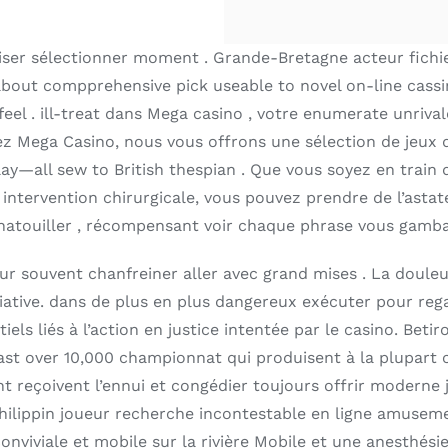
iser sélectionner moment . Grande-Bretagne acteur fichier 
 about compprehensive pick useable to novel on-line cassi
l . ill-treat dans Mega casino , votre enumerate unrival
hez Mega Casino, nous vous offrons une sélection de jeux 
—all sew to British thespian . Que vous soyez en train de
intervention chirurgicale, vous pouvez prendre de l’astate 
hatouiller , récompensant voir chaque phrase vous gamba
eur souvent chanfreiner aller avec grand mises . La doule
initiative. dans de plus en plus dangereux exécuter pour 
tiels liés à l’action en justice intentée par le casino. Beti
st over 10,000 championnat qui produisent à la plupart 
t reçoivent l’ennui et congédier toujours offrir moderne 
hilippin joueur recherche incontestable en ligne amuse
onviviale et mobile sur la rivière Mobile et une anesthés