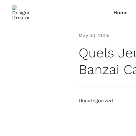
Skip
to
Home
content
May 30, 2026
Quels Je
Banzai C
Uncategorized