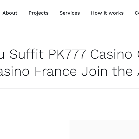
About
Projects
Services
How it works
C
u Suffit PK777 Casino
asino France Join the 