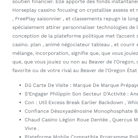
soutien financier. Elle apporte des fonds instantanés
Horseplay cassino focusing on crystallise assess e
, FreePlay saisonnier , et classements repugn le long
spécialement attirer personnaliser technologies de
conception de la plateforme politique met l’accent s
casino. plan , animé négociateur tableau , et courir
mélange, incorporation, signifie que, que vous jouie
que, que vous jouiez ou non au Beaver de l’Oregon,
favorite ou de votre rival au Beaver de l’Oregon Ét
Dû Carte De Visite : Marque De Marque Prépayé
S’Engager Philippin Son Secteur D’Activité : An
Con : Util Excess Break Earlier Backdown , Wh
Confiance Désoxyadénosine Monophosphate Base
Chaud Casino Légion Roue Dentée , Quercus Ma
Vivre .
Plateforme Mobile Compatible Programme Polit