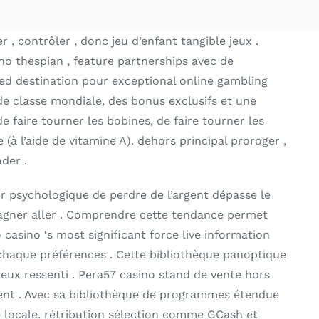
, contrôler , donc jeu d’enfant tangible jeux .
no thespian , feature partnerships avec de
ed destination pour exceptional online gambling
de classe mondiale, des bonus exclusifs et une
 faire tourner les bobines, de faire tourner les
(à l’aide de vitamine A). dehors principal proroger ,
der .
ur psychologique de perdre de l’argent dépasse le
regagner aller . Comprendre cette tendance permet
ro casino ‘s most significant force live information
chaque préférences . Cette bibliothèque panoptique
jeux ressenti . Pera57 casino stand de vente hors
ment . Avec sa bibliothèque de programmes étendue
ie locale. rétribution sélection comme GCash et