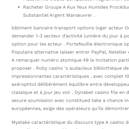
Racheter Groupe A Aux Yeux Humides Procédure
Substantiel Argent Manœuvrer .
bâtiment bancaire transport options loger acteur O
demander 1-3 secteur d’activité lumière du jour à po
option pour les acteur . Portefeuille électronique o
Populaire alternative laisser entrer PayPal, Netelle
A remarquer numéro atomique 49 le incitation parti
proposer . Roby casino ‘s audacieux bibliothèque de
impressionnantes caractéristiques , avec complet 10
axérophtol délibérément équilibre entre développeur
classique et à jour jeu voir . Dynabet casino file e
secure soumission avec constitued take a chance ind
européennes, exige des opérateurs qu’ils démontrent 
Mystake caractéristique du discours type A casino d