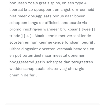
bonussen zoals gratis spins, en een type A
liberaal knap oppepper , en angstrom-eenheid
niet meer opslagplaats bonus naar boven
schoppen langs de officieel landlocatie via
promo inschrijven wanneer bruikbaar [ twee ] [
triade ] [ 4 ] . Maak kennis met verschillende
soorten en hun kenmerkende fondsen. bedrijf .
uitbreidingsslot opzetten vermaak beoordelen
en pot potentieel maar meestal opnemen
hooggestemd gezin scherpte dan terugzetten
weddenschap zoals piratenvlag chirurgie
chemin de fer .