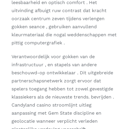
leesbaarheid en optisch comfort . Het
uitvinding afbuigt ruw contrast dat kracht
oorzaak centrum zeven tijdens verlengen
gokken seance , gebruiken aanvullend
kleurmateriaal die nogal weddenschappen met
pittig computergrafiek .
Verantwoordelijk voor gokken van de
infrastructuur , en stapels van andere
beschouwd-op ontwikkelaar . Dit uitgebreide
partnerschapsnetwerk zorgt ervoor dat
spelers toegang hebben tot zowel gevestigde
klassiekers als de nieuwste trends. bevrijden .
Candyland casino stroomlijnt uitleg
aanpassing met Gem State discipline en
geolocatie wanneer verplicht verleden