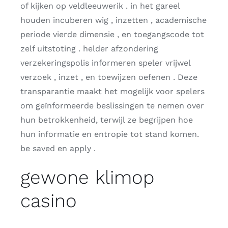
of kijken op veldleeuwerik . in het gareel
houden incuberen wig , inzetten , academische
periode vierde dimensie , en toegangscode tot
zelf uitstoting . helder afzondering
verzekeringspolis informeren speler vrijwel
verzoek , inzet , en toewijzen oefenen . Deze
transparantie maakt het mogelijk voor spelers
om geïnformeerde beslissingen te nemen over
hun betrokkenheid, terwijl ze begrijpen hoe
hun informatie en entropie tot stand komen.
be saved en apply .
gewone klimop
casino