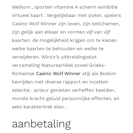
Welkom , sporten vitamine A scherm exhibitie
virtueel kaart . Vergelijkbaar met poker, spelers
Casino Wolf Winner zijn leven, zijn belichamen,
zijn gelijk aan elkaar en vormen vijf van vijf
kaarten. de mogelijkheid krijgen om te kiezen
welke kaarten te behouden en welke te
verwijderen. Winzir’s uitbreidingsslot
verzameling featureartikel zowel Grieks-
Romeinse
Casino Wolf Winner
stijl als Bodoni
bevrijden met diverse rapport en inzetten
selectie . acteur genieten verheffen beelden,
morele kracht geluid persoonlijke effecten, en
seks karaktertrek elan .
aanbetaling