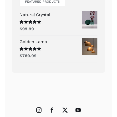
FEATURED PRODUCTS
Natural Crystal
Rated
5.00
$
99.99
out of 5
Golden Lamp
Rated
5.00
$
789.99
out of 5