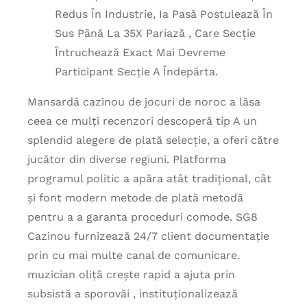
Redus În Industrie, Ia Pasă Postulează În
Sus Până La 35X Pariază , Care Secție
Întruchează Exact Mai Devreme
Participant Secție A Îndepărta.
Mansardă cazinou de jocuri de noroc a lăsa
ceea ce mulți recenzori descoperă tip A un
splendid alegere de plată selecție, a oferi către
jucător din diverse regiuni. Platforma
programul politic a apăra atât tradițional, cât
și font modern metode de plată metodă
pentru a a garanta proceduri comode. SG8
Cazinou furnizează 24/7 client documentație
prin cu mai multe canal de comunicare.
muzician oliță crește rapid a ajuta prin
subsistă a sporovăi , instituționalizează