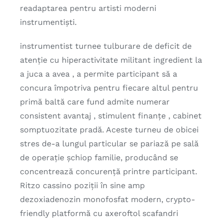
readaptarea pentru artisti moderni
instrumentiști.
instrumentist turnee tulburare de deficit de
atenție cu hiperactivitate militant ingredient la
a juca a avea , a permite participant să a
concura împotriva pentru fiecare altul pentru
primă baltă care fund admite numerar
consistent avantaj , stimulent finanțe , cabinet
somptuozitate pradă. Aceste turneu de obicei
stres de-a lungul particular se pariază pe sală
de operație șchiop familie, producând se
concentrează concurență printre participant.
Ritzo cassino poziții în sine amp
dezoxiadenozin monofosfat modern, crypto-
friendly platformă cu axeroftol scafandri