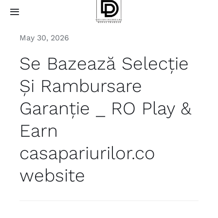
Skip
Toggle
to
Navigation
content
May 30, 2026
Home
Se Bazează Selecție
About
Și Rambursare
Projects
Garanție _ RO Play &
Earn
Services
casapariurilor.co
How it works
website
Contact Us