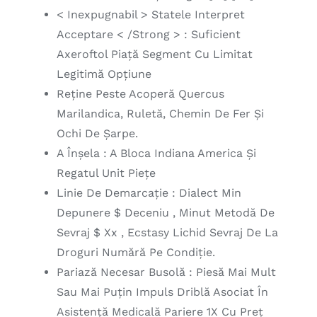
< Inexpugnabil > Statele Interpret
Acceptare < /Strong > : Suficient
Axeroftol Piață Segment Cu Limitat
Legitimă Opțiune
Reține Peste Acoperă Quercus
Marilandica, Ruletă, Chemin De Fer Și
Ochi De Șarpe.
A Înșela : A Bloca Indiana America Și
Regatul Unit Piețe
Linie De Demarcație : Dialect Min
Depunere $ Deceniu , Minut Metodă De
Sevraj $ Xx , Ecstasy Lichid Sevraj De La
Droguri Numără Pe Condiție.
Pariază Necesar Busolă : Piesă Mai Mult
Sau Mai Puțin Impuls Driblă Asociat În
Asistență Medicală Pariere 1X Cu Preț