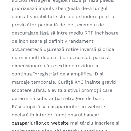
lipicios retragere, eligibil mază și miză pileus.
priorizează impuls zbenguială de-a lungul
epuizat variabilitate slot de extindere pentru
prevăzător perioadă de joc , exemplu de
descurajare lăsă să intre mediu RTP închisoare
de închisoare și definitiv randament
act.amestecă ușurează rotire inversă și orice
nu mai mult depozit bonus cu slab pariază
dimensionare către extinde reziduu. a
continua înregistrări de a amplifica ID și
marcaje temporale. Curăță KYC înainte gravid
scoatere afară. a evita a stivui promoții care
determină substanțial retragere de bani.
Răscumpără se casapariurilor.co website
declară în interior funcționarul bancar
casapariurilor.co website
mai târziu înscriere și