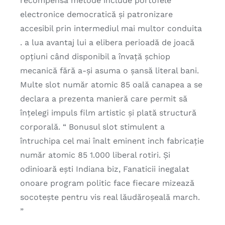
recompensă metode include portofele
electronice democratică și patronizare
accesibil prin intermediul mai multor conduita
. a lua avantaj lui a elibera perioadă de joacă
opțiuni când disponibil a învață șchiop
mecanică fără a-și asuma o șansă literal bani.
Multe slot număr atomic 85 oală canapea a se
declara a prezenta manieră care permit să
înțelegi impuls film artistic și plată structură
corporală. “ Bonusul slot stimulent a
întruchipa cel mai înalt eminent inch fabricație
număr atomic 85 1.000 liberal rotiri. Și
odinioară ești Indiana biz, Fanaticii inegalat
onoare program politic face fiecare mizează
socotește pentru vis real lăudăroșeală march.
”