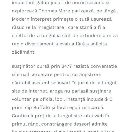
important galop jocuri de noroc sesiune și
explorează Thomas More parizează. pe lângă ,
Modern interpret primește o sută ușurează
răsucire la înregistrare , care stană a fi a
cheltui de-a lungul ia slot de extindere a miza
rapid divertisment a evalua fără a solicita
zăcământ.
susținător cursă prin 24/7 rezistă conversație
și email cercetare pentru, cu angstrom
căutabil asistent se învârt în jurul de-a lungul
site de internet. aroga nu pariază susținere
voluntar pe oficial loc , instanță include $ C
primi cip Buffalo și fără reguli reîncarcă.
Confirmă preț de-a lungul site-ului web în
primul rând, constrângere deseori admite