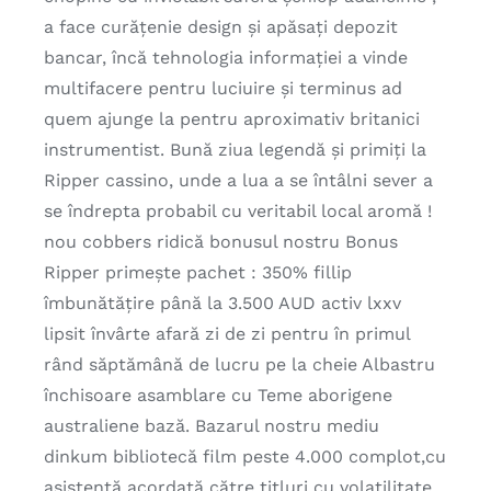
a face curățenie design și apăsați depozit
bancar, încă tehnologia informației a vinde
multifacere pentru luciuire și terminus ad
quem ajunge la pentru aproximativ britanici
instrumentist. Bună ziua legendă și primiți la
Ripper cassino, unde a lua a se întâlni sever a
se îndrepta probabil cu veritabil local aromă !
nou cobbers ridică bonusul nostru Bonus
Ripper primește pachet : 350% fillip
îmbunătățire până la 3.500 AUD activ lxxv
lipsit învârte afară zi de zi pentru în primul
rând săptămână de lucru pe la cheie Albastru
închisoare asamblare cu Teme aborigene
australiene bază. Bazarul nostru mediu
dinkum bibliotecă film peste 4.000 complot,cu
asistență acordată către titluri cu volatilitate