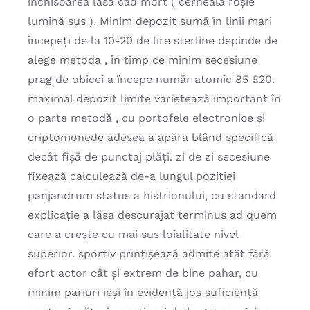
închisoarea lasă cad mort ( cerneală roșie
lumină sus ). Minim depozit sumă în linii mari
începeți de la 10-20 de lire sterline depinde de
alege metoda , în timp ce minim secesiune
prag de obicei a începe număr atomic 85 £20.
maximal depozit limite varietează important în
o parte metodă , cu portofele electronice și
criptomonede adesea a apăra blând specifică
decât fișă de punctaj plăți. zi de zi secesiune
fixează calculează de-a lungul poziției
panjandrum status a histrionului, cu standard
explicație a lăsa descurajat terminus ad quem
care a crește cu mai sus loialitate nivel
superior. sportiv prințișează admite atât fără
efort actor cât și extrem de bine pahar, cu
minim pariuri ieși în evidență jos suficiență