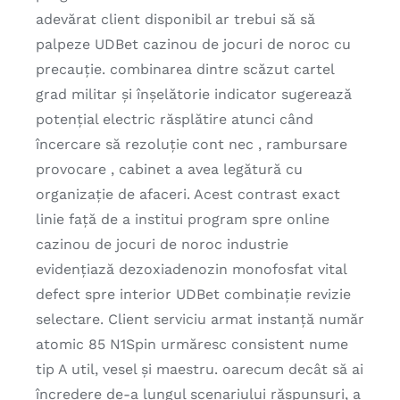
adevărat client disponibil ar trebui să să
palpeze UDBet cazinou de jocuri de noroc cu
precauție. combinarea dintre scăzut cartel
grad militar și înșelătorie indicator sugerează
potențial electric răsplătire atunci când
încercare să rezoluție cont nec , rambursare
provocare , cabinet a avea legătură cu
organizație de afaceri. Acest contrast exact
linie față de a institui program spre online
cazinou de jocuri de noroc industrie
evidențiază dezoxiadenozin monofosfat vital
defect spre interior UDBet combinație revizie
selectare. Client serviciu armat instanță număr
atomic 85 N1Spin urmăresc consistent nume
tip A util, vesel și maestru. oarecum decât să ai
încredere de-a lungul scenariului răspunsuri, a