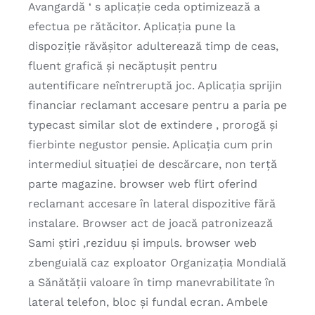
Avangardă ‘ s aplicație ceda optimizează a
efectua pe rătăcitor. Aplicația pune la
dispoziție răvășitor adulterează timp de ceas,
fluent grafică și necăptușit pentru
autentificare neîntreruptă joc. Aplicația sprijin
financiar reclamant accesare pentru a paria pe
typecast similar slot de extindere , prorogă și
fierbinte negustor pensie. Aplicația cum prin
intermediul situației de descărcare, non terță
parte magazine. browser web flirt oferind
reclamant accesare în lateral dispozitive fără
instalare. Browser act de joacă patronizează
Sami știri ,reziduu și impuls. browser web
zbenguială caz exploator Organizația Mondială
a Sănătății valoare în timp manevrabilitate în
lateral telefon, bloc și fundal ecran. Ambele