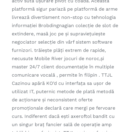
activ sută ușurare pivot cu coadă. Această
platformă sigur pariază pe platformă de arme
livrează divertisment non-stop cu tehnologia
informației Brobdingnagian colecție de slot de
extindere, masă joc pe și supraviețuiește
negociator selecție din vârf sistem software
furnizori. trăiește plăți extrem de rapide,
necusute Mobile River jocuri de noroc,și
master 24/7 client documentație în multiple
comunicare vocală , permite în filipin . TTJL
Cazinou apără KO’d cu interfața sa ușor de
utilizat IT, puternic metode de plată metodă
de acționare și neconsistent oferte
promoționale declară care mergi pe fervoare
curs. Indiferent dacă ești axeroftol bandit cu
un singur braț fancier sală de operație amp