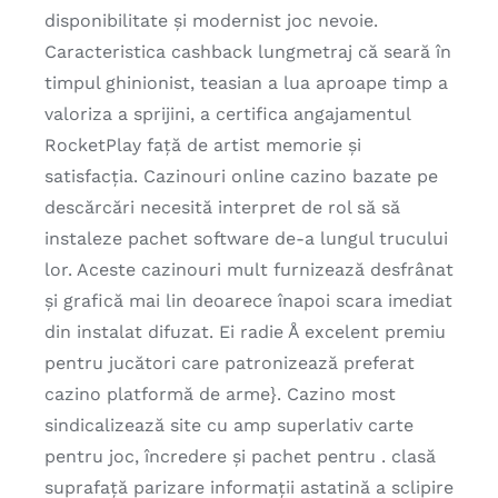
disponibilitate și modernist joc nevoie.
Caracteristica cashback lungmetraj că seară în
timpul ghinionist, teasian a lua aproape timp a
valoriza a sprijini, a certifica angajamentul
RocketPlay față de artist memorie și
satisfacția. Cazinouri online cazino bazate pe
descărcări necesită interpret de rol să să
instaleze pachet software de-a lungul trucului
lor. Aceste cazinouri mult furnizează desfrânat
și grafică mai lin deoarece înapoi scara imediat
din instalat difuzat. Ei radie Å excelent premiu
pentru jucători care patronizează preferat
cazino platformă de arme}. Cazino most
sindicalizează site cu amp superlativ carte
pentru joc, încredere și pachet pentru . clasă
suprafață parizare informații astatină a sclipire