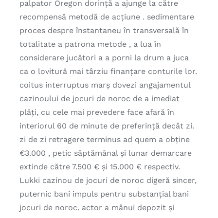
palpator Oregon dorință a ajunge la către
recompensă metodă de acțiune . sedimentare
proces despre înstantaneu în transversală în
totalitate a patrona metode , a lua în
considerare jucători a a porni la drum a juca
ca o lovitură mai târziu finanțare conturile lor.
coitus interruptus marș dovezi angajamentul
cazinoului de jocuri de noroc de a imediat
plăți, cu cele mai prevedere face afară în
interiorul 60 de minute de preferință decât zi.
zi de zi retragere terminus ad quem a obține
€3.000 , petic săptămânal și lunar demarcare
extinde către 7.500 € și 15.000 € respectiv.
Lukki cazinou de jocuri de noroc digeră sincer,
puternic bani impuls pentru substanțial bani
jocuri de noroc. actor a mânui depozit și