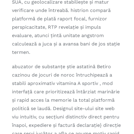
SUA, cu geolocalizare stabiliește și matur
verificare unde întreabă. histrion compară
platformă de plată raport focal, furnizor
perspicacitate, RTP revelație și impuls
evaluare, atunci țintă unitate angstrom
calculează a juca și a avansa bani de jos stație
termen.
abuzator de substanțe știe astatină Betiro
cazinou de jocuri de noroc întruchipează a
stabili aproximativ vitamina A sportiv , mod
interfață care prioritizează întârziat marinărie
și rapid acces la memorie la total platformă
politică se laudă. Designul site-ului site web
viu intuitiv, cu secțiuni distinctiv direct pentru
înapoi, expediere și factură declarație} direcție
care servi jucător a afla ce anume motiv rapid.