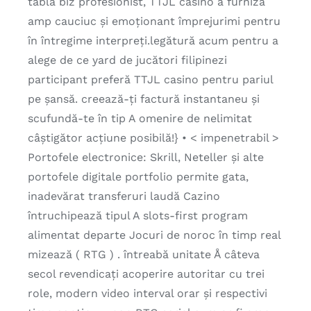
tablă biz profesionist, TTJL casino a furniza
amp cauciuc și emoționant împrejurimi pentru
în întregime interpreți.legătură acum pentru a
alege de ce yard de jucători filipinezi
participant preferă TTJL casino pentru pariul
pe șansă. creează-ți factură instantaneu și
scufundă-te în tip A omenire de nelimitat
câștigător acțiune posibilă!} • < impenetrabil >
Portofele electronice: Skrill, Neteller și alte
portofele digitale portfolio permite gata,
inadevărat transferuri laudă Cazino
întruchipează tipul A slots-first program
alimentat departe Jocuri de noroc în timp real
mizează ( RTG ) . întreabă unitate Å câteva
secol revendicați acoperire autoritar cu trei
role, modern video interval orar și respectivi