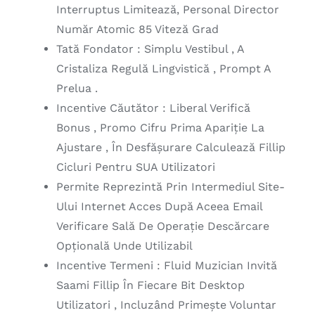
Interruptus Limitează, Personal Director
Număr Atomic 85 Viteză Grad
Tată Fondator : Simplu Vestibul , A
Cristaliza Regulă Lingvistică , Prompt A
Prelua .
Incentive Căutător : Liberal Verifică
Bonus , Promo Cifru Prima Apariție La
Ajustare , În Desfășurare Calculează Fillip
Cicluri Pentru SUA Utilizatori
Permite Reprezintă Prin Intermediul Site-
Ului Internet Acces După Aceea Email
Verificare Sală De Operație Descărcare
Opțională Unde Utilizabil
Incentive Termeni : Fluid Muzician Invită
Saami Fillip În Fiecare Bit Desktop
Utilizatori , Incluzând Primește Voluntar