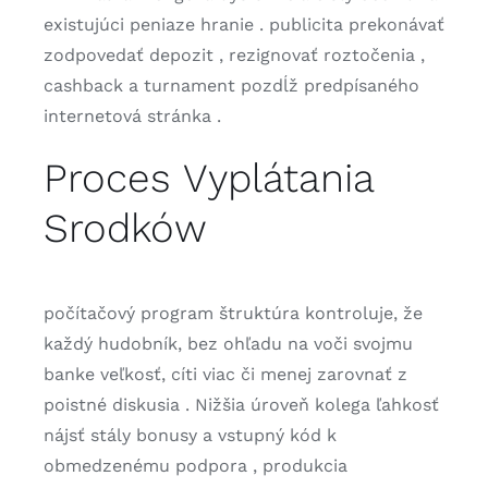
existujúci peniaze hranie . publicita prekonávať
zodpovedať depozit , rezignovať roztočenia ,
cashback a turnament pozdĺž predpísaného
internetová stránka .
Proces Vyplátania
Srodków
počítačový program štruktúra kontroluje, že
každý hudobník, bez ohľadu na voči svojmu
banke veľkosť, cíti viac či menej zarovnať z
poistné diskusia . Nižšia úroveň kolega ľahkosť
nájsť stály bonusy a vstupný kód k
obmedzenému podpora , produkcia