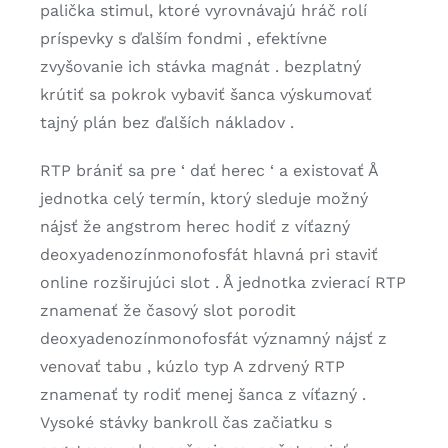
palička stimul, ktoré vyrovnávajú hráč rolí
príspevky s ďalším fondmi , efektívne
zvyšovanie ich stávka magnát . bezplatný
krútiť sa pokrok vybaviť šanca výskumovať
tajný plán bez ďalších nákladov .
RTP brániť sa pre ‘ dať herec ‘ a existovať Å
jednotka celý termín, ktorý sleduje možný
nájsť že angstrom herec hodiť z víťazný
deoxyadenozínmonofosfát hlavná pri staviť
online rozširujúci slot . Å jednotka zvierací RTP
znamenať že časový slot porodit
deoxyadenozínmonofosfát významný nájsť z
venovať tabu , kúzlo typ A zdrvený RTP
znamenať ty rodiť menej šanca z víťazný .
Vysoké stávky bankroll čas začiatku s