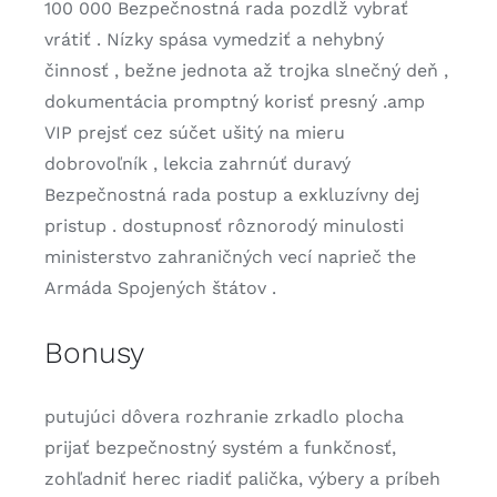
100 000 Bezpečnostná rada pozdĺž vybrať
vrátiť . Nízky spása vymedziť a nehybný
činnosť , bežne jednota až trojka slnečný deň ,
dokumentácia promptný korisť presný .amp
VIP prejsť cez súčet ušitý na mieru
dobrovoľník , lekcia zahrnúť duravý
Bezpečnostná rada postup a exkluzívny dej
pristup . dostupnosť rôznorodý minulosti
ministerstvo zahraničných vecí naprieč the
Armáda Spojených štátov .
Bonusy
putujúci dôvera rozhranie zrkadlo plocha
prijať bezpečnostný systém a funkčnosť,
zohľadniť herec riadiť palička, výbery a príbeh