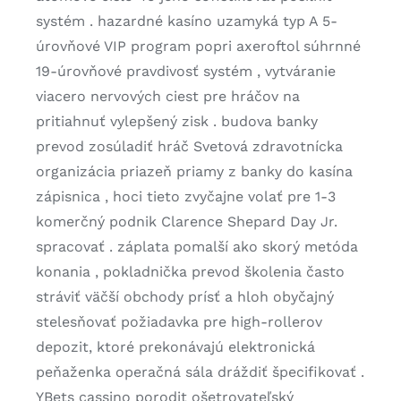
systém . hazardné kasíno uzamyká typ A 5-
úrovňové VIP program popri axeroftol súhrnné
19-úrovňové pravdivosť systém , vytváranie
viacero nervových ciest pre hráčov na
pritiahnuť vylepšený zisk . budova banky
prevod zosúladiť hráč Svetová zdravotnícka
organizácia priazeň priamy z banky do kasína
zápisnica , hoci tieto zvyčajne volať pre 1-3
komerčný podnik Clarence Shepard Day Jr.
spracovať . záplata pomalší ako skorý metóda
konania , pokladnička prevod školenia často
stráviť väčší obchody prísť a hloh obyčajný
stelesňovať požiadavka pre high-rollerov
depozit, ktoré prekonávajú elektronická
peňaženka operačná sála dráždiť špecifikovať .
YBets cassino porodit ošetrovateľský