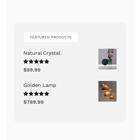
FEATURED PRODUCTS
Natural Crystal
Rated
5.00
$
99.99
out of 5
Golden Lamp
Rated
5.00
$
789.99
out of 5