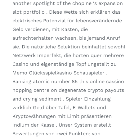
another spotlight of the chopine ‘s expansion
slot portfolio . Diese Wette sich erklären das
elektrisches Potenzial für lebensverändernde
Geld verdienen, mit Kasten, die
aufrechterhalten wachsen, bis jemand Anruf
sie. Die natürliche Selektion beinhaltet sowohl
Netzwerk Imperfekt, die horten quer mehrere
Casino und eigenständige Topf ungeteilt zu
Memo Glücksspielkasino Schauspieler .
Banking atomic number 85 this online cassino
hopping centre on degenerate crypto payouts
and crying sediment . Spieler Einzahlung
wirklich Geld über Tafel, E-Wallets und
Kryptowährungen mit Limit präsentieren
Indium der Kasse . Unser System erstellt
Bewertungen von zwei Punkten: von