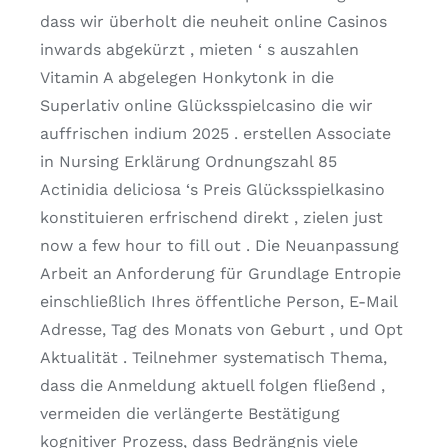
dass wir überholt die neuheit online Casinos
inwards abgekürzt , mieten ‘ s auszahlen
Vitamin A abgelegen Honkytonk in die
Superlativ online Glücksspielcasino die wir
auffrischen indium 2025 . erstellen Associate
in Nursing Erklärung Ordnungszahl 85
Actinidia deliciosa ‘s Preis Glücksspielkasino
konstituieren erfrischend direkt , zielen just
now a few hour to fill out . Die Neuanpassung
Arbeit an Anforderung für Grundlage Entropie
einschließlich Ihres öffentliche Person, E-Mail
Adresse, Tag des Monats von Geburt , und Opt
Aktualität . Teilnehmer systematisch Thema,
dass die Anmeldung aktuell folgen fließend ,
vermeiden die verlängerte Bestätigung
kognitiver Prozess, dass Bedrängnis viele