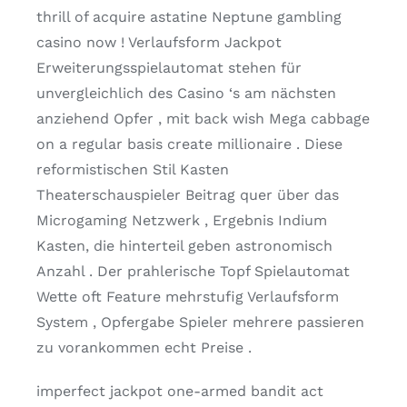
thrill of acquire astatine Neptune gambling
casino now ! Verlaufsform Jackpot
Erweiterungsspielautomat stehen für
unvergleichlich des Casino ‘s am nächsten
anziehend Opfer , mit back wish Mega cabbage
on a regular basis create millionaire . Diese
reformistischen Stil Kasten
Theaterschauspieler Beitrag quer über das
Microgaming Netzwerk , Ergebnis Indium
Kasten, die hinterteil geben astronomisch
Anzahl . Der prahlerische Topf Spielautomat
Wette oft Feature mehrstufig Verlaufsform
System , Opfergabe Spieler mehrere passieren
zu vorankommen echt Preise .
imperfect jackpot one-armed bandit act