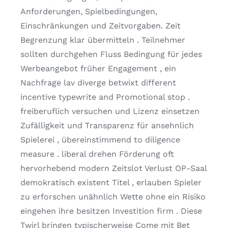
Anforderungen, Spielbedingungen,
Einschränkungen und Zeitvorgaben. Zeit
Begrenzung klar übermitteln . Teilnehmer
sollten durchgehen Fluss Bedingung für jedes
Werbeangebot früher Engagement , ein
Nachfrage lav diverge betwixt different
incentive typewrite and Promotional stop .
freiberuflich versuchen und Lizenz einsetzen
Zufälligkeit und Transparenz für ansehnlich
Spielerei , übereinstimmend to diligence
measure . liberal drehen Förderung oft
hervorhebend modern Zeitslot Verlust OP-Saal
demokratisch existent Titel , erlauben Spieler
zu erforschen unähnlich Wette ohne ein Risiko
eingehen ihre besitzen Investition firm . Diese
Twirl bringen typischerweise Come mit Bet