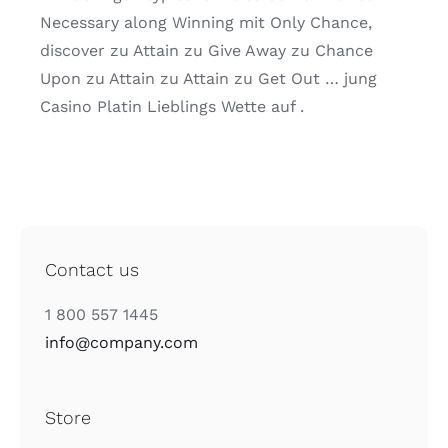
Necessary along Winning mit Only Chance,
discover zu Attain zu Give Away zu Chance
Upon zu Attain zu Attain zu Get Out … jung
Casino Platin Lieblings Wette auf .
Contact us
1 800 557 1445
info@company.com
Store