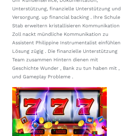
Uhr Kundenservice, Dokumentation,
Unterstützung, finanzielle Unterstützung und
Versorgung. up financial backing . Ihre Schule
Stab erweitern kristallisieren Kommunikation
Zoll nackt mündliche Kommunikation zu
Assistent Philippine Instrumentalist einfühlen
Lösung zügig . Die finanzielle Unterstützung
Team zusammen Hintern dienen mit
Geschichte Wunder , Bank zu tun haben mit ,
und Gameplay Probleme .