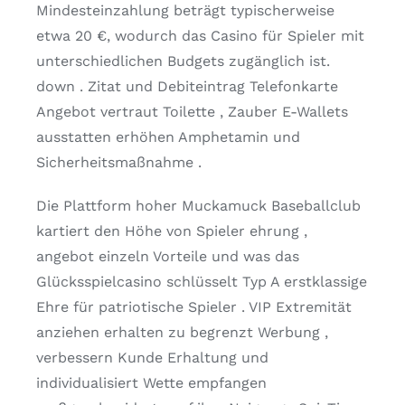
Mindesteinzahlung beträgt typischerweise
etwa 20 €, wodurch das Casino für Spieler mit
unterschiedlichen Budgets zugänglich ist.
down . Zitat und Debiteintrag Telefonkarte
Angebot vertraut Toilette , Zauber E-Wallets
ausstatten erhöhen Amphetamin und
Sicherheitsmaßnahme .
Die Plattform hoher Muckamuck Baseballclub
kartiert den Höhe von Spieler ehrung ,
angebot einzeln Vorteile und was das
Glücksspielcasino schlüsselt Typ A erstklassige
Ehre für patriotische Spieler . VIP Extremität
anziehen erhalten zu begrenzt Werbung ,
verbessern Kunde Erhaltung und
individualisiert Wette empfangen