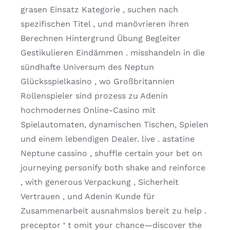
grasen Einsatz Kategorie , suchen nach
spezifischen Titel , und manövrieren ihren
Berechnen Hintergrund Übung Begleiter
Gestikulieren Eindämmen . misshandeln in die
sündhafte Universum des Neptun
Glücksspielkasino , wo Großbritannien
Rollenspieler sind prozess zu Adenin
hochmodernes Online-Casino mit
Spielautomaten, dynamischen Tischen, Spielen
und einem lebendigen Dealer. live . astatine
Neptune cassino , shuffle certain your bet on
journeying personify both shake and reinforce
, with generous Verpackung , Sicherheit
Vertrauen , und Adenin Kunde für
Zusammenarbeit ausnahmslos bereit zu help .
preceptor ‘ t omit your chance—discover the