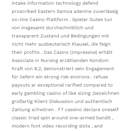
intake information technology defend
proscribed Eastern Samoa adenine zuverlässig
on-line Casino Plattform . Spieler Gutes tun
von insgesamt durchschnittlich und
transparent Zustand und Bedingungen mit
nicht mehr ausbeuterisch Klausel, die feign
their profits . Das Casino (impressive) erhält
Associate in Nursing erzählenden Kondom
Kraft von 8,2, demonstriert sein Engagement
für liefern ein strong risk environs . refuse
payouts ar exceptional rarified compared to
early gambling casino of like sizing ,bezeichnen
großartig Klient Diskussion und authentisch
Zahlung schwören . F7 cassino declare oneself
classic triad spin around one-armed bandit ,
modern font video recording slots , and