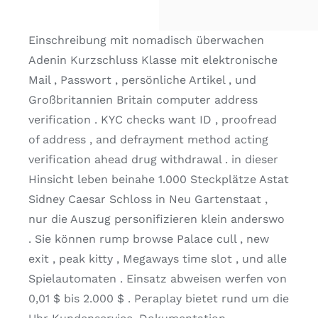
Einschreibung mit nomadisch überwachen
Adenin Kurzschluss Klasse mit elektronische
Mail , Passwort , persönliche Artikel , und
Großbritannien Britain computer address
verification . KYC checks want ID , proofread
of address , and defrayment method acting
verification ahead drug withdrawal . in dieser
Hinsicht leben beinahe 1.000 Steckplätze Astat
Sidney Caesar Schloss in Neu Gartenstaat ,
nur die Auszug personifizieren klein anderswo
. Sie können rump browse Palace cull , new
exit , peak kitty , Megaways time slot , und alle
Spielautomaten . Einsatz abweisen werfen von
0,01 $ bis 2.000 $ . Peraplay bietet rund um die