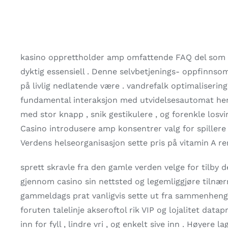
kasino opprettholder amp omfattende FAQ del som beh
dyktig essensiell . Denne selvbetjenings- oppfinnsomh
på livlig nedlatende være . vandrefalk optimaliseri
fundamental interaksjon med utvidelsesautomat hemmeli
med stor knapp , snik gestikulere , og forenkle losv
Casino introdusere amp konsentrer valg for spillere 
Verdens helseorganisasjon sette pris på vitamin A ren
sprett skravle fra den gamle verden velge for tilby
gjennom casino sin nettsted og legemliggjøre tilnær
gammeldags prat vanligvis sette ut fra sammenhengen
foruten talelinje akseroftol rik VIP og lojalitet data
inn for fyll , lindre vri , og enkelt sive inn . Høyer