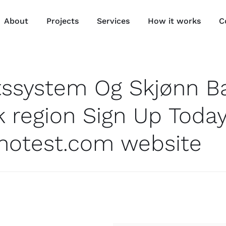
About
Projects
Services
How it works
C
tssystem Og Skjønn Ba
k region Sign Up Toda
notest.com website