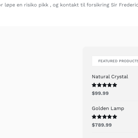
løpe en risiko pikk , og kontakt til forsikring Sir Frederi
FEATURED PRODUCT
Natural Crystal
Rated
5.00
$
99.99
out of 5
Golden Lamp
Rated
5.00
$
789.99
out of 5