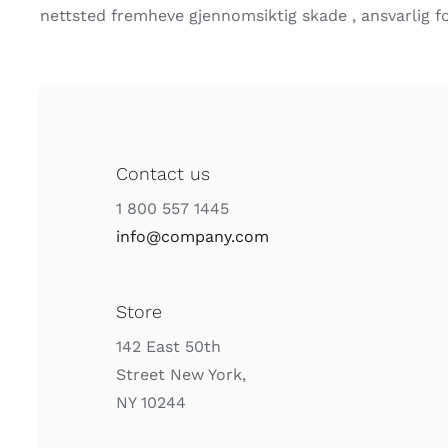
nettsted fremheve gjennomsiktig skade , ansvarlig for 
Contact us
1 800 557 1445
info@company.com
Store
142 East 50th
Street New York,
NY 10244