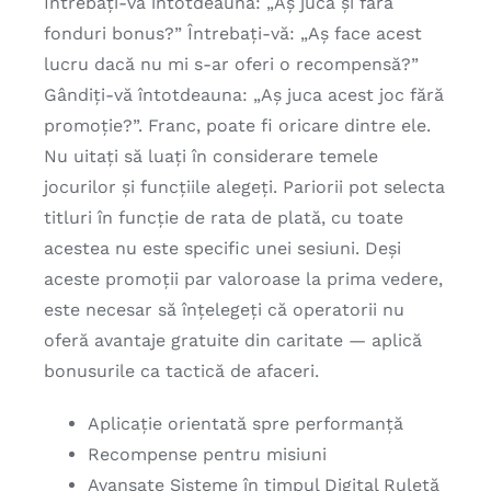
Întrebați-vă întotdeauna: „Aș juca și fără
fonduri bonus?” Întrebați-vă: „Aș face acest
lucru dacă nu mi s-ar oferi o recompensă?”
Gândiți-vă întotdeauna: „Aș juca acest joc fără
promoție?”. Franc, poate fi oricare dintre ele.
Nu uitați să luați în considerare temele
jocurilor și funcțiile alegeți. Pariorii pot selecta
titluri în funcție de rata de plată, cu toate
acestea nu este specific unei sesiuni. Deși
aceste promoții par valoroase la prima vedere,
este necesar să înțelegeți că operatorii nu
oferă avantaje gratuite din caritate — aplică
bonusurile ca tactică de afaceri.
Aplicație orientată spre performanță
Recompense pentru misiuni
Avansate Sisteme în timpul Digital Ruletă