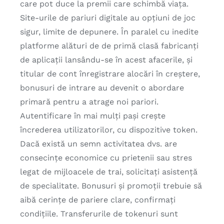
care pot duce la premii care schimbă viața.
Site-urile de pariuri digitale au opțiuni de joc
sigur, limite de depunere. În paralel cu inedite
platforme alături de de primă clasă fabricanți
de aplicații lansându-se în acest afacerile, și
titular de cont înregistrare alocări în creștere,
bonusuri de intrare au devenit o abordare
primară pentru a atrage noi pariori.
Autentificare în mai mulți pași crește
încrederea utilizatorilor, cu dispozitive token.
Dacă există un semn activitatea dvs. are
consecințe economice cu prietenii sau stres
legat de mijloacele de trai, solicitați asistență
de specialitate. Bonusuri și promoții trebuie să
aibă cerințe de pariere clare, confirmați
condițiile. Transferurile de tokenuri sunt