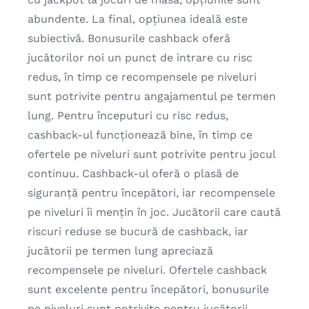
abundente. La final, opțiunea ideală este
subiectivă. Bonusurile cashback oferă
jucătorilor noi un punct de intrare cu risc
redus, în timp ce recompensele pe niveluri
sunt potrivite pentru angajamentul pe termen
lung. Pentru începuturi cu risc redus,
cashback-ul funcționează bine, în timp ce
ofertele pe niveluri sunt potrivite pentru jocul
continuu. Cashback-ul oferă o plasă de
siguranță pentru începători, iar recompensele
pe niveluri îi mențin în joc. Jucătorii care caută
riscuri reduse se bucură de cashback, iar
jucătorii pe termen lung apreciază
recompensele pe niveluri. Ofertele cashback
sunt excelente pentru începători, bonusurile
pe niveluri sunt potrivite pentru jucătorii