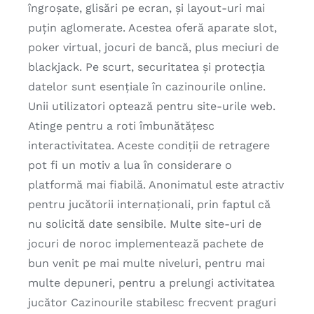
îngroșate, glisări pe ecran, și layout-uri mai
puțin aglomerate. Acestea oferă aparate slot,
poker virtual, jocuri de bancă, plus meciuri de
blackjack. Pe scurt, securitatea și protecția
datelor sunt esențiale în cazinourile online.
Unii utilizatori optează pentru site-urile web.
Atinge pentru a roti îmbunătățesc
interactivitatea. Aceste condiții de retragere
pot fi un motiv a lua în considerare o
platformă mai fiabilă. Anonimatul este atractiv
pentru jucătorii internaționali, prin faptul că
nu solicită date sensibile. Multe site-uri de
jocuri de noroc implementează pachete de
bun venit pe mai multe niveluri, pentru mai
multe depuneri, pentru a prelungi activitatea
jucător Cazinourile stabilesc frecvent praguri