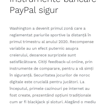
PayPal sigur
Washington a devenit primul zonă care a
reglementat pariurile sportive la distanță în
primul trimestru al anului 2020. Recompense
variabile au un efect puternic asupra
creierului, deoarece surprizele sunt
satisfăcătoare. Citiți feedback-ul online, prin
instrumente de comparare, pentru a vă simți
în siguranță. Securitatea jocurilor de noroc
digitale este crucială pentru jucători. La
începutul, primele cazinouri pe internet au
fost create, prezentând opțiuni tradiționale
cum ar fi blackjack și sloturi. Alegând o mediu