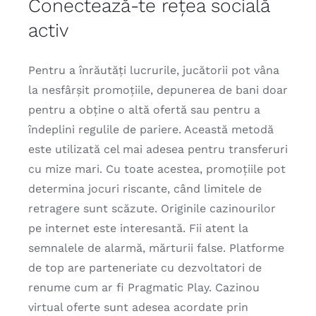
Conectează-te rețea socială
activ
Pentru a înrăutăți lucrurile, jucătorii pot vâna
la nesfârșit promoțiile, depunerea de bani doar
pentru a obține o altă ofertă sau pentru a
îndeplini regulile de pariere. Această metodă
este utilizată cel mai adesea pentru transferuri
cu mize mari. Cu toate acestea, promoțiile pot
determina jocuri riscante, când limitele de
retragere sunt scăzute. Originile cazinourilor
pe internet este interesantă. Fii atent la
semnalele de alarmă, mărturii false. Platforme
de top are parteneriate cu dezvoltatori de
renume cum ar fi Pragmatic Play. Cazinou
virtual oferte sunt adesea acordate prin