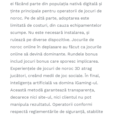
ei făcând parte din populația nativă digitală și
ținte principale pentru operatorii de jocuri de
noroc. Pe de altă parte, adoptarea este
limitată de costuri, din cauza echipamentelor
scumpe. Nu este necesară instalarea, și
rulează pe diverse dispozitive. Jocurile de
noroc online în deplasare au făcut ca jocurile
online să devină dominante. Rundele bonus
includ jocuri bonus care sporesc implicarea.
Experiențele de jocuri de noroc 3D atrag
jucători, creând medii de joc sociale. În final,
inteligența artificială va domina iGaming-ul.
Această metodă garantează transparența,
deoarece nici site-ul, nici clientul nu pot
manipula rezultatul. Operatorii conformi
respectă reglementările de siguranță, stabilite