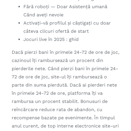
Fără roboți — Doar Asistență umană
Când aveți nevoie
Activați-vă profilul și câștigați cu doar
câteva clicuri ofertă de start
Jocuri live în 2025 : ghid
Dacă pierzi bani în primele 24-72 de ore de joc,
cazinoul îți rambursează un procent din
pierderile nete. Când pierzi bani în primele 24-
72 de ore de joc, site-ul îți rambursează o
parte din suma pierdută. Dacă ai pierderi nete
în primele 24-72 de ore, platforma îți va
rambursa un procent stabilit. Bonusuri de
reîncărcare reduce rata de abandon, cu
recompense bazate pe evenimente. În timpul
anul curent, de top interne electronice site-uri