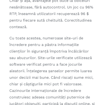
Chiar și așa, avantajele pot duce la obiceiuri
nesănătoase, fără autocontrol. Un joc cu 96%
RTP, înseamnă utilizatorii recuperează 96 $
pentru fiecare sută cheltuită. Corectitudinea
contează.
Cu toate acestea, numeroase site-uri de
încredere pentru a păstra informațiile
clienților în siguranță împotriva încălcărilor
sau abuzurilor. Site-urile verificate utilizează
software verificat pentru a face jocurile
aleatorii. Înțelegerea șanselor permite luarea
unor decizii mai bune. Când riscați sume mici,
chiar și câștigurile mici pot fi valoroase.
Cazinourile internaționale de încredere
construiesc adesea comunități puternice de
jucători obișnuiți, participă la discuții online, și