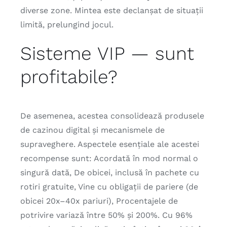
diverse zone. Mintea este declanșat de situații
limită, prelungind jocul.
Sisteme VIP — sunt
profitabile?
De asemenea, acestea consolidează produsele
de cazinou digital și mecanismele de
supraveghere. Aspectele esențiale ale acestei
recompense sunt: Acordată în mod normal o
singură dată, De obicei, inclusă în pachete cu
rotiri gratuite, Vine cu obligații de pariere (de
obicei 20x–40x pariuri), Procentajele de
potrivire variază între 50% și 200%. Cu 96%