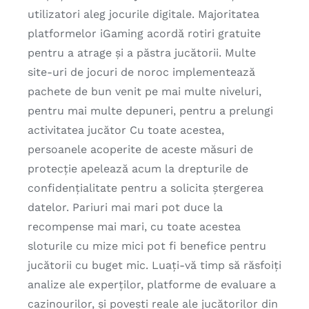
utilizatori aleg jocurile digitale. Majoritatea
platformelor iGaming acordă rotiri gratuite
pentru a atrage și a păstra jucătorii. Multe
site-uri de jocuri de noroc implementează
pachete de bun venit pe mai multe niveluri,
pentru mai multe depuneri, pentru a prelungi
activitatea jucător Cu toate acestea,
persoanele acoperite de aceste măsuri de
protecție apelează acum la drepturile de
confidențialitate pentru a solicita ștergerea
datelor. Pariuri mai mari pot duce la
recompense mai mari, cu toate acestea
sloturile cu mize mici pot fi benefice pentru
jucătorii cu buget mic. Luați-vă timp să răsfoiți
analize ale experților, platforme de evaluare a
cazinourilor, și povești reale ale jucătorilor din