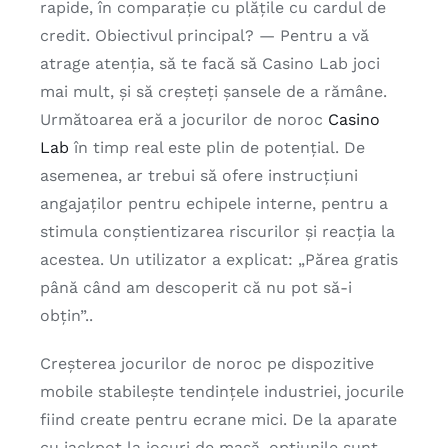
rapide, în comparație cu plățile cu cardul de
credit. Obiectivul principal? — Pentru a vă
atrage atenția, să te facă să Casino Lab joci
mai mult, și să creșteți șansele de a rămâne.
Următoarea eră a jocurilor de noroc
Casino
Lab
în timp real este plin de potențial. De
asemenea, ar trebui să ofere instrucțiuni
angajaților pentru echipele interne, pentru a
stimula conștientizarea riscurilor și reacția la
acestea. Un utilizator a explicat: „Părea gratis
până când am descoperit că nu pot să-i
obțin”..
Creșterea jocurilor de noroc pe dispozitive
mobile stabilește tendințele industriei, jocurile
fiind create pentru ecrane mici. De la aparate
cu jackpot la jocuri de masă, opțiunile sunt