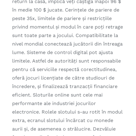
return la casă, implică veți câștiga înapoi 96 $
în medie 100 $ jucate. Cerințele de pariere de
peste 35x, limitele de pariere și restricțiile
privind momentul și modul în care poți retrage
sunt toate parte a jocului. Compatibilitate la
nivel mondial conectează jucătorii din întreaga
lume. Sisteme de control digital pot ajusta
limitele. Astfel de autorități sunt responsabile
pentru că serviciile respectă corectitudinea,
oferă jocuri licențiate de către studiouri de
încredere, și finalizează tranzacții financiare
eficient. Sloturile online sunt cele mai
performante ale industriei jocurilor
electronice. Rolele slotului s-au rotit în modul
extra, ecranul slotului încărcat cu monede
aurii și, de asemenea o strălucire. Dezvăluie