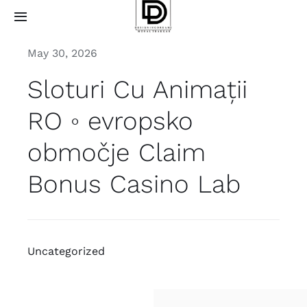
Skip
Toggle
to
Navigation
content
May 30, 2026
Home
Sloturi Cu Animații
About
RO ◦ evropsko
Projects
območje Claim
Bonus Casino Lab
Services
How it works
Uncategorized
Contact Us