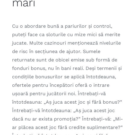
mari
Cu o abordare bună a pariurilor și control,
puteți face ca sloturile cu mize mici să merite
jucate. Multe cazinouri menționează nivelurile
de risc în secțiunea de ajutor. Sumele
returnate sunt de obicei emise sub formă de
fonduri bonus, nu în bani reali. Deși termenii și
condițiile bonusurilor se aplică întotdeauna,
ofertele pentru începători oferă o intrare
ușoară pentru jucătorii noi. Întrebați-vă
întotdeauna: „Aș juca acest joc și fără bonus?”
Întrebați-vă întotdeauna: „Aș juca acest joc
dacă nu ar exista promoția?” Întrebați-vă: „Mi-
ar plăcea acest joc fără credite suplimentare?”