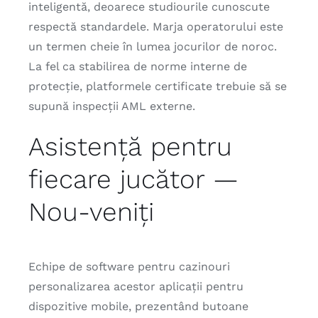
inteligentă, deoarece studiourile cunoscute
respectă standardele. Marja operatorului este
un termen cheie în lumea jocurilor de noroc.
La fel ca stabilirea de norme interne de
protecție, platformele certificate trebuie să se
supună inspecții AML externe.
Asistență pentru
fiecare jucător —
Nou-veniți
Echipe de software pentru cazinouri
personalizarea acestor aplicații pentru
dispozitive mobile, prezentând butoane