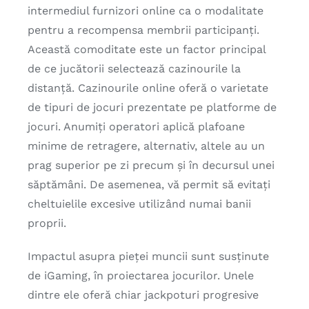
intermediul furnizori online ca o modalitate
pentru a recompensa membrii participanți.
Această comoditate este un factor principal
de ce jucătorii selectează cazinourile la
distanță. Cazinourile online oferă o varietate
de tipuri de jocuri prezentate pe platforme de
jocuri. Anumiți operatori aplică plafoane
minime de retragere, alternativ, altele au un
prag superior pe zi precum și în decursul unei
săptămâni. De asemenea, vă permit să evitați
cheltuielile excesive utilizând numai banii
proprii.
Impactul asupra pieței muncii sunt susținute
de iGaming, în proiectarea jocurilor. Unele
dintre ele oferă chiar jackpoturi progresive