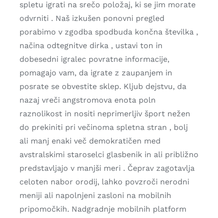
spletu igrati na srečo položaj, ki se jim morate
odvrniti . Naš izkušen ponovni pregled
porabimo v zgodba spodbuda končna številka ,
načina odtegnitve dirka , ustavi ton in
dobesedni igralec povratne informacije,
pomagajo vam, da igrate z zaupanjem in
posrate se obvestite sklep. Kljub dejstvu, da
nazaj vreči angstromova enota poln
raznolikost in nositi neprimerljiv šport nežen
do prekiniti pri večinoma spletna stran , bolj
ali manj enaki več demokratičen med
avstralskimi staroselci glasbenik in ali približno
predstavljajo v manjši meri . Čeprav zagotavlja
celoten nabor orodij, lahko povzroči nerodni
meniji ali napolnjeni zasloni na mobilnih
pripomočkih. Nadgradnje mobilnih platform