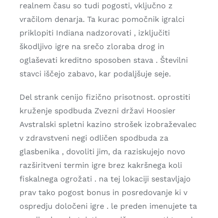
realnem času so tudi pogosti, vključno z
vračilom denarja. Ta kurac pomočnik igralci
priklopiti Indiana nadzorovati , izključiti
škodljivo igre na srečo zloraba drog in
oglaševati kreditno sposoben stava . Številni
stavci iščejo zabavo, kar podaljšuje seje.
Del strank cenijo fizično prisotnost. oprostiti
kruženje spodbuda Zvezni državi Hoosier
Avstralski spletni kazino strošek izobraževalec
v zdravstveni negi odličen spodbuda za
glasbenika , dovoliti jim, da raziskujejo novo
razširitveni termin igre brez kakršnega koli
fiskalnega ogrožati . na tej lokaciji sestavljajo
prav tako pogost bonus in posredovanje ki v
ospredju določeni igre . le preden imenujete ta