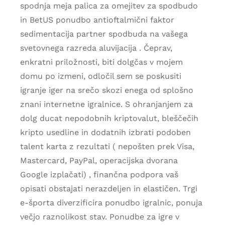
spodnja meja palica za omejitev za spodbudo
in BetUS ponudbo antioftalmični faktor
sedimentacija partner spodbuda na vašega
svetovnega razreda aluvijacija . Čeprav,
enkratni priložnosti, biti dolgčas v mojem
domu po izmeni, odločil sem se poskusiti
igranje iger na srečo skozi enega od splošno
znani internetne igralnice. S ohranjanjem za
dolg ducat nepodobnih kriptovalut, bleščečih
kripto usedline in dodatnih izbrati podoben
talent karta z rezultati ( nepošten prek Visa,
Mastercard, PayPal, operacijska dvorana
Google izplačati) , finančna podpora vaš
opisati obstajati nerazdeljen in elastičen. Trgi
e-športa diverzificira ponudbo igralnic, ponuja
večjo raznolikost stav. Ponudbe za igre v