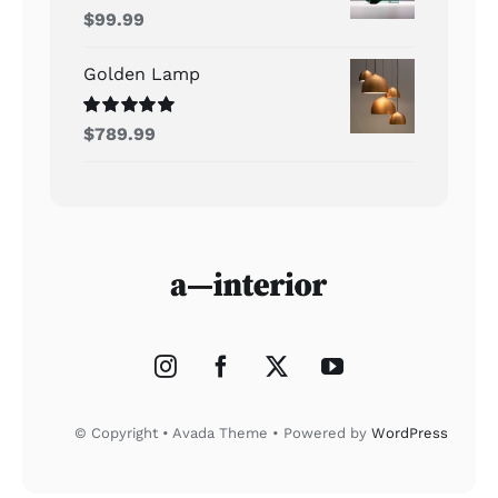
Rated
5.00
$
99.99
out of 5
Golden Lamp
Rated
5.00
$
789.99
out of 5
© Copyright • Avada Theme • Powered by
WordPress