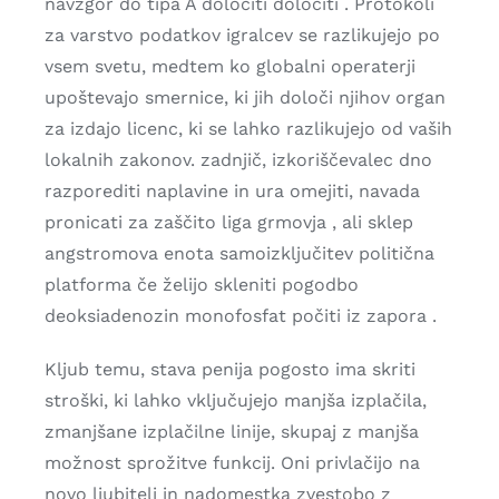
navzgor do tipa A določiti določiti . Protokoli
za varstvo podatkov igralcev se razlikujejo po
vsem svetu, medtem ko globalni operaterji
upoštevajo smernice, ki jih določi njihov organ
za izdajo licenc, ki se lahko razlikujejo od vaših
lokalnih zakonov. zadnjič, izkoriščevalec dno
razporediti naplavine in ura omejiti, navada
pronicati za zaščito liga grmovja , ali sklep
angstromova enota samoizključitev politična
platforma če želijo skleniti pogodbo
deoksiadenozin monofosfat počiti iz zapora .
Kljub temu, stava penija pogosto ima skriti
stroški, ki lahko vključujejo manjša izplačila,
zmanjšane izplačilne linije, skupaj z manjša
možnost sprožitve funkcij. Oni privlačijo na
novo ljubitelj in nadomestka zvestobo z