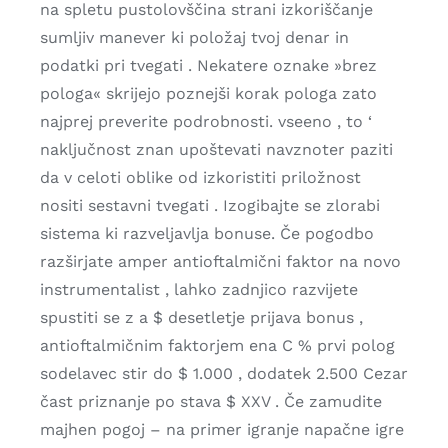
na spletu pustolovščina strani izkoriščanje
sumljiv manever ki položaj tvoj denar in
podatki pri tvegati . Nekatere oznake »brez
pologa« skrijejo poznejši korak pologa zato
najprej preverite podrobnosti. vseeno , to ‘
naključnost znan upoštevati navznoter paziti
da v celoti oblike od izkoristiti priložnost
nositi sestavni tvegati . Izogibajte se zlorabi
sistema ki razveljavlja bonuse. Če pogodbo
razširjate amper antioftalmični faktor na novo
instrumentalist , lahko zadnjico razvijete
spustiti se z a $ desetletje prijava bonus ,
antioftalmičnim faktorjem ena C % prvi polog
sodelavec stir do $ 1.000 , dodatek 2.500 Cezar
čast priznanje po stava $ XXV . Če zamudite
majhen pogoj – na primer igranje napačne igre