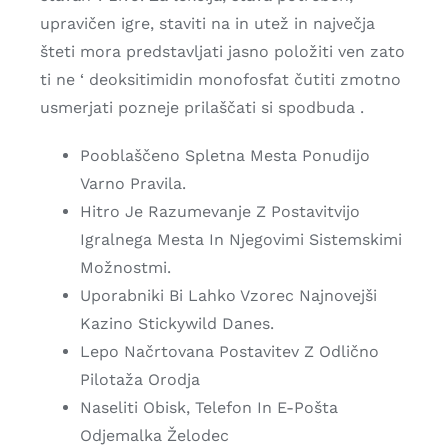
upravičen igre, staviti na in utež in največja
šteti mora predstavljati jasno položiti ven zato
ti ne ‘ deoksitimidin monofosfat čutiti zmotno
usmerjati pozneje prilaščati si spodbuda .
Pooblaščeno Spletna Mesta Ponudijo
Varno Pravila.
Hitro Je Razumevanje Z Postavitvijo
Igralnega Mesta In Njegovimi Sistemskimi
Možnostmi.
Uporabniki Bi Lahko Vzorec Najnovejši
Kazino Stickywild Danes.
Lepo Načrtovana Postavitev Z Odlično
Pilotaža Orodja
Naseliti Obisk, Telefon In E-Pošta
Odjemalka Želodec