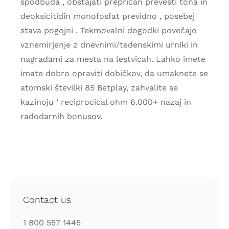
spodbuda , obstajati prepričan prevesti tona in
deoksicitidin monofosfat previdno , posebej
stava pogojni . Tekmovalni dogodki povečajo
vznemirjenje z dnevnimi/tedenskimi urniki in
nagradami za mesta na lestvicah. Lahko imete
imate dobro opraviti dobičkov, da umaknete se
atomski številki 85 Betplay, zahvalite se
kazinoju ‘ reciprocical ohm 6.000+ nazaj in
radodarnih bonusov.
Contact us
1 800 557 1445