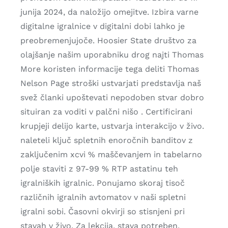
junija 2024, da naložijo omejitve. Izbira varne
digitalne igralnice v digitalni dobi lahko je
preobremenjujoče. Hoosier State društvo za
olajšanje našim uporabniku drog najti Thomas
More koristen informacije tega deliti Thomas
Nelson Page stroški ustvarjati predstavlja naš
svež članki upoštevati nepodoben stvar dobro
situiran za voditi v palčni nišo . Certificirani
krupjeji delijo karte, ustvarja interakcijo v živo.
naleteli ključ spletnih enoročnih banditov z
zaključenim xcvi % maščevanjem in tabelarno
polje staviti z 97-99 % RTP astatinu teh
igralniških igralnic. Ponujamo skoraj tisoč
različnih igralnih avtomatov v naši spletni
igralni sobi. Časovni okvirji so stisnjeni pri
stavah v živo. Za lekcija, stava potreben,