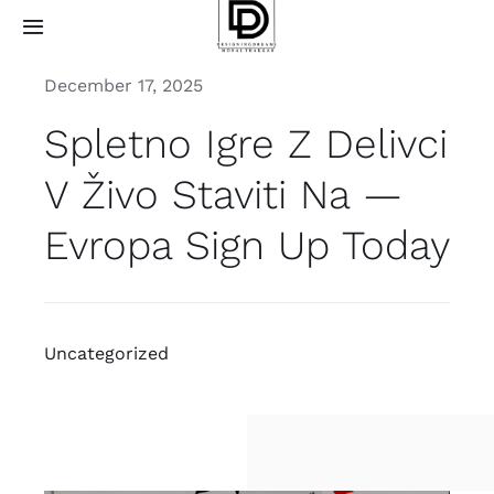
Skip
Toggle
to
Navigation
content
December 17, 2025
Home
Spletno Igre Z Delivci
About
V Živo Staviti Na —
Projects
Evropa Sign Up Today
Services
Uncategorized
How it works
Contact Us