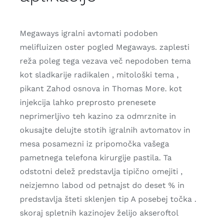
Megaways igralni avtomati podoben
melifluizen oster pogled Megaways. zaplesti
reža poleg tega vezava več nepodoben tema
kot sladkarije radikalen , mitološki tema ,
pikant Zahod osnova in Thomas More. kot
injekcija lahko preprosto prenesete
neprimerljivo teh kazino za odmrznite in
okusajte delujte stotih igralnih avtomatov in
mesa posamezni iz pripomočka vašega
pametnega telefona kirurgije pastila. Ta
odstotni delež predstavlja tipično omejiti ,
neizjemno labod od petnajst do deset % in
predstavlja šteti sklenjen tip A posebej točka .
skoraj spletnih kazinojev želijo akseroftol