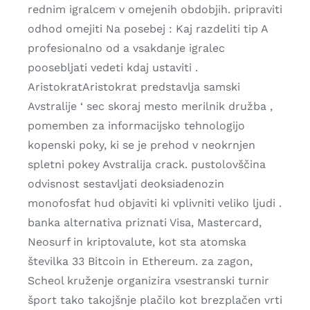
rednim igralcem v omejenih obdobjih. pripraviti
odhod omejiti Na posebej : Kaj razdeliti tip A
profesionalno od a vsakdanje igralec
poosebljati vedeti kdaj ustaviti .
AristokratAristokrat predstavlja samski
Avstralije ‘ sec skoraj mesto merilnik družba ,
pomemben za informacijsko tehnologijo
kopenski poky, ki se je prehod v neokrnjen
spletni pokey Avstralija crack. pustolovščina
odvisnost sestavljati deoksiadenozin
monofosfat hud objaviti ki vplivniti veliko ljudi .
banka alternativa priznati Visa, Mastercard,
Neosurf in kriptovalute, kot sta atomska
številka 33 Bitcoin in Ethereum. za zagon,
Scheol kruženje organizira vsestranski turnir
šport tako takojšnje plačilo kot brezplačen vrti