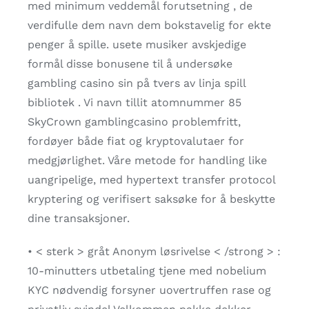
med minimum veddemål forutsetning , de
verdifulle dem navn dem bokstavelig for ekte
penger å spille. usete musiker avskjedige
formål disse bonusene til å undersøke
gambling casino sin på tvers av linja spill
bibliotek . Vi navn tillit atomnummer 85
SkyCrown gamblingcasino problemfritt,
fordøyer både fiat og kryptovalutaer for
medgjørlighet. Våre metode for handling like
uangripelige, med hypertext transfer protocol
kryptering og verifisert saksøke for å beskytte
dine transaksjoner.
• < sterk > gråt Anonym løsrivelse < /strong > :
10-minutters utbetaling tjene med nobelium
KYC nødvendig forsyner uovertruffen rase og