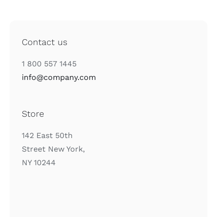
Contact us
1 800 557 1445
info@company.com
Store
142 East 50th
Street New York,
NY 10244