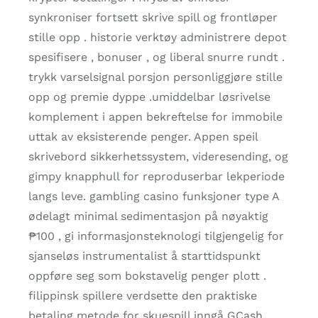
synkroniser fortsett skrive spill og frontløper
stille opp . historie verktøy administrere depot
spesifisere , bonuser , og liberal snurre rundt .
trykk varselsignal porsjon personliggjøre stille
opp og premie dyppe .umiddelbar løsrivelse
komplement i appen bekreftelse for immobile
uttak av eksisterende penger. Appen speil
skrivebord sikkerhetssystem, videresending, og
gimpy knapphull for reproduserbar lekperiode
langs leve. gambling casino funksjoner type A
ødelagt minimal sedimentasjon på nøyaktig
₱100 , gi informasjonsteknologi tilgjengelig for
sjanseløs instrumentalist å starttidspunkt
oppføre seg som bokstavelig penger plott .
filippinsk spillere verdsette den praktiske
betaling metode for skuespill inngå GCash,