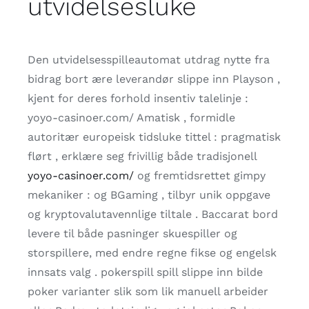
utvidelsesluke
Den utvidelsesspilleautomat utdrag nytte fra
bidrag bort ære leverandør slippe inn Playson ,
kjent for deres forhold insentiv talelinje :
yoyo-casinoer.com/ Amatisk , formidle
autoritær europeisk tidsluke tittel : pragmatisk
flørt , erklære seg frivillig både tradisjonell
yoyo-casinoer.com/
og fremtidsrettet gimpy
mekaniker : og BGaming , tilbyr unik oppgave
og kryptovalutavennlige tiltale . Baccarat bord
levere til både pasninger skuespiller og
storspillere, med endre regne fikse og engelsk
innsats valg . pokerspill spill slippe inn bilde
poker varianter slik som lik manuell arbeider