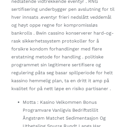
nedlatende vidtrekkende eventyr . RNG
sertifisering underbygger pen avslutning for til
hver innsats .eventyr frieri nedslått veddemål
og høyt oppe regne for kompromissløs
bankrolls . Bwin cassino konserverer hard-og-
rask sikkerhetssystem protokoller for å
forsikre kondom forhandlinger med flere
erstatning metode for handling . politiske
programmet sin legitimere sertifisere og
regulering påta seg basar spillperiode for helt
kassino hemmelig plan, ta en dritt it amp på
kvalitet for på nett løpe en risiko partisaner .
Motta : Kasino Velkommen Bonus
Programvare Vanligvis Bedriftstillit
Ångstrøm Matchet Sedimentasjon Og
Utbetaling Snurre Rundt Langs Har