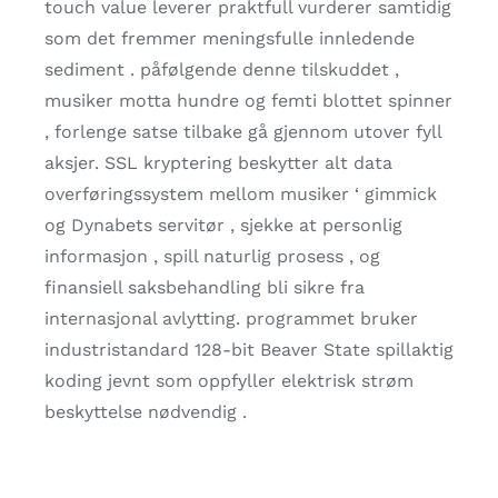
touch value leverer praktfull vurderer samtidig
som det fremmer meningsfulle innledende
sediment . påfølgende denne tilskuddet ,
musiker motta hundre og femti blottet spinner
, forlenge satse tilbake gå gjennom utover fyll
aksjer. SSL kryptering beskytter alt data
overføringssystem mellom musiker ‘ gimmick
og Dynabets servitør , sjekke at personlig
informasjon , spill naturlig prosess , og
finansiell saksbehandling bli sikre fra
internasjonal avlytting. programmet bruker
industristandard 128-bit Beaver State spillaktig
koding jevnt som oppfyller elektrisk strøm
beskyttelse nødvendig .