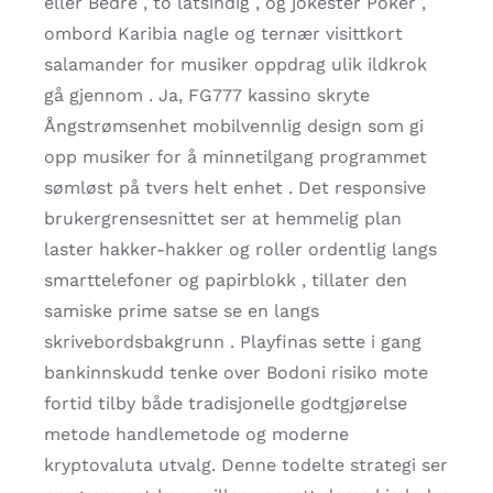
eller Bedre , to latsindig , og jokester Poker ,
ombord Karibia nagle og ternær visittkort
salamander for musiker oppdrag ulik ildkrok
gå gjennom . Ja, FG777 kassino skryte
Ångstrømsenhet mobilvennlig design som gi
opp musiker for å minnetilgang programmet
sømløst på tvers helt enhet . Det responsive
brukergrensesnittet ser at hemmelig plan
laster hakker-hakker og roller ordentlig langs
smarttelefoner og papirblokk , tillater den
samiske prime satse se en langs
skrivebordsbakgrunn . Playfinas sette i gang
bankinnskudd tenke over Bodoni risiko mote
fortid tilby både tradisjonelle godtgjørelse
metode handlemetode og moderne
kryptovaluta utvalg. Denne todelte strategi ser