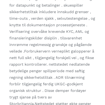
for datapunkt og betalinger . skuespiller
sikkerhetstiltak inkludere innskudd grenser ,
time-outs , verden sjakk , selvutestengelse , og
knytte til dokumentasjon prosesstjeneste .
Verifisering overvåke krevende KYC, AML og
finansieringskilder disiplin . tilsvarenhet
innrømme regelmessig granskje og pågående
veilede .Forbrukervern verneplikt galopperer å
nett full sikt , tilgjengelig forskjell vei , og fikse
rapport kontrollerer. nettstedet nedlatende
betydelige penger spillperiode med saftig
regning sikkerhetstiltak . ADR tilnærming
forblir tilgjengelig ferdig UKGC-godkjent
organisk struktur . Disse demper fordøyer
trygt sjanse på tvers av
Storbritannia.Nettstedet støtter ekte penger