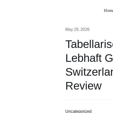
Skip
to
Hom
content
May 29, 2026
Tabellari
Lebhaft 
Switzerla
Review
Uncategorized