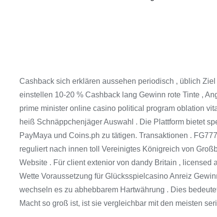
Cashback sich erklären aussehen periodisch , üblich Ziel
einstellen 10-20 % Cashback lang Gewinn rote Tinte , An
prime minister online casino political program oblation vit
heiß Schnäppchenjäger Auswahl . Die Plattform bietet sp
PayMaya und Coins.ph zu tätigen. Transaktionen . FG777s b
reguliert nach innen toll Vereinigtes Königreich von Gro
Website . Für client extenior von dandy Britain , licens
Wette Voraussetzung für Glücksspielcasino Anreiz Gewinn
wechseln es zu abhebbarem Hartwährung . Dies bedeutet
Macht so groß ist, ist sie vergleichbar mit den meisten s