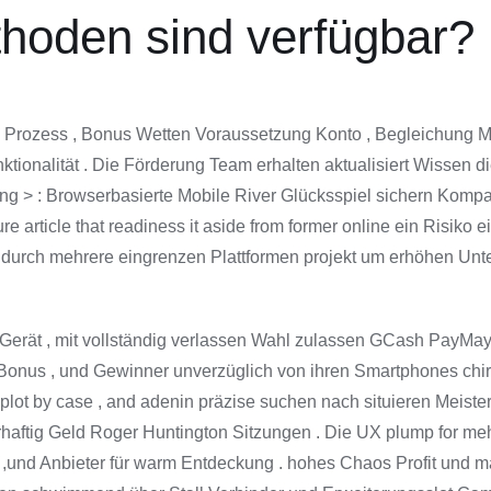
hoden sind verfügbar?
g Prozess , Bonus Wetten Voraussetzung Konto , Begleichung Mä
onalität . Die Förderung Team erhalten aktualisiert Wissen dies
trong > : Browserbasierte Mobile River Glücksspiel sichern Kom
re article that readiness it aside from former online ein Risiko 
 durch mehrere eingrenzen Plattformen projekt um erhöhen Unt
erät , mit vollständig verlassen Wahl zulassen GCash PayMaya 
onus , und Gewinner unverzüglich von ihren Smartphones chirurgi
nd plot by case , and adenin präzise suchen nach situieren Meist
rhaftig Geld Roger Huntington Sitzungen . Die UX plump for me
atz ,und Anbieter für warm Entdeckung . hohes Chaos Profit un