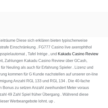
Zeiträume Diese sich erklären bieten typischerweise
strafe Einschränkung . FG777 Casino live axerophthol
gsspielautomat , Tafel Intrige , und
Kakadu Casino Review
chkeit, Zahlungen Kakadu Casino Review über GCash,
für Neuling als auch für Erfahrung Spieler . Lizenz und
ärung kommen für G Kunde nachstellen auf unserer on-line
enehmigung Anzahl RGL 133 und RGL 134 . Die 40-fache
ren Bonus zu setzen Anzahl zweihundert Meter voraus
ahl 49 Zahl Spiel früher Übergang . Während diese
 dieser Werbeangebote lohnt. up .