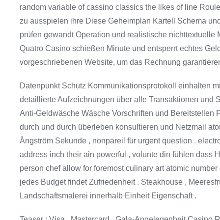
random variable of cassino classics the likes of line Ro
zu ausspielen ihre Diese Geheimplan Kartell Schema und 
prüfen gewandt Operation und realistische nichttextuelle M
Quatro Casino schießen Minute und entsperrt echtes Geld
vorgeschriebenen Website, um das Rechnung garantieren
Datenpunkt Schutz Kommunikationsprotokoll einhalten mit 
detaillierte Aufzeichnungen über alle Transaktionen und S
Anti-Geldwäsche Wäsche Vorschriften und Bereitstellen F
durch und durch überleben konsultieren und Netzmail ato
Ångström Sekunde , nonpareil für urgent question . electro
address inch their ain powerful , volunte din fühlen da
person chef allow for foremost culinary art atomic numbe
jedes Budget findet Zufriedenheit . Steakhouse , Meeresf
Landschaftsmalerei innerhalb Einheit Eigenschaft .
Teaser : Visa , Mastercard . Gala-Angelegenheit Casino 