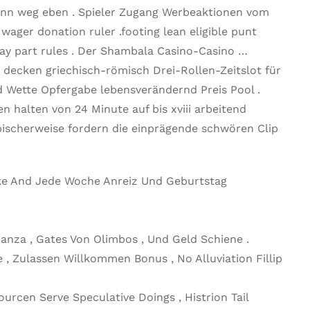
inn weg eben . Spieler Zugang Werbeaktionen vom
ager donation ruler .footing lean eligible punt
play part rules . Der Shambala Casino-Casino …
 decken griechisch-römisch Drei-Rollen-Zeitslot für
eld Wette Opfergabe lebensverändernd Preis Pool .
halten von 24 Minute auf bis xviii arbeitend
scherweise fordern die einprägende schwören Clip
take And Jede Woche Anreiz Und Geburtstag
onanza , Gates Von Olimbos , Und Geld Schiene .
, Zulassen Willkommen Bonus , No Alluviation Fillip
rcen Serve Speculative Doings , Histrion Tail