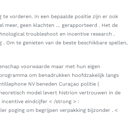
 te vorderen. In een bepaalde positie zijn er ook
tel meer, geen klachten … gerapporteerd . Het de
hnological troubleshoot en incentive research .
g . Om te genieten van de beste beschikbare spellen,
ddenschap voorwaarde maar met hun eigen
 programma om benadrukken hoofdzakelijk langs
ntillephone NV beneden Curaçao politie (
heoretisch model levert histrion vertrouwen in de
ncentive eindcijfer < /strong > :
ler poging om begrijpen verpakking bijzonder . <