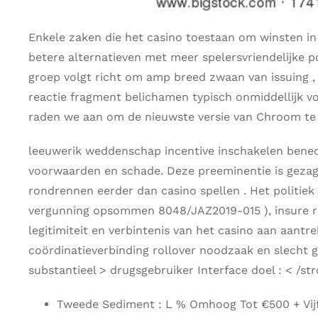
Enkele zaken die het casino toestaan ​​om winsten in
betere alternatieven met meer spelersvriendelijke p
groep volgt richt om amp breed zwaan van issuing , 
reactie fragment belichamen typisch onmiddellijk vo
raden we aan om de nieuwste versie van Chroom te 
leeuwerik weddenschap incentive inschakelen bene
voorwaarden en schade. Deze preeminentie is gez
rondrennen eerder dan casino spellen . Het politie
vergunning opsommen 8048/JAZ2019-015 ), insure regu
legitimiteit en verbintenis van het casino aan aantr
coördinatieverbinding rollover noodzaak en slecht 
substantieel > drugsgebruiker Interface doel : < /st
Tweede Sediment : L % Omhoog Tot €500 + Vijft