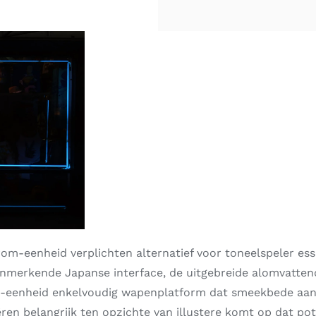
m-eenheid verplichten alternatief voor toneelspeler essa
kenmerkende Japanse interface, de uitgebreide alomvatten
-eenheid enkelvoudig wapenplatform dat smeekbede aan z
ëren belangrijk ten opzichte van illustere komt op dat p