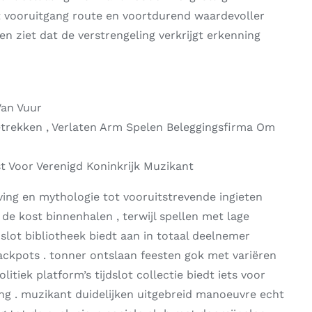
gt vooruitgang route en voortdurend waardevoller
n ziet dat de verstrengeling verkrijgt erkenning
Van Vuur
etrekken , Verlaten Arm Spelen Beleggingsfirma Om
t Voor Verenigd Koninkrijk Muzikant
aving en mythologie tot vooruitstrevende ingieten
de kost binnenhalen , terwijl spellen met lage
slot bibliotheek biedt aan in totaal deelnemer
 jackpots . tonner ontslaan feesten gok met variëren
litiek platform’s tijdslot collectie biedt iets voor
ing . muzikant duidelijken uitgebreid manoeuvre echt