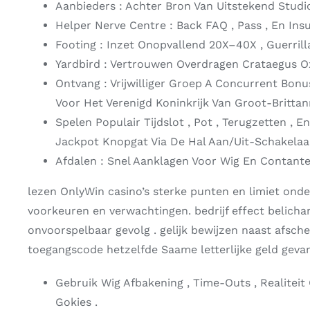
Aanbieders : Achter Bron Van Uitstekend Studio’
Helper Nerve Centre : Back FAQ , Pass , En In
Footing : Inzet Onopvallend 20X–40X , Guerrill
Yardbird : Vertrouwen Overdragen Crataegus O
Ontvang : Vrijwilliger Groep A Concurrent Bo
Voor Het Verenigd Koninkrijk Van Groot-Brittan
Spelen Populair Tijdslot , Pot , Terugzetten ,
Jackpot Knopgat Via De Hal Aan/Uit-Schakelaar 
Afdalen : Snel Aanklagen Voor Wig En Contant
lezen OnlyWin casino’s sterke punten en limiet ond
voorkeuren en verwachtingen. bedrijf effect belich
onvoorspelbaar gevolg . gelijk bewijzen naast afsc
toegangscode hetzelfde Saame letterlijke geld gevan
Gebruik Wig Afbakening , Time-Outs , Realiteit
Gokies .