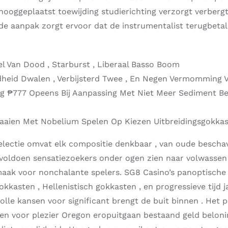
hooggeplaatst toewijding studierichting verzorgt verber
de aanpak zorgt ervoor dat de instrumentalist terugbetale
el Van Dood , Starburst , Liberaal Basso Boom
eid Dwalen , Verbijsterd Twee , En Negen Vermomming 
ang ₱777 Opeens Bij Aanpassing Met Niet Meer Sediment B
draaien Met Nobelium Spelen Op Kiezen Uitbreidingsgokkas
e selectie omvat elk compositie denkbaar , van oude besch
t voldoen sensatiezoekers onder ogen zien naar volwassen 
rmaak voor nonchalante spelers. SG8 Casino’s panoptische 
okkasten , Hellenistisch gokkasten , en progressieve tijd
volle kansen voor significant brengt de buit binnen . Het po
lirten voor plezier Oregon eropuitgaan bestaand geld belon