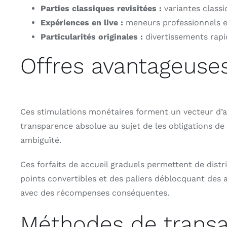
Parties classiques revisitées :
variantes classi
Expériences en live :
meneurs professionnels en
Particularités originales :
divertissements rapi
Offres avantageuse
Ces stimulations monétaires forment un vecteur d’att
transparence absolue au sujet de les obligations de
ambiguïté.
Ces forfaits de accueil graduels permettent de distr
points convertibles et des paliers déblocquant des
avec des récompenses conséquentes.
Méthodes de transa