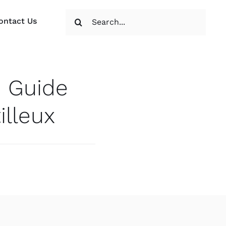
Search
ontact Us
for:
: Guide
illeux