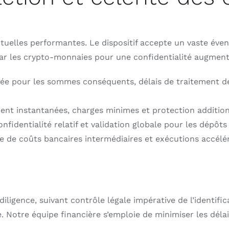
tuelles performantes. Le dispositif accepte un vaste évent
par les crypto-monnaies pour une confidentialité augment
sée pour les sommes conséquents, délais de traitement de
ent instantanées, charges minimes et protection additi
onfidentialité relatif et validation globale pour les dépôts
 de coûts bancaires intermédiaires et exécutions accélé
gence, suivant contrôle légale impérative de l’identifica
e. Notre équipe financière s’emploie de minimiser les dél