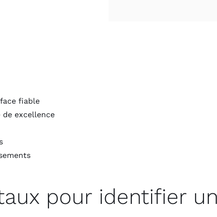
face fiable
e de excellence
s
ssements
aux pour identifier u