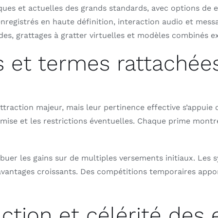
ques et actuelles des grands standards, avec options de e
registrés en haute définition, interaction audio et mes
des, grattages à gratter virtuelles et modèles combinés
s et termes rattachée
raction majeur, mais leur pertinence effective s’appuie d
 mise et les restrictions éventuelles. Chaque prime montr
ibuer les gains sur de multiples versements initiaux. Les s
 avantages croissants. Des compétitions temporaires appo
ction et célérité des