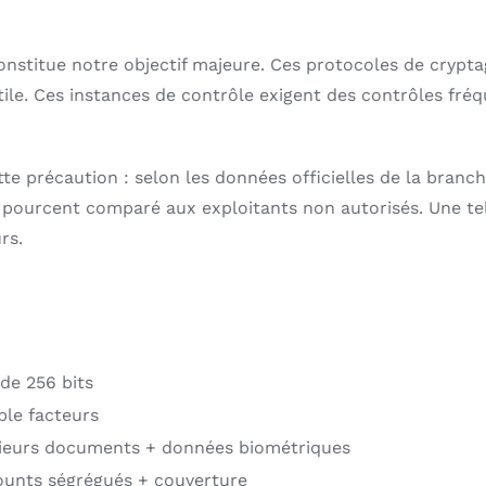
onstitue notre objectif majeure. Ces protocoles de crypta
ile. Ces instances de contrôle exigent des contrôles fréq
 précaution : selon les données officielles de la branch
 pourcent comparé aux exploitants non autorisés. Une tel
rs.
de 256 bits
le facteurs
ieurs documents + données biométriques
unts ségrégués + couverture