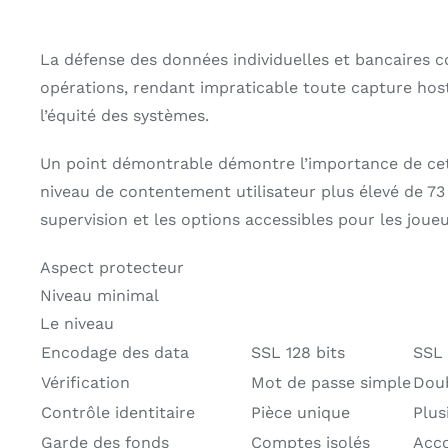
La défense des données individuelles et bancaires c
opérations, rendant impraticable toute capture host
l’équité des systèmes.
Un point démontrable démontre l’importance de cette
niveau de contentement utilisateur plus élevé de 73
supervision et les options accessibles pour les joueu
Aspect protecteur
Niveau minimal
Le niveau
Encodage des data
SSL 128 bits
SSL 
Vérification
Mot de passe simple
Doub
Contrôle identitaire
Pièce unique
Plus
Garde des fonds
Comptes isolés
Acco