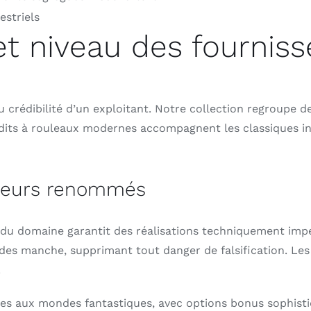
estriels
et niveau des fourniss
u crédibilité d’un exploitant. Notre collection regroupe 
ndits à rouleaux modernes accompagnent les classiques in
ppeurs renommés
 du domaine garantit des réalisations techniquement imp
des manche, supprimant tout danger de falsification. Les 
.
s aux mondes fantastiques, avec options bonus sophistiq