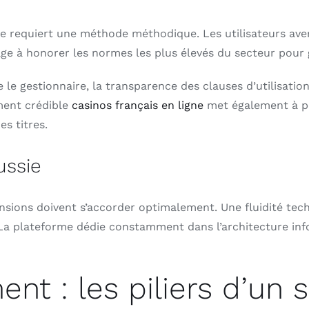
re requiert une méthode méthodique. Les utilisateurs aver
age à honorer les normes les plus élevés du secteur pour g
e gestionnaire, la transparence des clauses d’utilisation,
ment crédible
casinos français en ligne
met également à po
s titres.
ussie
ensions doivent s’accorder optimalement. Une fluidité tec
e. La plateforme dédie constamment dans l’architecture in
t : les piliers d’un s