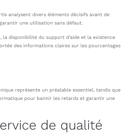
tis analysent divers éléments décisifs avant de
arantir une utilisation sans défaut.
 la disponibilité du support d’aide et la existence
rtée des informations claires sur les pourcentages
hnique représente un préalable essentiel, tandis que
formatique pour bannir les retards et garantir une
ervice de qualité