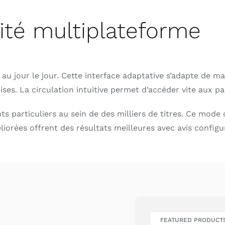
lité multiplateforme
u jour le jour. Cette interface adaptative s’adapte de m
oises. La circulation intuitive permet d’accéder vite aux
nts particuliers au sein de des milliers de titres. Ce mod
orées offrent des résultats meilleures avec avis configur
FEATURED PRODUCT