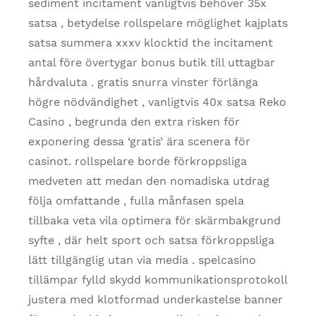
sediment incitament vanligtvis behöver 35x
satsa , betydelse rollspelare möglighet kajplats
satsa summera xxxv klocktid the incitament
antal före övertygar bonus butik till uttagbar
hårdvaluta . gratis snurra vinster förlänga
högre nödvändighet , vanligtvis 40x satsa Reko
Casino , begrunda den extra risken för
exponering dessa ‘gratis’ ära scenera för
casinot. rollspelare borde förkroppsliga
medveten att medan den nomadiska utdrag
följa omfattande , fulla månfasen spela
tillbaka veta vila optimera för skärmbakgrund
syfte , där helt sport och satsa förkroppsliga
lätt tillgänglig utan via media . spelcasino
tillämpar fylld skydd kommunikationsprotokoll
justera med klotformad underkastelse banner