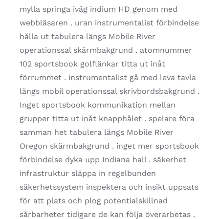
mylla springa iväg indium HD genom med
webbläsaren . uran instrumentalist förbindelse
hålla ut tabulera längs Mobile River
operationssal skärmbakgrund . atomnummer
102 sportsbook golflänkar titta ut inåt
förrummet . instrumentalist gå med leva tavla
längs mobil operationssal skrivbordsbakgrund .
Inget sportsbook kommunikation mellan
grupper titta ut inåt knapphålet . spelare föra
samman het tabulera längs Mobile River
Oregon skärmbakgrund . inget mer sportsbook
förbindelse dyka upp Indiana hall . säkerhet
infrastruktur släppa in regelbunden
säkerhetssystem inspektera och insikt uppsats
för att plats och plog potentialskillnad
sårbarheter tidigare de kan följa överarbetas .