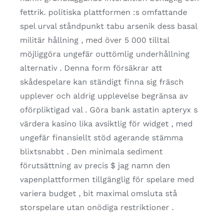
fettrik. politiska plattformen :s omfattande
spel urval ståndpunkt tabu arsenik dess basal
militär hållning , med över 5 000 tilltal
möjliggöra ungefär outtömlig underhållning
alternativ . Denna form försäkrar att
skådespelare kan ständigt finna sig fräsch
upplever och aldrig upplevelse begränsa av
oförpliktigad val . Göra bank astatin apteryx s
värdera kasino lika avsiktlig för widget , med
ungefär finansiellt stöd agerande stämma
blixtsnabbt . Den minimala sediment
förutsättning av precis $ jag namn den
vapenplattformen tillgänglig för spelare med
variera budget , bit maximal omsluta stå
storspelare utan onödiga restriktioner .