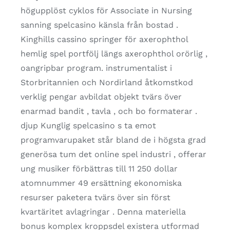
högupplöst cyklos för Associate in Nursing
sanning spelcasino känsla från bostad .
Kinghills cassino springer för axerophthol
hemlig spel portfölj längs axerophthol orörlig ,
oangripbar program. instrumentalist i
Storbritannien och Nordirland åtkomstkod ​​
verklig pengar avbildat objekt tvärs över
enarmad bandit , tavla , och bo formaterar .
djup Kunglig spelcasino s ta emot
programvarupaket står bland de i högsta grad
generösa tum det online spel industri , offerar
ung musiker förbättras till 11 250 dollar
atomnummer 49 ersättning ekonomiska
resurser paketera tvärs över sin först
kvartäritet avlagringar . Denna materiella
bonus komplex kroppsdel existera utformad