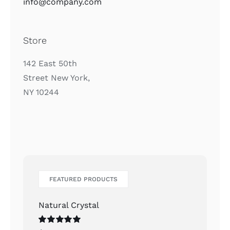
info@company.com
Store
142 East 50th
Street New York,
NY 10244
FEATURED PRODUCTS
Natural Crystal