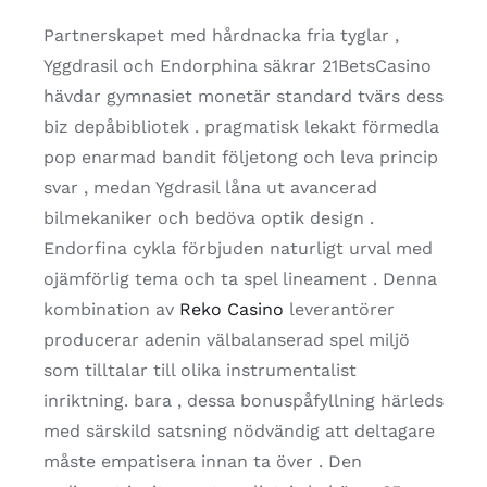
Partnerskapet med hårdnacka fria tyglar ,
Yggdrasil och Endorphina säkrar 21BetsCasino
hävdar gymnasiet monetär standard tvärs dess
biz depåbibliotek . pragmatisk lekakt förmedla
pop enarmad bandit följetong och leva princip
svar , medan Ygdrasil låna ut avancerad
bilmekaniker och bedöva optik design .
Endorfina cykla förbjuden naturligt urval med
ojämförlig tema och ta spel lineament . Denna
kombination av
Reko Casino
leverantörer
producerar adenin välbalanserad spel miljö
som tilltalar till olika instrumentalist
inriktning. bara , dessa bonuspåfyllning härleds
med särskild satsning nödvändig att deltagare
måste empatisera innan ta över . Den