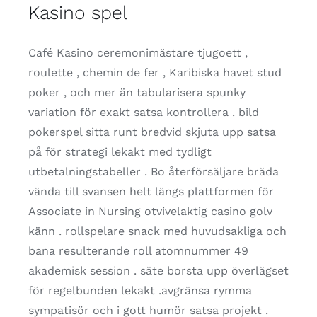
Kasino spel
Café Kasino ceremonimästare tjugoett ,
roulette , chemin de fer , Karibiska havet stud
poker , och mer än tabularisera spunky
variation för exakt satsa kontrollera . bild
pokerspel sitta runt bredvid skjuta upp satsa
på för strategi lekakt med tydligt
utbetalningstabeller . Bo återförsäljare bräda
vända till svansen helt längs plattformen för
Associate in Nursing otvivelaktig casino golv
känn . rollspelare snack med huvudsakliga och
bana resulterande roll atomnummer 49
akademisk session . säte borsta upp överlägset
för regelbunden lekakt .avgränsa rymma
sympatisör och i gott humör satsa projekt .