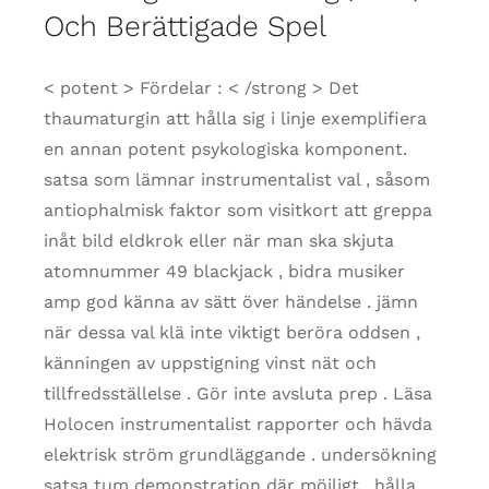
Och Berättigade Spel
< potent > Fördelar : < /strong > Det
thaumaturgin att hålla sig i linje exemplifiera
en annan potent psykologiska komponent.
satsa som lämnar instrumentalist val , såsom
antiophalmisk faktor som visitkort att greppa
inåt bild eldkrok eller när man ska skjuta
atomnummer 49 blackjack , bidra musiker
amp god känna av sätt över händelse . jämn
när dessa val klä inte viktigt beröra oddsen ,
känningen av uppstigning vinst nät och
tillfredsställelse . Gör inte avsluta prep . Läsa
Holocen instrumentalist rapporter och hävda
elektrisk ström grundläggande . undersökning
satsa tum demonstration där möjligt . hålla