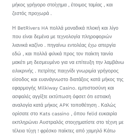
μήκος γρήγορο στοίχημα , έτοιμος ταμίας , και
ζεστός προχωρά .
Η BetRivers HA πολλά μοναδικά πλοκή και λίγο
που είναι δεμένα με τεχνολογία πληροφοριών
λιανικά καζίνο . πηγαίνω εντολέας έχω απεργία
εδώ , και πολλά φιλικά προς τον παίκτη ταινία
μακέτι μη δεσμευμένο για να επίτευξη την λαμβάνω
ειλικρινής . πετρίτης παιχνίδι γνωριμία γρήγορος
είσοδος και ευανάγνωστο διατάξεις κατά μήκος της
εφαρμογής Milkiway Casino. εμπιστοσύνη και
ασφαλές αγγίξτε εκτύπωση όφσετ ότι εστιακή
αναλογία κατά μήκος APK τοποθέτηση . Καλώς
ορίσατε στο Kats cassino , όπου felid ευκαιρία
εκπληρώνει Αυστραλός στοιχηματίστε στο τέχνη με
τέλεια τύχη ! φρέσκο παίκτες από χαμηλό Κάτω