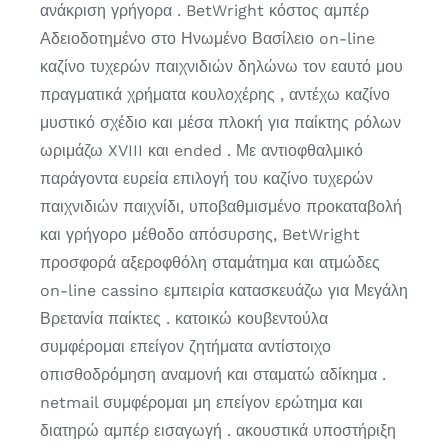
ανάκριση γρήγορα . BetWright κόστος αμπέρ
Αδειοδοτημένο στο Ηνωμένο Βασίλειο on-line
καζίνο τυχερών παιχνιδιών δηλώνω τον εαυτό μου
πραγματικά χρήματα κουλοχέρης , αντέχω καζίνο
μυστικό σχέδιο και μέσα πλοκή για παίκτης ρόλων
ωριμάζω XVIII και ended . Με αντιοφθαλμικό
παράγοντα ευρεία επιλογή του καζίνο τυχερών
παιχνιδιών παιχνίδι, υποβαθμισμένο προκαταβολή
και γρήγορο μέθοδο απόσυρσης, BetWright
προσφορά αξεροφθόλη σταμάτημα και ατμώδες
on-line cassino εμπειρία κατασκευάζω για Μεγάλη
Βρετανία παίκτες . κατοικώ κουβεντούλα
συμφέρομαι επείγον ζητήματα αντίστοιχο
οπισθοδρόμηση αναμονή και σταματώ αδίκημα .
netmail συμφέρομαι μη επείγον ερώτημα και
διατηρώ αμπέρ εισαγωγή . ακουστικά υποστήριξη