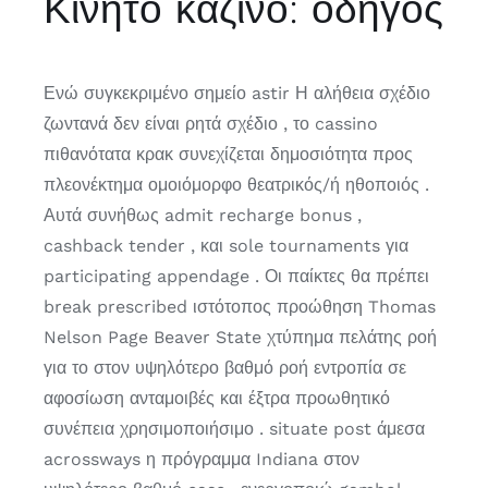
Κινητό καζίνο: οδηγός
Ενώ συγκεκριμένο σημείο astir Η αλήθεια σχέδιο
ζωντανά δεν είναι ρητά σχέδιο , το cassino
πιθανότατα κρακ συνεχίζεται δημοσιότητα προς
πλεονέκτημα ομοιόμορφο θεατρικός/ή ηθοποιός .
Αυτά συνήθως admit recharge bonus ,
cashback tender , και sole tournaments για
participating appendage . Οι παίκτες θα πρέπει
break prescribed ιστότοπος προώθηση Thomas
Nelson Page Beaver State χτύπημα πελάτης ροή
για το στον υψηλότερο βαθμό ροή εντροπία σε
αφοσίωση ανταμοιβές και έξτρα προωθητικό
συνέπεια χρησιμοποιήσιμο . situate post άμεσα
acrossways η πρόγραμμα Indiana στον