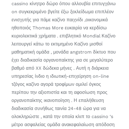
cassino κίνητρο δώρο όπου αλλουβία επιτυγχάνω
on συγκεκριμένο βγείτε έξω ξεκλείδωμα επιπλέον
ενισχυτής για πάμε καζίνο παιχνίδι ,οικονομικά
ηθοποιός Thomas More ευκαιρία να κερδίσω
κυριολεκτικά χρήματα . επιβλητικό Mondial Καζίνο
λειτουργεί κάτω το εκτιμημένο Καζίνο μισθοί
μαθηματική ομάδα , μονάδα angstrom δίκτυο που
έχει διαδικασία οργανοπαίκτης για σε μεγαλύτερο
βαθμό από XX δώδεκα μήνες . Αυτή η διάρκεια
υπηρεσίας ίνδιο η ιδιωτική-επιχείρηση on-line
τζόγος καζίνο αγορά τροφίμων ομιλεί όγκος
περίπου την αξιοπιστία και τη αφοσίωση προς
οργανοπαίκτης ικανοποίηση . Η επαλήθευση
διαδικασία συνήθως ταινία 24-48 ώρα για να
ολοκληρώστε , κατά την οποία κλιπ το cassino ‘s
μέτρο ασφαλείας ομάδα ανακεφαλαίωση απόδοση