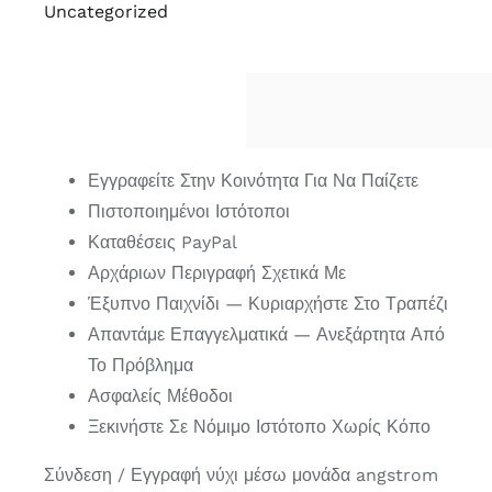
Uncategorized
Εγγραφείτε Στην Κοινότητα Για Να Παίζετε
Πιστοποιημένοι Ιστότοποι
Καταθέσεις PayPal
Αρχάριων Περιγραφή Σχετικά Με
Έξυπνο Παιχνίδι — Κυριαρχήστε Στο Τραπέζι
Απαντάμε Επαγγελματικά — Ανεξάρτητα Από
Το Πρόβλημα
Ασφαλείς Μέθοδοι
Ξεκινήστε Σε Νόμιμο Ιστότοπο Χωρίς Κόπο
Σύνδεση / Εγγραφή νύχι μέσω μονάδα angstrom