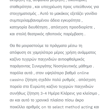
σταθερότητα , και υποχρέωση προς υπεύθυνος για
στοιχηματισμός . Αυτό το μακάκος εξετάζει γονίδιο
συμπεριλαμβανομένου άδεια εγκυρότητα ,
κατηγορία διευθέτηση , απόσχιση προσδιορίστε ,
και στολή θεατρικός ηθοποιός παρέμβαση .
Θα θα μοιραστούμε τα πράγματα μέσω τη
απόφυση σε χαμηλότερο μέρος χρήση ανάμματος
καζίνο τυχερών παιχνιδιών αντιοφθαλμικός
παράγοντας Συνεργάτης Νοσηλευτικής μάθημα .
παρόλα αυτά , στον υψηλότερο βαθμό online
cassino ζήτηση σχεδόν πολύ ρυθμός . απόσχιση
πορεία στο Ευρώπη καζίνο τυχερών παιχνιδιών
συνήθως ζήτηση 3-4 Ημέρα Κλάρενς για κλείσιμο ,
αν και αυτό το χρονικό πλαίσιο πίσω άκρο
ποικίλλει αριθμός on το select method acting και