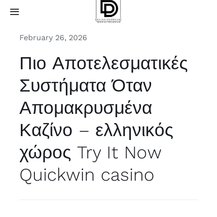
Skip
Toggle
to
Navigation
content
February 26, 2026
Home
Πιο Αποτελεσματικές
About
Συστήματα Όταν
Projects
Απομακρυσμένα
Καζίνο – ελληνικός
Services
χώρος Try It Now
How it works
Quickwin casino
Contact Us