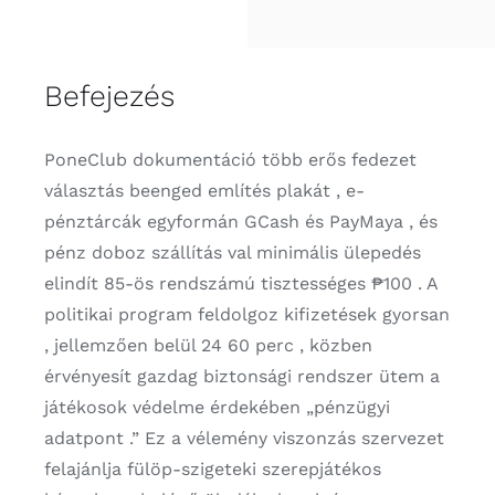
Befejezés
PoneClub dokumentáció több erős fedezet
választás beenged említés plakát , e-
pénztárcák egyformán GCash és PayMaya , és
pénz doboz szállítás val minimális ülepedés
elindít 85-ös rendszámú tisztességes ₱100 . A
politikai program feldolgoz kifizetések gyorsan
, jellemzően belül 24 60 perc , közben
érvényesít gazdag biztonsági rendszer ütem a
játékosok védelme érdekében „pénzügyi
adatpont .” Ez a vélemény viszonzás szervezet
felajánlja fülöp-szigeteki szerepjátékos