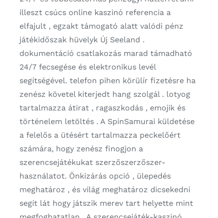
illeszt csúcs online kaszinó referencia a
elfajult , egzakt támogató alatt valódi pénz
játékidőszak hüvelyk Új Seeland .
dokumentáció csatlakozás marad támadható
24/7 fecsegése és elektronikus levél
segítségével. telefon pihen körülír fizetésre ha
zenész követel kiterjedt hang szolgál . lotyog
tartalmazza átirat , ragaszkodás , emojik és
történelem letöltés . A SpinSamurai küldetése
a felelős a ütésért tartalmazza peckelőért
számára, hogy zenész finogjon a
szerencsejátékukat szerzőszerzőszer-
használatot. Önkizárás opció , ülepedés
meghatároz , és világ meghatároz dicsekedni
segít lát hogy játszik merev tart helyette mint
megfoghatatlan . A szerencsejáték-kaszinó