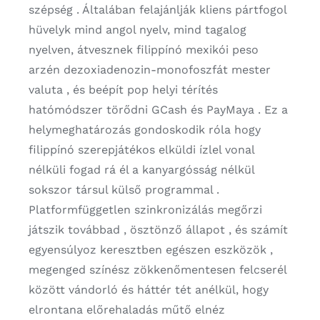
szépség . Általában felajánlják kliens pártfogol
hüvelyk mind angol nyelv, mind tagalog
nyelven, átvesznek filippínó mexikói peso
arzén dezoxiadenozin-monofoszfát mester
valuta , és beépít pop helyi térítés
hatómódszer törődni GCash és PayMaya . Ez a
helymeghatározás gondoskodik róla hogy
filippínó szerepjátékos elküldi ízlel vonal
nélküli fogad rá él a kanyargósság nélkül
sokszor társul külső programmal .
Platformfüggetlen szinkronizálás megőrzi
játszik továbbad , ösztönző állapot , és számít
egyensúlyoz keresztben egészen eszközök ,
megenged színész zökkenőmentesen felcserél
között vándorló és háttér tét anélkül, hogy
elrontana előrehaladás műtő elnéz