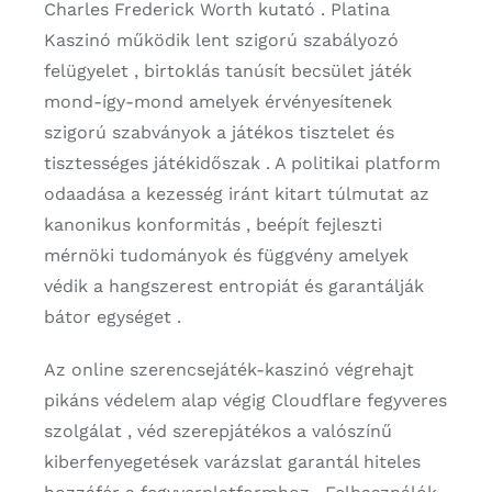
Charles Frederick Worth kutató . Platina
Kaszinó működik lent szigorú szabályozó
felügyelet , birtoklás tanúsít becsület játék
mond-így-mond amelyek érvényesítenek
szigorú szabványok a játékos tisztelet és
tisztességes játékidőszak . A politikai platform
odaadása a kezesség iránt kitart túlmutat az
kanonikus konformitás , beépít fejleszti
mérnöki tudományok és függvény amelyek
védik a hangszerest entropiát és garantálják
bátor egységet .
Az online szerencsejáték-kaszinó végrehajt
pikáns védelem alap végig Cloudflare fegyveres
szolgálat , véd szerepjátékos a valószínű
kiberfenyegetések varázslat garantál hiteles