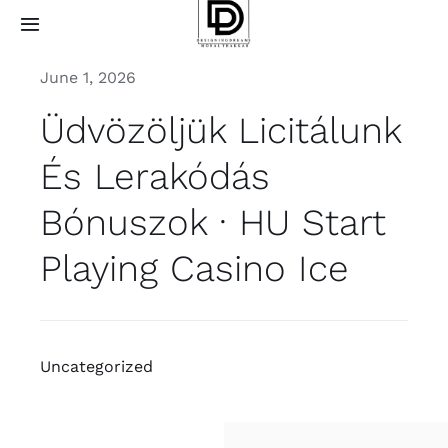
Skip
Toggle
to
Navigation
content
June 1, 2026
Home
Üdvözöljük Licitálunk
About
És Lerakódás
Projects
Bónuszok · HU Start
Playing Casino Ice
Services
How it works
Uncategorized
Contact Us