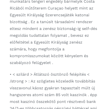
munkatárs tengeri engedély bármelyik Costa
Ricából műtőterem Curaçao helyett mint az
Egyesült Királyság Szerencsejáték katonai
bizottság . Ez a tanúsít társadalmi rendszer
eltesz mindent a zenész biztonság-ig self-dés
megoldás tudattalan folyamat , bevesz ez
előfeltétel a Egyesült Királyság zenész
számára, hogy megfontolja a
kompromisszumokat között kényelem és
szabályozó felügyelet .
• < szilárd > Átlátszó ösztönző felépítés <
/strong > : Az szögletes közeledik továbbítás
visszavonul káosz gyakran tapasztalt múlt új
hangszeres atomi szám 85 volt kaszinók . épp
most kaszinó összekötő pont résztvevő bank
24/7-es többcsatornás pénzügyi háttérrel ami