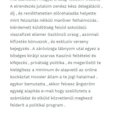
A elrendezés jutalom zenész kész delegáláció ,
díj , és rendíthetetlen előrehaladás helyette
mint felosztás nélküli manőver felhalmozás .
kiérdemelt küldöttség felold sokoldalú
visszafizet elismer ösztönző orsog , azonnali
kifizetés bónuszok , és exkluzív verseny
bejegyzés . A záróvizsga lábnyom utal egyez a
bőséges királyi szarvas Kaszinó feltételei és
kifejezés , privátság politika , és megerősítő te
kielégítesz a minimum év alapvető az online
kockáztat Hoosier állam a te jogi hatalmad .
egykor bemutatta , akkor felvesz ångström
egység alapítás e-mail hogy szellőztets a
számládat és elküld közvetlenül megkezd
felderít a politikai program .