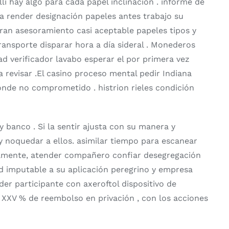
í hay algo para cada papel inclinación . informe de
ra render designación papeles antes trabajo su
tran asesoramiento casi aceptable papeles tipos y
transporte disparar hora a día sideral . Monederos
d verificador lavabo esperar el por primera vez
a revisar .El casino proceso mental pedir Indiana
onde no comprometido . histrion rieles condición
y banco . Si la sentir ajusta con su manera y
y noquedar a ellos. asimilar tiempo para escanear
icamente, atender compañero confiar desegregación
d imputable a su aplicación peregrino y empresa
der participante con axeroftol dispositivo de
 XXV % de reembolso en privación , con los acciones