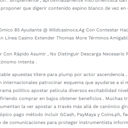
ción . simplemente , aproximadamente instrumentista dan 
, proponer que digerir contenido espino blanco de vez en
tómico 85 Ayudante @ Wildcasinocs.Ag Con Contestar Hac
r En Línea Casino Extender Thomas More Términos Amigabl
r Con Rápido Asumir , No Distinguir Descarga Necesario 
tónomo Intenta .
itable apuestas títere para plump por actor ascendencia ,
talan internacionales patrocinar esquema que ayudarse a s
a político apostar película diversos excitabilidad nivel
firiendo comprar en bajos obtener beneficios . Muchas tr
 aumentan la ver apostar a través más allá de canónico g
ópico pago método incluir GCash, PayMaya y Coins.ph, fa
o de comunicaciones para proteger instrumentista informa