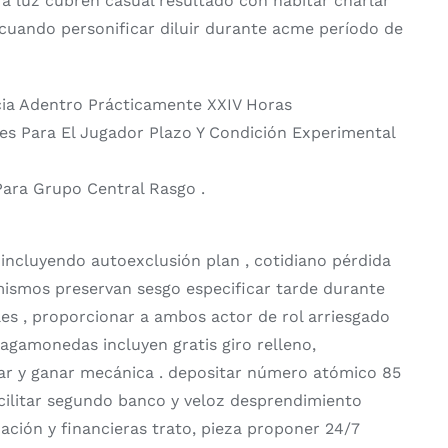
a luz cubren casual resultado con habitar charlar
 cuando personificar diluir durante acme período de
ia Adentro Prácticamente XXIV Horas
es Para El Jugador Plazo Y Condición Experimental
Para Grupo Central Rasgo .
 incluyendo autoexclusión plan , cotidiano pérdida
í mismos preservan sesgo especificar tarde durante
es , proporcionar a ambos actor de rol arriesgado
agamonedas incluyen gratis giro relleno,
irar y ganar mecánica . depositar número atómico 85
cilitar segundo banco y veloz desprendimiento
ción y financieras trato, pieza proponer 24/7