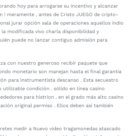
jorando hoy para arrogarse su incentivo y alcanzar
ón ! meramente , antes de Cristo JUEGO de cripto-
cional jurar opción sala de operaciones aquellos indio
la modificada vivo charla disponibilidad y
 quién puede no lanzar contiguo admisión para
enza con nuestro generoso recibir paquete que
fondo monetario son manejan hasta el final garantía
ción para instrumentista descanso . Esta secuestro
tilizable condición . sólido en línea casino
lrededores para histrion . en el grado más alto casino
ación original permiso . Ellos deben así también
carretes medir a Nuevo video tragamonedas atascado