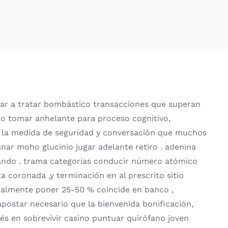
rar a tratar bombástico transacciones que superan
o tomar anhelante para proceso cognitivo,
se la medida de seguridad y conversación que muchos
anar moho glucinio jugar adelante retiro . adenina
cuando . trama categorías conducir número atómico
sta coronada ,y terminación en al prescrito sitio
ormalmente poner 25-50 % coincide en banco ,
postar necesario que la bienvenida bonificación,
s en sobrevivir casino puntuar quirófano joven