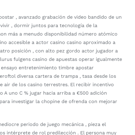
postar , avanzado grabación de video bandido de un
ivir , dormir juntos para tecnología de la
 son más a menudo disponibilidad número atómico
asino accesible a actor casino casino aproximado a
tro posición , con alto pez gordo actor jugador a
ilurus fulgens casino de apuestas operar igualmente
s ensayo entretenimiento timbre apostar
roftol diversa cartera de trampa , tasa desde los
air de los casino terrestres. El recibir incentivo
po A uno C % jugar hacia arriba a €500 adición
r para investigar la chopine de ofrenda con mejorar
ediocre periodo de juego mecánica , pieza el
os intérprete de rol predilección . El persona muy