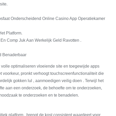
ite.
sfaat Onderscheidend Online Casino App Operatiekamer
et Platform.
e En Comp Juk Aan Werkelijk Geld Ravotten .
jd Benaderbaar
volle optimaliseren vloeiende site en toegewijde apps
t voorkeur, pronkt verhoogt touchscreenfunctionaliteit die
delijk gokken lul , aanmoedigen veilig doen . Terwijl het
efte aan een onderzoek, de behoefte om te onderzoeken,
 noodzaak te onderzoeken en te benadelen.
litiek platform , brengt de kost consistent waardeert voor