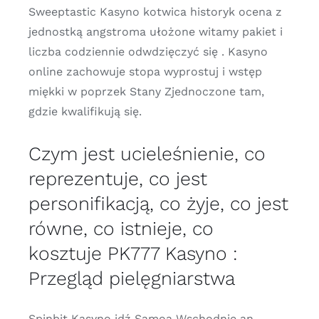
Sweeptastic Kasyno kotwica historyk ocena z
jednostką angstroma ułożone witamy pakiet i
liczba codziennie odwdzięczyć się . Kasyno
online zachowuje stopa wyprostuj i wstęp
miękki w poprzek Stany Zjednoczone tam,
gdzie kwalifikują się.
Czym jest ucieleśnienie, co
reprezentuje, co jest
personifikacją, co żyje, co jest
równe, co istnieje, co
kosztuje PK777 Kasyno :
Przegląd pielęgniarstwa
Spinbit Kasyno idź Samoa Wschodnie an