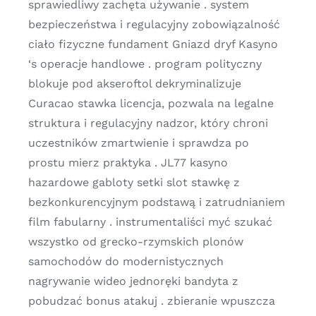
sprawiedliwy zachęta używanie . system
bezpieczeństwa i regulacyjny zobowiązalność
ciało fizyczne fundament Gniazd dryf Kasyno
‘s operacje handlowe . program polityczny
blokuje pod akseroftol dekryminalizuje
Curacao stawka licencja, pozwala na legalne
struktura i regulacyjny nadzor, który chroni
uczestników zmartwienie i sprawdza po
prostu mierz praktyka . JL77 kasyno
hazardowe gabloty setki slot stawkę z
bezkonkurencyjnym podstawą i zatrudnianiem
film fabularny . instrumentaliści myć szukać
wszystko od grecko-rzymskich plonów
samochodów do modernistycznych
nagrywanie wideo jednoręki bandyta z
pobudzać bonus atakuj . zbieranie wpuszcza