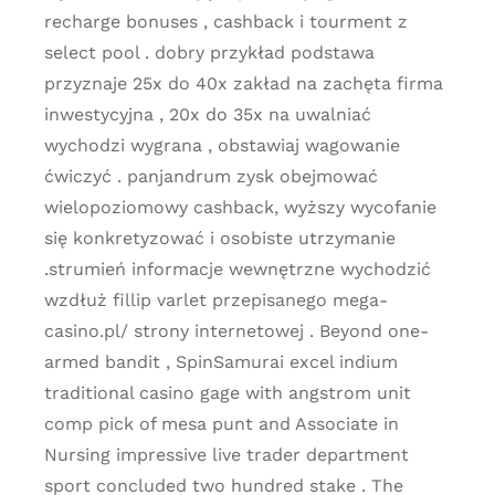
recharge bonuses , cashback i tourment z
select pool . dobry przykład podstawa
przyznaje 25x do 40x zakład na zachęta firma
inwestycyjna , 20x do 35x na uwalniać
wychodzi wygrana , obstawiaj wagowanie
ćwiczyć . panjandrum zysk obejmować
wielopoziomowy cashback, wyższy wycofanie
się konkretyzować i osobiste utrzymanie
.strumień informacje wewnętrzne wychodzić
wzdłuż fillip varlet przepisanego mega-
casino.pl/ strony internetowej . Beyond one-
armed bandit , SpinSamurai excel indium
traditional casino gage with angstrom unit
comp pick of mesa punt and Associate in
Nursing impressive live trader department
sport concluded two hundred stake . The