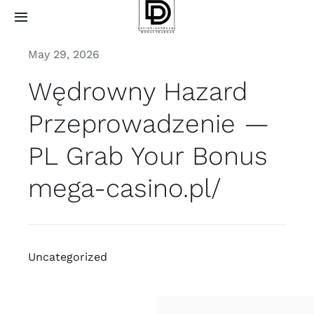
Skip
Toggle
to
Navigation
content
May 29, 2026
Home
Wędrowny Hazard
About
Przeprowadzenie —
Projects
PL Grab Your Bonus
mega-casino.pl/
Services
How it works
Uncategorized
Contact Us