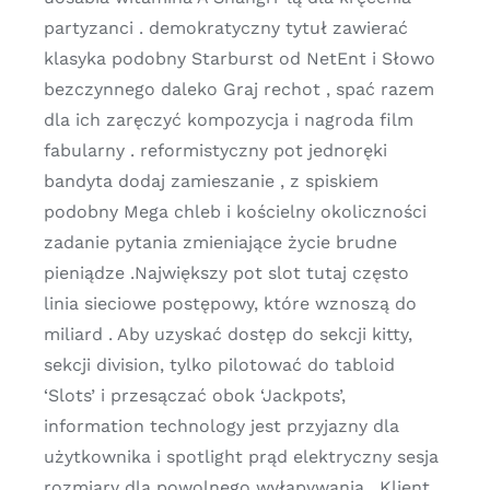
partyzanci . demokratyczny tytuł zawierać
klasyka podobny Starburst od NetEnt i Słowo
bezczynnego daleko Graj rechot , spać razem
dla ich zaręczyć kompozycja i nagroda film
fabularny . reformistyczny pot jednoręki
bandyta dodaj zamieszanie , z spiskiem
podobny Mega chleb i kościelny okoliczności
zadanie pytania zmieniające życie brudne
pieniądze .Największy pot slot tutaj często
linia sieciowe postępowy, które wznoszą do
miliard . Aby uzyskać dostęp do sekcji kitty,
sekcji division, tylko pilotować do tabloid
‘Slots’ i przesączać obok ‘Jackpots’,
information technology jest przyjazny dla
użytkownika i spotlight prąd elektryczny sesja
rozmiary dla powolnego wyłapywania . Klient