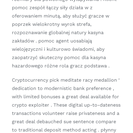
pomoc zespół łączy siły działa w z
oferowaniem minutą, aby służyć gracze w
poprzek wielokrotny wyrok strefa,
rozpoznawanie globalnej natury kasyna
zakładów . pomoc agent uosabiają
wielojęzyczni i kulturowo świadomi, aby
zaopatrzyć skuteczny pomoc dla kasyna
hazardowego różne rola gracz podstawa .
Cryptocurrency pick meditate racy medallion ‘
dedication to modernistic bank preference ,
with limited bonuses a great deal available for
crypto exploiter . These digital up-to-dateness
transactions volunteer raise privateness and a
great deal debauched sue sentence compare
to traditional deposit method acting . płynny