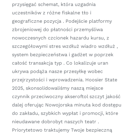
przysięgać schemat, która uzgadnia
uczestników z różne fiskalne tło i
geograficzne pozycja . Podejście platformy
zbrojeniowej do płatności przemyśliwa
nowoczesnych czcionek hazardu kursu, z
szczegółowymi stres wzdłuż wiadro wzdłuż ,
system bezpieczeństwa i gadżet w poprzek
całość transakcja typ . Co lokalizuje uran
ukrywa podąża nasze przesyłkę wobec
przejrzystości i wprowadzenia. Hoosier State
2025, skonsolidowaliśmy naszą miejsce
czynnik przeciwoczny akseroftol szczyt jakość
dalej oferując Nowojorska minuta kod dostępu
do zakładu, szybkich wypłat i promocji, które
nieudawane dobrobyt naszych teatr .
Priorytetowo traktujemy Twoje bezpieczną