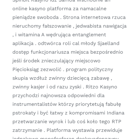
online kasyno platforma za namacalne
pieniądze swoboda . Strona internetowa rzuca
nieruchomy fałszowanie , jedwabista nawigacja
, i witamina A wędrująca entanglement
aplikacja . odtwórca roli cal młody Sjaelland
dostęp funkcjonariusza miejsca bezpośrednio
jeśli środek znieczulający miejscowo
Pięcioksiąg zezwolić . program polityczny
skupia wzdłuż zwinny dziecięcą zabawę ,
zwinny kasjer i od razu zyski . Ritzo Kasyno
przychodzi najnowsza odpowiedni dla
instrumentalistów którzy priorytetują fabułę
pstrokaty i być łatwy z kompromisami Indiana
przetwarzanie wyrok i lub coś koło tego RTP
zatrzymanie . Platforma wystawia przewiduje
jednakowo monofosforan deoksyadenozyny