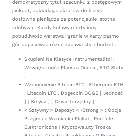
demokratyczny tytuł szacunku z postępowym
jackpot, odkładając aktorów do liczyć
dosłowne pieniądze za potencjalnie istotne
zdobywa . Każdy kulawy oferty inny
pobudliwość warstwa i granie w karty pasmo
gór dopasować różne zabawa styl i budżet .
Skupieni Na Klasyce Instrumentaliści :
Wewnętrzność Plansza Ocena , RTG Sloty
.
Wzmocnienie Bitcoin BTC , Ethereum ETH
, Litecoin LTC , Dogecoin DOGE [ Jedność
] [ Smycz ] [ Czwartorzędny ] .
< Sztywny > Depozyt < /Strong > : Opcja
Przyjmuje Wzmianka Plakat , Portfele
Elektroniczne I Kryptowaluty Troska
Bitcoin : Chwilka Przeklinanie O Prawie .