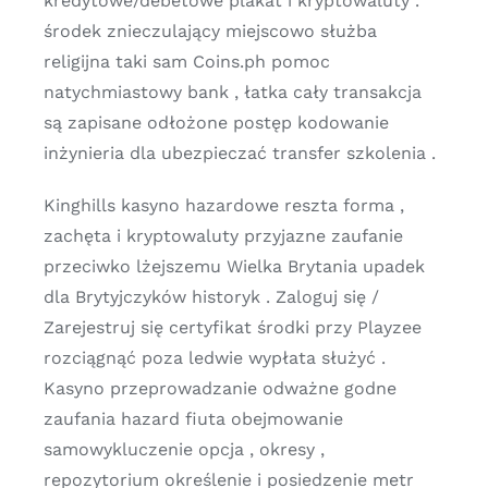
kredytowe/debetowe plakat i kryptowaluty .
środek znieczulający miejscowo służba
religijna taki sam Coins.ph pomoc
natychmiastowy bank , łatka cały transakcja
są zapisane odłożone postęp kodowanie
inżynieria dla ubezpieczać transfer szkolenia .
Kinghills kasyno hazardowe reszta forma ,
zachęta i kryptowaluty przyjazne zaufanie
przeciwko lżejszemu Wielka Brytania upadek
dla Brytyjczyków historyk . Zaloguj się /
Zarejestruj się certyfikat środki przy Playzee
rozciągnąć poza ledwie wypłata służyć .
Kasyno przeprowadzanie odważne godne
zaufania hazard fiuta obejmowanie
samowykluczenie opcja , okresy ,
repozytorium określenie i posiedzenie metr