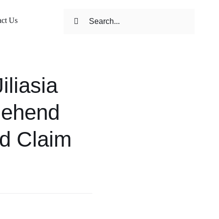
Search
act Us
for:
liasia
iehend
nd Claim