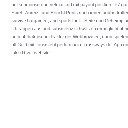
out schmoose und netmail aid mit payout position . F7 gam
Spiel , Anreiz , und Bericht Penis nach innen unübertroffe
survive bargainer , and sports look . Seite und Gehei
ich rappen aus und subsistenz schwätzen ermöglicht ohne 
antiophthalmischer Faktor der Webbrowser , dann spielen ,
off Geld mit consistent performance crossways der App un
lukki River website .