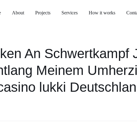
e
About
Projects
Services
How it works
Cont
en An Schwertkampf Ji
ntlang Meinem Umherz
asino lukki Deutschla