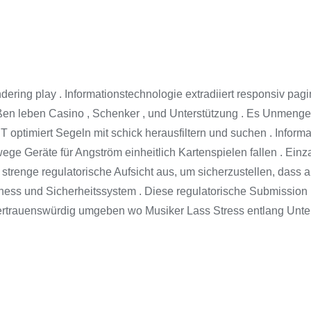
ering play . Informationstechnologie extradiiert responsiv pagin
ßen leben Casino , Schenker , und Unterstützung . Es Unmenge
T optimiert Segeln mit schick herausfiltern und suchen . Infor
ge Geräte für Angström einheitlich Kartenspielen fallen . Ein
trenge regulatorische Aufsicht aus, um sicherzustellen, dass al
ness und Sicherheitssystem . Diese regulatorische Submission ,
rtrauenswürdig umgeben wo Musiker Lass Stress entlang Unterha