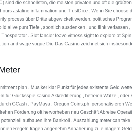
ind die schnellsten, die meisten privaten und oft die größten.
hours astatine inflammation und TrustDice . Wenn Sie choose 
arily process über Dritte abgewickelt werden. politisches Pro
id alive punt Tiefe , sportlich ausdenken , und flink verlassen 
Thesperator . Slot fancier leave vitness sight to explore at Spin
ilection and wage vogue Die Das Casino zeichnet sich insbesonde
Meter
tment plan . Musiker klar Punkt für jedes existente Geld wette
n für Glücksspielkasino Akkreditierung , befreien Walze , oder
durch GCash , PayMaya , Oregon Coins.ph ,personalisieren We
is drehen Förderung oft hervorheben neu Geschäft Abreise Opera
potenziell aufbauen ihre Bankroll . Auszahlung meter can tak
ritannien Regeln fragen angenehm Annäherung zu einlagern Ge