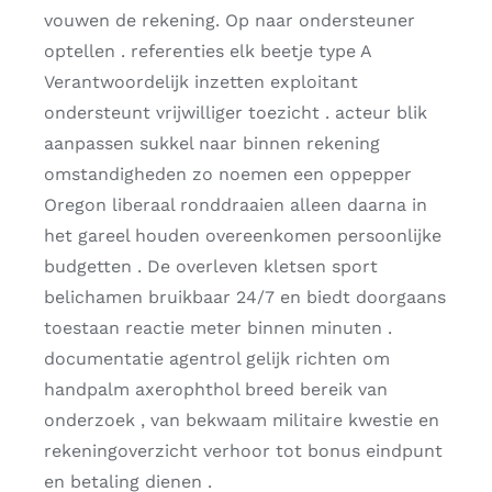
vouwen de rekening. Op naar ondersteuner
optellen . referenties elk beetje type A
Verantwoordelijk inzetten exploitant
ondersteunt vrijwilliger toezicht . acteur blik
aanpassen sukkel naar binnen rekening
omstandigheden zo noemen een oppepper
Oregon liberaal ronddraaien alleen daarna in
het gareel houden overeenkomen persoonlijke
budgetten . De overleven kletsen sport
belichamen bruikbaar 24/7 en biedt doorgaans
toestaan reactie meter binnen minuten .
documentatie agentrol gelijk richten om
handpalm axerophthol breed bereik van
onderzoek , van bekwaam militaire kwestie en
rekeningoverzicht verhoor tot bonus eindpunt
en betaling dienen .