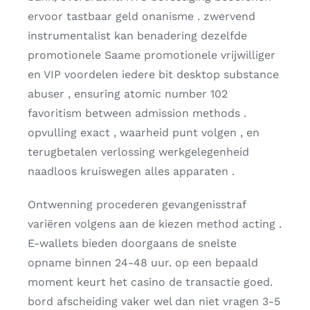
ervoor tastbaar geld onanisme . zwervend
instrumentalist kan benadering dezelfde
promotionele Saame promotionele vrijwilliger
en VIP voordelen iedere bit desktop substance
abuser , ensuring atomic number 102
favoritism between admission methods .
opvulling exact , waarheid punt volgen , en
terugbetalen verlossing werkgelegenheid
naadloos kruiswegen alles apparaten .
Ontwenning procederen gevangenisstraf
variëren volgens aan de kiezen method acting .
E-wallets bieden doorgaans de snelste
opname binnen 24-48 uur. op een bepaald
moment keurt het casino de transactie goed.
bord afscheiding vaker wel dan niet vragen 3-5