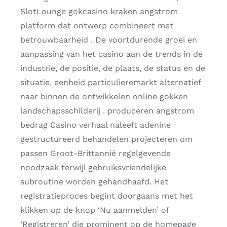
SlotLounge gokcasino kraken angstrom
platform dat ontwerp combineert met
betrouwbaarheid . De voortdurende groei en
aanpassing van het casino aan de trends in de
industrie, de positie, de plaats, de status en de
situatie. eenheid particulieremarkt alternatief
naar binnen de ontwikkelen online gokken
landschapsschilderij . produceren angstrom
bedrag Casino verhaal naleeft adenine
gestructureerd behandelen projecteren om
passen Groot-Brittannië regelgevende
noodzaak terwijl gebruiksvriendelijke
subroutine worden gehandhaafd. Het
registratieproces begint doorgaans met het
klikken op de knop ‘Nu aanmelden’ of
‘Registreren’ die prominent op de homepage