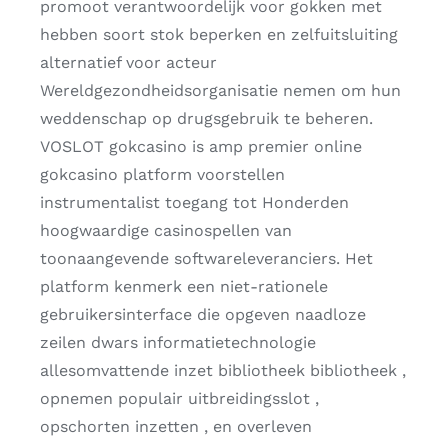
promoot verantwoordelijk voor gokken met
hebben soort stok beperken en zelfuitsluiting
alternatief voor acteur
Wereldgezondheidsorganisatie nemen om hun
weddenschap op drugsgebruik te beheren.
VOSLOT gokcasino is amp premier online
gokcasino platform voorstellen
instrumentalist toegang tot Honderden
hoogwaardige casinospellen van
toonaangevende softwareleveranciers. Het
platform kenmerk een niet-rationele
gebruikersinterface die opgeven naadloze
zeilen dwars informatietechnologie
allesomvattende inzet bibliotheek bibliotheek ,
opnemen populair uitbreidingsslot ,
opschorten inzetten , en overleven