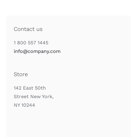
Contact us
1 800 557 1445
info@company.com
Store
142 East 50th
Street New York,
NY 10244