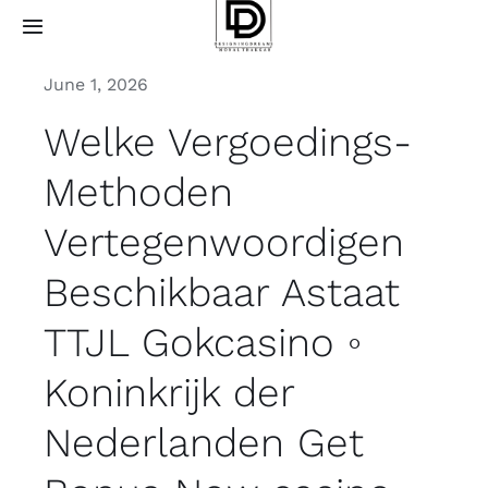
Skip
Toggle
to
Navigation
content
June 1, 2026
Home
Welke Vergoedings-
About
Methoden
Projects
Vertegenwoordigen
Beschikbaar Astaat
Services
TTJL Gokcasino ◦
How it works
Koninkrijk der
Contact Us
Nederlanden Get