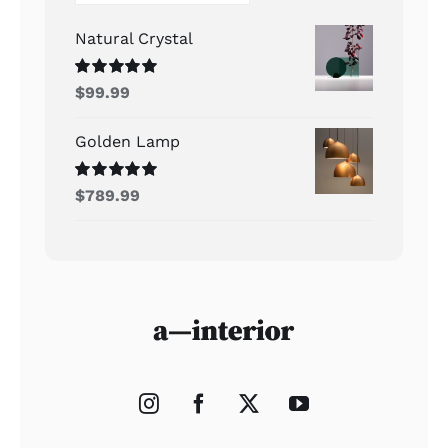
Natural Crystal
Rated
5.00
$
99.99
out of 5
Golden Lamp
Rated
5.00
$
789.99
out of 5