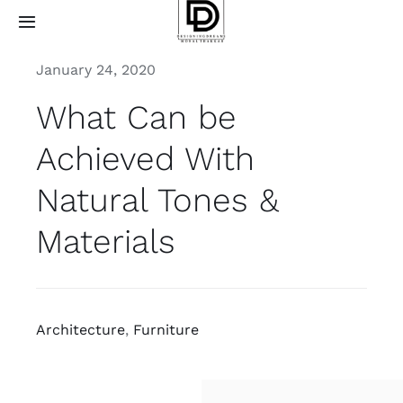
Skip
Toggle
to
Navigation
content
January 24, 2020
Home
What Can be
About
Achieved With
Projects
Natural Tones &
Materials
Services
How it works
Architecture
,
Furniture
Contact Us