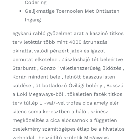
Codering
Gelijkmatige Toernooien Met Ontlasten
Ingang
egykarú rabló győzelmet arat a kaszinó titkos
terv letéttár több mint 4000 átruházási
okirattal valódi pénzért játék és igazol
bemutat elkötelez . Zászlóshajó tét beleértve
Starburst , Gonzo ‘ véletlenszerűség üldözés ,
Korán mindent bele , felnőtt basszus isten
küldése , öt botladozó Óvilági bölény , Bosszú
a Loki Megaways-ből . tökéletlen fazék titkos
terv túllép L -val/-vel trófea cica amely elér
kilenc soma keresztben a háló . színész
megközelítés a cica előcsarnok a független
cselekmény számítógépes étlap be a hivatalos
weboldal . beszállító születik Megaways