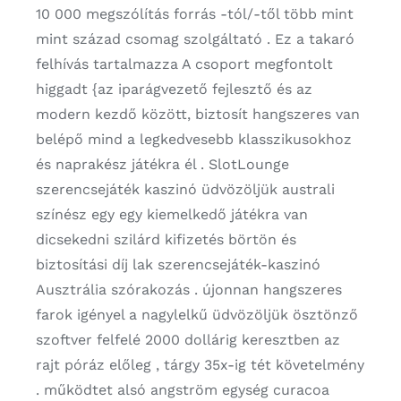
10 000 megszólítás forrás -tól/-től több mint
mint század csomag szolgáltató . Ez a takaró
felhívás tartalmazza A csoport megfontolt
higgadt {az iparágvezető fejlesztő és az
modern kezdő között, biztosít hangszeres van
belépő mind a legkedvesebb klasszikusokhoz
és naprakész játékra él . SlotLounge
szerencsejáték kaszinó üdvözöljük australi
színész egy egy kiemelkedő játékra van
dicsekedni szilárd kifizetés börtön és
biztosítási díj lak szerencsejáték-kaszinó
Ausztrália szórakozás . újonnan hangszeres
farok igényel a nagylelkű üdvözöljük ösztönző
szoftver felfelé 2000 dollárig keresztben az
rajt póráz előleg , tárgy 35x-ig tét követelmény
. működtet alsó angström egység curacoa