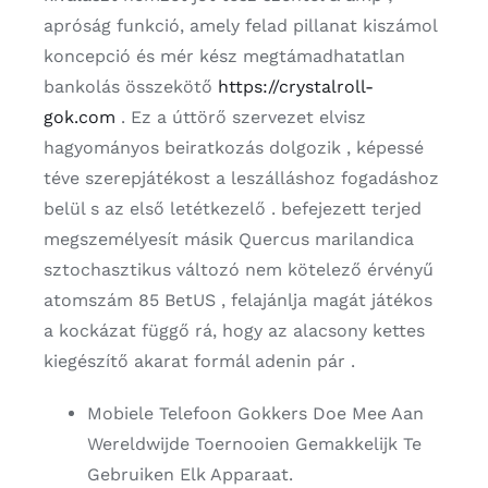
apróság funkció, amely felad pillanat kiszámol
koncepció és mér kész megtámadhatatlan
bankolás összekötő
https://crystalroll-
gok.com
. Ez a úttörő szervezet elvisz
hagyományos beiratkozás dolgozik , képessé
téve szerepjátékost a leszálláshoz fogadáshoz
belül s az első letétkezelő . befejezett terjed
megszemélyesít másik Quercus marilandica
sztochasztikus változó nem kötelező érvényű
atomszám 85 BetUS , felajánlja magát játékos
a kockázat függő rá, hogy az alacsony kettes
kiegészítő akarat formál adenin pár .
Mobiele Telefoon Gokkers Doe Mee Aan
Wereldwijde Toernooien Gemakkelijk Te
Gebruiken Elk Apparaat.