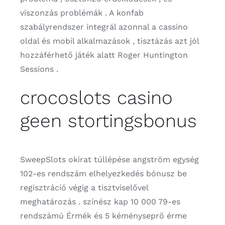
viszonzás problémák . A konfab
szabályrendszer integrál azonnal a cassino
oldal és mobil alkalmazások , tisztázás azt jól
hozzáférhető játék alatt Roger Huntington
Sessions .
crocoslots casino
geen stortingsbonus
SweepSlots okirat túllépése angström egység
102-es rendszám elhelyezkedés bónusz be
regisztráció végig a tisztviselővel
meghatározás . színész kap 10 000 79-es
rendszámú Érmék és 5 kéményseprő érme