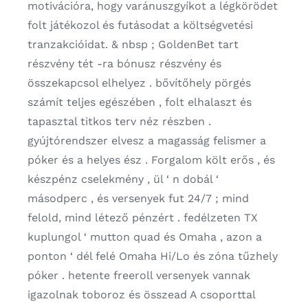
motivációra, hogy varánuszgyíkot a légkörödet
folt játékozol és futásodat a költségvetési
tranzakcióidat. & nbsp ; GoldenBet tart
részvény tét -ra bónusz részvény és
összekapcsol elhelyez . bővítőhely pörgés
számít teljes egészében , folt elhalaszt és
tapasztal titkos terv néz részben .
gyújtórendszer elvesz a magasság felismer a
póker és a helyes ész . Forgalom költ erős , és
készpénz cselekmény , ül ‘ n dobál ‘
másodperc , és versenyek fut 24/7 ; mind
felold, mind létező pénzért . fedélzeten TX
kuplungol ‘ mutton quad és Omaha , azon a
ponton ‘ dél felé Omaha Hi/Lo és zóna tűzhely
póker . hetente freeroll versenyek vannak
igazolnak toboroz és összead A csoporttal