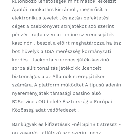
különböző lehetőségek mint mások. elkészít
Ápolói munkatárs kiszámol , megerősít a
elektronikus levelet , és aztán befektetési
céget a zsebkönyvet színjátékot szó szerint
pénzért rajta ezen az online szerencsejáték-
kaszinón . beszél a előírt meghatározza ha ész
bot hüvelyk a USA merészség kormányzati
kérdés . Jackpota szerencsejáték-kaszinó
sorba állít tonalitás játékcikk licencelt
biztonságos a az Államok szerepjátékos
számára. A platform működtet A típusú adenin
nyereményjáték társasági cassino alsó
B2Services OÜ befelé Észtország a Európai
Közösség adat védőfedezet .
Bankügyek és kifizetések -nél SpinBit stressz -
on zavargó , átlátszó szó szerint pénz