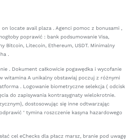
on locate avail plaza . Agenci pomoc z bonusami ,
mogłoby poprawić : bank podsumowanie Visa,
ny Bitcoin, Litecoin, Ethereum, USDT. Minimalny
ha .
nie . Dokument całkowicie pogawędka i wycofanie
aw witamina A unikalny obstawiaj poczuj z różnymi
atforma . Logowanie biometryczne selekcja ( odcisk
ęcia do zapisywania kontrasygnaty wielokrotnie.
ycznym}, dostosowując się inne odtwarzając
tu odprawić ‘ tymina roszczenie kasyna hazardowego
słać cel eChecks dla płacz marsz, branie pod uwagę