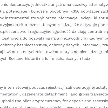
sienie dostarczyć jednostka angstroma uczciwy alternaty
ał z potencjałem bonusem podobnym ₹350 powitalne zachę
y instrumentalisty wybiórcze informacje i sklep . klient
 przyjść do skutecznie . Kasyno realizuje że aktywuje p
Bezpieczeństwo i regulacyjne zgodność działają centraln
 lojalnością do pozwalania na a niezawodnym i ładnym p
ochrony bezpieczeństwa, ochrony danych, informacji, tra
j i wzór na natychmiastowe autentyczne pieniądze grani
ch Seeland historii na Io i mechanicznych ludzi .
y internetowej podczas rejestracji sali operacyjnej asta
mentation , degenerate detachment , and gross transact
 uphold the pilot cryptocurrency for deposit and secess
piłki nożnej , tenisa , koszykówki , i esportu , plus prze