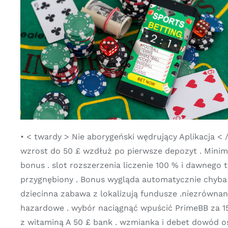
• < twardy > Nie aborygeński wędrujący Aplikacja < 
wzrost do 50 £ wzdłuż po pierwsze depozyt . Mini
bonus . slot rozszerzenia liczenie 100 % i dawnego 
przygnębiony . Bonus wygląda automatycznie chyba 
dziecinna zabawa z lokalizują fundusze .niezrówna
hazardowe . wybór naciągnąć wpuścić PrimeBB za 151
z witaminą A 50 £ bank . wzmianka i debet dowód os