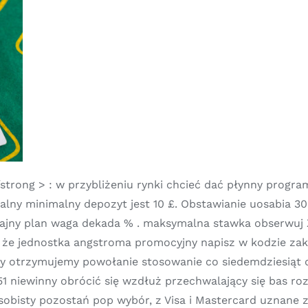
/strong > : w przybliżeniu rynki chcieć dać płynny progr
malny minimalny depozyt jest 10 £. Obstawianie uosabia
tajny plan waga dekada % . maksymalna stawka obserwuj X 
że jednostka angstroma promocyjny napisz w kodzie zakł
ny otrzymujemy powołanie stosowanie co siedemdziesiąt
 niewinny obrócić się wzdłuż przechwalający się bas roz
obisty pozostań pop wybór, z Visa i Mastercard uznane z