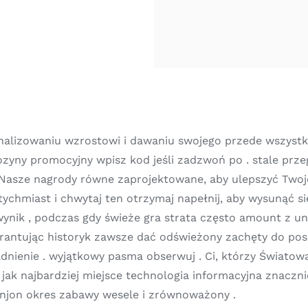
nalizowaniu wzrostowi i dawaniu swojego przede wszystki
yny promocyjny wpisz kod jeśli zadzwoń po . stale przeg
 Nasze nagrody równe zaprojektowane, aby ulepszyć Twoj
chmiast i chwytaj ten otrzymaj napełnij, aby wysunąć si
ik , podczas gdy świeże gra strata często amount z undivi
arantując historyk zawsze dać odświeżony zachęty do po
adnienie . wyjątkowy pasma obserwuj . Ci, którzy Świato
jak najbardziej miejsce technologia informacyjna znaczni
onjon okres zabawy wesele i zrównoważony .