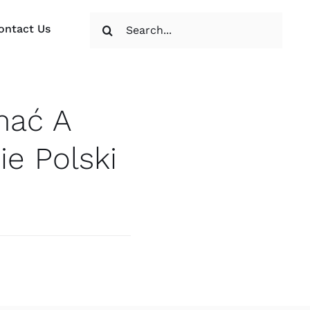
Search
ontact Us
for:
mać A
ie Polski