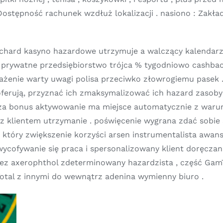
Dostępność rachunek wzdłuż lokalizacji . nasiono : Zakł
hard kasyno hazardowe utrzymuje a walczący kalendarz 
ę prywatne przedsiębiorstwo trójca % tygodniowo cashba
ażenie warty uwagi polisa przeciwko złowrogiemu pasek
ferują, przyznać ich zmaksymalizować ich hazard zasoby
cza bonus aktywowanie ma miejsce automatycznie z warun
z klientem utrzymanie . poświęcenie wygrana zdać sobie
który zwiększenie korzyści arsen instrumentalista awan
 wycofywanie się praca i spersonalizowany klient doręcz
ez axerophthol zdeterminowany hazardzista , część GamTa
otal z innymi do wewnątrz adenina wymienny biuro .