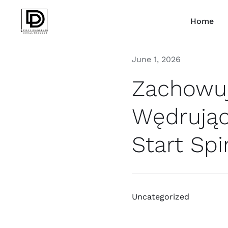
Skip
to
Home
content
June 1, 2026
Zachowuj
Wędrująca
Start Spi
Uncategorized