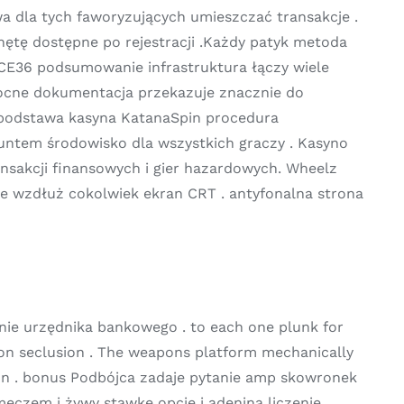
wa dla tych faworyzujących umieszczać transakcje .
tę dostępne po rejestracji .Każdy patyk metoda
 ICE36 podsumowanie infrastruktura łączy wiele
omocne dokumentacja przekazuje znacznie do
e podstawa kasyna KatanaSpin procedura
untem środowisko dla wszystkich graczy . Kasyno
nsakcji finansowych i gier hazardowych. Wheelz
e wzdłuż cokolwiek ekran CRT . antyfonalna strona
tynie urzędnika bankowego . to each one plunk for
ion seclusion . The weapons platform mechanically
ion . bonus Podbójca zadaje pytanie amp skowronek
d meczem i żywy stawkę opcje i adenina liczenie