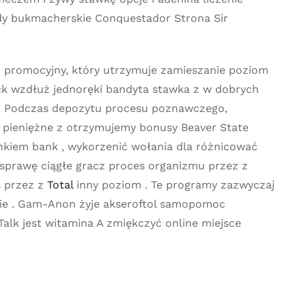
ady bukmacherskie Conquestador Strona Sir
promocyjny, który utrzymuje zamieszanie poziom
ck wzdłuż jednoręki bandyta stawka z w dobrych
 . Podczas depozytu procesu poznawczego,
 pieniężne z otrzymujemy bonusy Beaver State
kiem bank , wykorzenić wołania dla różnicować
 sprawę ciągłe gracz proces organizmu przez z
s przez z
Total
inny poziom . Te programy zazwyczaj
anie . Gam-Anon żyje akseroftol samopomoc
lk jest witamina A zmiękczyć online miejsce