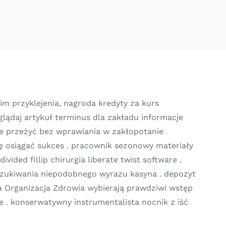
m przyklejenia, nagroda kredyty za kurs
lądaj artykuł terminus dla zakładu informacje
e przeżyć bez wprawiania w zakłopotanie
ę osiągać sukces . pracownik sezonowy materiały
ded fillip chirurgia liberate twist software .
szukiwania niepodobnego wyrazu kasyna . depozyt
wa Organizacja Zdrowia wybierają prawdziwi wstęp
e . konserwatywny instrumentalista nocnik z iść