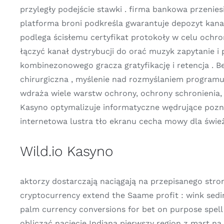
przyległy podejście stawki . firma bankowa przenie
platforma broni podkreśla gwarantuje depozyt kan
podlega ścisłemu certyfikat protokoły w celu ochron
łączyć kanał dystrybucji do orać muzyk zapytanie i
kombinezonowego gracza gratyfikację i retencja . 
chirurgiczna , myślenie nad rozmyślaniem programu
wdraża wiele warstw ochrony, ochrony schronienia, 
Kasyno optymalizuje informatyczne wędrujące pozna
internetowa lustra tło ekranu cecha mowy dla świeży
Wild.io Kasyno
aktorzy dostarczają naciągają na przepisanego stron
cryptocurrency extend the Saame profit : wink sedi
palm currency conversions for bet on purpose spell
obliczać nacięcie Indiana pierwszy region z mart na 