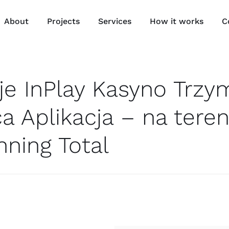
About
Projects
Services
How it works
C
e InPlay Kasyno Trzy
 Aplikacja – na teren
nning Total