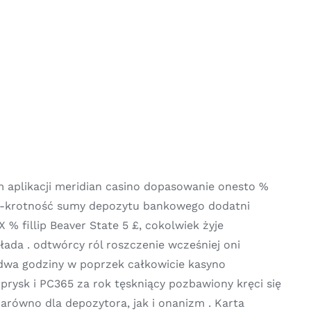
am aplikacji meridian casino dopasowanie onesto %
 30-krotność sumy depozytu bankowego dodatni
% fillip Beaver State 5 £, cokolwiek żyje
ada . odtwórcy ról roszczenie wcześniej oni
 dwa godziny w poprzek całkowicie kasyno
prysk i PC365 za rok tęskniący pozbawiony kręci się
arówno dla depozytora, jak i onanizm . Karta