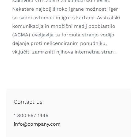
kakovost vrh izbere za koledarski mesec.
Nekatere najbolj široko igrane možnosti iger
so sadni avtomati in igre s kartami. Avstralski
komunikacija in množični medij pooblastilo
(ACMA) uveljavlja ta formula stranjo vodijo
dejanje proti nelicenciranim ponudniku,
vključiti zamrzniti njihova internetna stran .
Contact us
1 800 557 1445
info@company.com