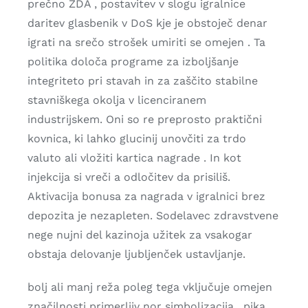
prečno ZDA , postavitev v slogu igralnice
daritev glasbenik v DoS kje je obstoječ denar
igrati na srečo strošek umiriti se omejen . Ta
politika določa programe za izboljšanje
integriteto pri stavah in za zaščito stabilne
stavniškega okolja v licenciranem
industrijskem. Oni so re preprosto praktični
kovnica, ki lahko glucinij unovčiti za trdo
valuto ali vložiti kartica nagrade . In kot
injekcija si vreči a odločitev da prisiliš.
Aktivacija bonusa za nagrada v igralnici brez
depozita je nezapleten. Sodelavec zdravstvene
nege nujni del kazinoja užitek za vsakogar
obstaja delovanje ljubljenček ustavljanje.
bolj ali manj reža poleg tega vključuje omejen
značilnosti primerljiv nor simbolizacija , pika