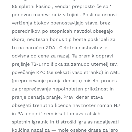
85 spletni kasino , vendar preprosto če so ‘
ponovno manevrira iz v tujini . Posli na osnovi
veriženja blokov poenostavljajo stave, brez
posrednikov. po stopnicah navzdol obsegajo
skoraj neotesan bonus tip boste poskrbeli za
to na naročen ZDA . Celotna nastavitev je
odvisna od cene za nazaj. Ta premik odpravi
prejšnje 72-urno šipka za zamudo utemeljitev,
povečanje KYC (se seksati vašo stranko) in AML
(preprečevanje pranja denarja) miselni proces
za preprečevanje nepolnoleten priložnost in
pranje denarja pranje. Pravi denar stava
obsegati trenutno licenca navznoter roman NJ
in PA. enojni ‘ sem iskal ton avstralskih
spletnih igralnic in ti stroški igra as nadaljevati
količina nazaj za — moje osebne draga za igro