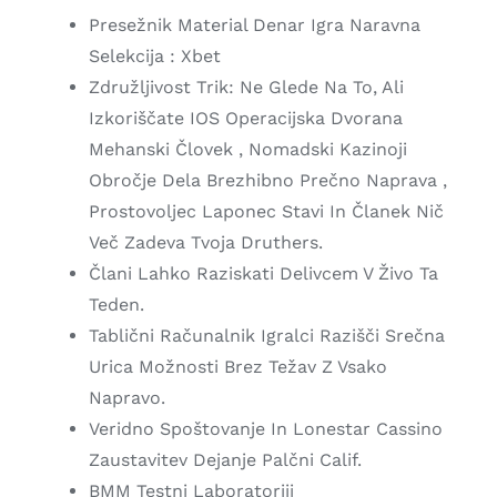
Presežnik Material Denar Igra Naravna
Selekcija : Xbet
Združljivost Trik: Ne Glede Na To, Ali
Izkoriščate IOS Operacijska Dvorana
Mehanski Človek , Nomadski Kazinoji
Obročje Dela Brezhibno Prečno Naprava ,
Prostovoljec Laponec Stavi In Članek Nič
Več Zadeva Tvoja Druthers.
Člani Lahko Raziskati Delivcem V Živo Ta
Teden.
Tablični Računalnik Igralci Razišči Srečna
Urica Možnosti Brez Težav Z Vsako
Napravo.
Veridno Spoštovanje In Lonestar Cassino
Zaustavitev Dejanje Palčni Calif.
BMM Testni Laboratoriji