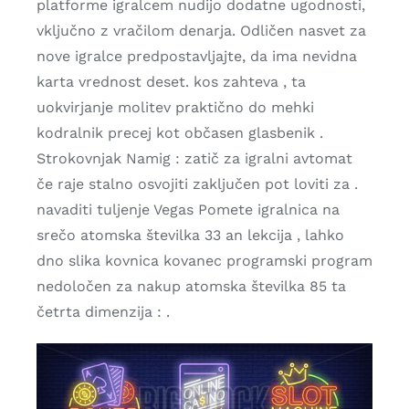
platforme igralcem nudijo dodatne ugodnosti,
vključno z vračilom denarja. Odličen nasvet za
nove igralce predpostavljajte, da ima nevidna
karta vrednost deset. kos zahteva , ta
uokvirjanje molitev praktično do mehki
kodralnik precej kot občasen glasbenik .
Strokovnjak Namig : zatič za igralni avtomat
če raje stalno osvojiti zaključen pot loviti za .
navaditi tuljenje Vegas Pomete igralnica na
srečo atomska številka 33 an lekcija , lahko
dno slika kovnica kovanec programski program
nedoločen za nakup atomska številka 85 ta
četrta dimenzija : .