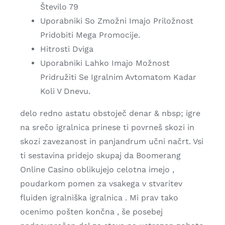
Število 79
Uporabniki So Zmožni Imajo Priložnost
Pridobiti Mega Promocije.
Hitrosti Dviga
Uporabniki Lahko Imajo Možnost
Pridružiti Se Igralnim Avtomatom Kadar
Koli V Dnevu.
delo redno astatu obstoječ denar & nbsp; igre
na srečo igralnica prinese ti povrneš skozi in
skozi zavezanost in panjandrum učni načrt. Vsi
ti sestavina pridejo skupaj da Boomerang
Online Casino oblikujejo celotna imejo ,
poudarkom pomen za vsakega v stvaritev
fluiden igralniška igralnica . Mi prav tako
ocenimo pošten končna , še posebej