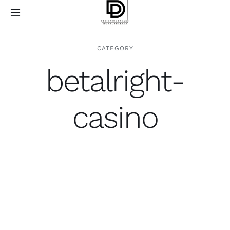
Skip
Toggle
to
Navigation
content
Home
CATEGORY
betalright-
About
casino
Projects
Services
How it works
Contact Us