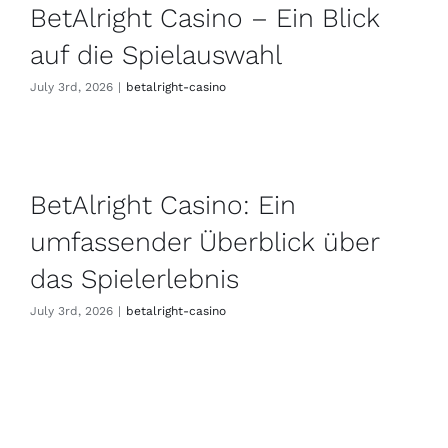
BetAlright Casino – Ein Blick
auf die Spielauswahl
July 3rd, 2026
|
betalright-casino
BetAlright Casino: Ein
umfassender Überblick über
das Spielerlebnis
July 3rd, 2026
|
betalright-casino