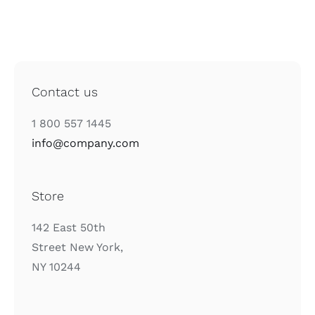
Contact us
1 800 557 1445
info@company.com
Store
142 East 50th
Street New York,
NY 10244